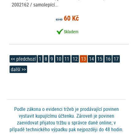
2002162 / samolepící…
60 Kč
63 Kč
Skladem
<< předchozí
1
8
9
10
11
12
13
14
15
16
17
další >>
Podle zákona o evidenci tržeb je prodávající povinen
vystavit kupujícímu účtenku. Zároveň je povinen
zaevidovat přijatou tržbu u správce daně online; v
případě technického výpadku pak nejpozději do 48 hodin.