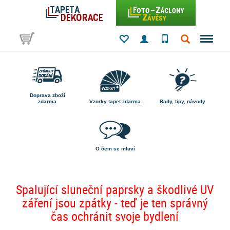
Doprava zboží
zdarma
Vzorky tapet zdarma
Rady, tipy, návody
O čem se mluví
Spalující sluneční paprsky a škodlivé UV
záření jsou zpátky - teď je ten správný
čas ochránit svoje bydlení