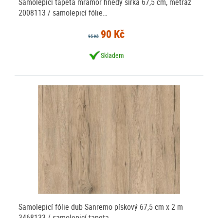
Samolepící tapeta mramor hnědý šířka 67,5 cm, metráž
2008113 / samolepicí fólie…
90 Kč
95 Kč
Skladem
Samolepicí fólie dub Sanremo pískový 67,5 cm x 2 m
3468133 / samolepicí tapeta…