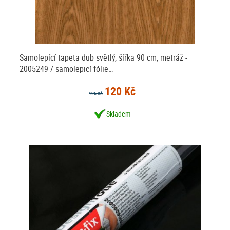
Samolepící tapeta dub světlý, šířka 90 cm, metráž -
2005249 / samolepicí fólie…
120 Kč
126 Kč
Skladem