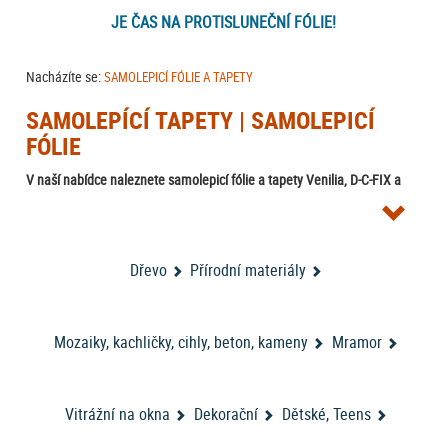
JE ČAS NA PROTISLUNEČNÍ FÓLIE!
Nacházíte se:
SAMOLEPICÍ FÓLIE A TAPETY
SAMOLEPÍCÍ TAPETY | SAMOLEPICÍ
FÓLIE
V naší nabídce naleznete samolepicí fólie a tapety Venilia, D-C-FIX a
Friedola. Samolepicí fólie a tapety jsou plně omyvatelné, velmi dobře
se lepí na veškeré hladké nesavé plochy. K dispozici jsou v mnoha
vzorech. Samolepicí fólie, někdy nazývané samolepicí tapety, jsou pro
Proč
tyto své vlastnosti a díky jednoduché aplikaci velmi oblíbené.
Dřevo
Přírodní materiály
zvolit samolepicí fólie? Proč jsou tak oblíbené? Tady máte
pár důvodů...
Mozaiky, kachličky, cihly, beton, kameny
Mramor
Samolepicí fólie - tisíce nápadů,
jednoduché řešení
Vitrážní na okna
Dekorační
Dětské, Teens
V poslední době použítí samolepicích tapet dostává nový rozměr.