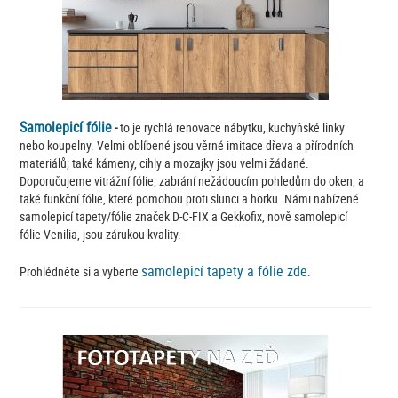
Samolepicí fólie
-
to je rychlá renovace nábytku, kuchyňské linky
nebo koupelny. Velmi oblíbené jsou věrné imitace dřeva a přírodních
materiálů; také kámeny, cihly a mozajky jsou velmi žádané.
Doporučujeme vitrážní fólie, zabrání nežádoucím pohledům do oken, a
také funkční fólie, které pomohou proti slunci a horku. Námi nabízené
samolepicí tapety/fólie značek D-C-FIX a Gekkofix, nově samolepicí
fólie Venilia, jsou zárukou kvality.
samolepicí tapety a fólie zde
Prohlédněte si a vyberte
.