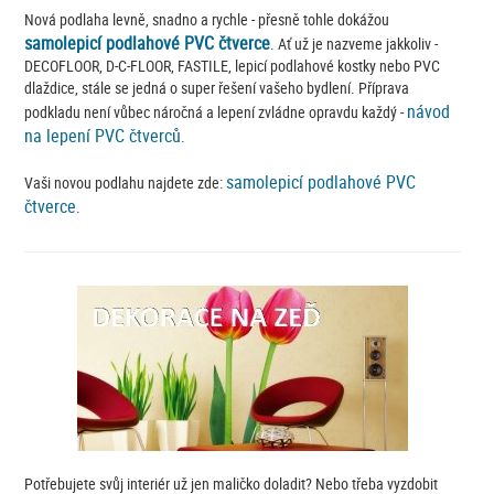
Nová podlaha levně, snadno a rychle - přesně tohle dokážou
samolepicí podlahové PVC čtverce
. Ať už je nazveme jakkoliv -
DECOFLOOR, D-C-FLOOR, FASTILE, lepicí podlahové kostky nebo PVC
dlaždice, stále se jedná o super řešení vašeho bydlení. Příprava
návod
podkladu není vůbec náročná a lepení zvládne opravdu každý -
na lepení PVC čtverců
.
samolepicí podlahové PVC
Vaši novou podlahu najdete zde:
čtverce
.
Potřebujete svůj interiér už jen maličko doladit? Nebo třeba vyzdobit