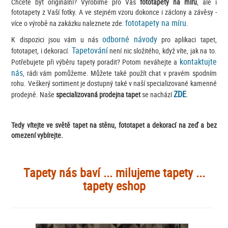
Chcete být originální? Vyrobíme pro Vás
fototapety na míru
, ale i
fototapety z Vaší fotky. A ve stejném vzoru dokonce i záclony a závěsy -
fototapety na míru
více o výrobě na zakázku naleznete zde:
.
odborné návody
K dispozici jsou vám u nás
pro aplikaci tapet,
Tapetování
fototapet, i dekorací.
není nic složitého, když víte, jak na to.
kontaktujte
Potřebujete při výběru tapety poradit? Potom neváhejte a
nás
, rádi vám pomůžeme. Můžete také použít chat v pravém spodním
rohu. Veškerý sortiment je dostupný také v naší specializované kamenné
ZDE
prodejně. Naše
specializovaná prodejna tapet
se nachází
.
Tedy vítejte ve světě tapet na stěnu, fototapet a dekorací na zeď a bez
omezení vybírejte.
Tapety nás baví ... milujeme tapety ...
tapety eshop