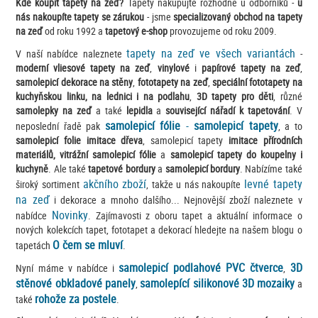
Kde koupit tapety na zeď?
Tapety nakupujte rozhodně u odborníků -
u
nás nakoupíte tapety se zárukou
- jsme
specializovaný obchod na tapety
na zeď
od roku 1992 a
tapetový e-shop
provozujeme od roku 2009.
tapety na zeď ve všech variantách
V naší nabídce naleznete
-
moderní vliesové tapety na zeď
,
vinylové
i
papírové tapety na zeď
,
samolepicí dekorace na stěny
,
fototapety na zeď
,
speciální fototapety na
kuchyňskou linku, na lednici i na podlahu
,
3D tapety pro děti
, různé
samolepky na zeď
a také
lepidla
a
související nářadí k tapetování
. V
samolepicí fólie
-
samolepicí tapety
neposlední řadě pak
, a to
samolepicí folie imitace dřeva
, samolepicí tapety
imitace přírodních
materiálů, vitrážní samolepicí fólie
a
samolepicí tapety do koupelny i
kuchyně
. Ale také
tapetové bordury
a
samolepicí bordury
. Nabízíme také
akčního zboží
levné tapety
široký sortiment
, takže u nás nakoupíte
na zeď
i dekorace a mnoho dalšího... Nejnovější zboží naleznete v
Novinky
nabídce
. Zajímavosti z oboru tapet a aktuální informace o
nových kolekcích tapet, fototapet a dekorací hledejte na našem blogu o
O čem se mluví
tapetách
.
samolepicí podlahové PVC čtverce
3D
Nyní máme v nabídce i
,
stěnové obkladové panely
samolepící silikonové 3D mozaiky
,
a
rohože za postele
také
.