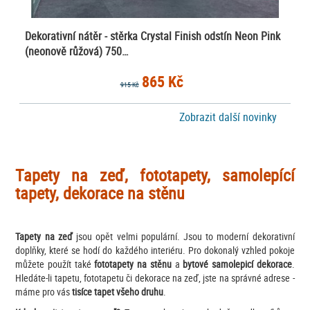
Dekorativní nátěr - stěrka Crystal Finish odstín Neon Pink
(neonově růžová) 750…
865 Kč
915 Kč
Zobrazit další novinky
Tapety na zeď, fototapety, samolepící
tapety, dekorace na stěnu
Tapety na zeď
jsou opět velmi populární. Jsou to moderní dekorativní
doplňky, které se hodí do každého interiéru. Pro dokonalý vzhled pokoje
můžete použít také
fototapety
na stěnu
a
bytové samolepicí dekorace
.
Hledáte-li tapetu, fototapetu či dekorace na zeď, jste na správné adrese -
máme pro vás
tisíce tapet všeho druhu
.