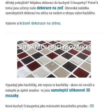
dětský pokojíček? Nějakou dekoraci do kuchyně či koupelny? Právě k
dekorace na zeď
tomu jsou určeny naše
. Obrovská nabídka
samolepících dekorací na stěnu na našem e-shopu osloví každého.
krásné dekorace na stěnu
Vyberte si
.
Vypadají jako kachličky, ale nejsou to kachličky - skoro nic neváží a
samolepící silikonové 3D
nalepíte je úplně snadno - to jsou
mozaiky
.
3D
Nová kuchyň či koupelna jako mávnutím kouzelného proutku -