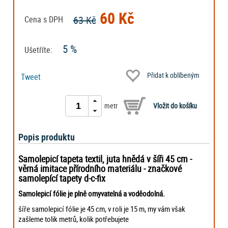
60 Kč
63 Kč
Cena s DPH
5 %
Ušetříte:
Přidat k oblíbeným
Tweet
metr
Popis produktu
Samolepicí tapeta textil, juta hnědá
v šíři 45 cm -
věrná imitace přírodního materiálu - značkové
samolepící tapety d-c-fix
Samolepicí fólie je plně omyvatelná a voděodolná.
šíře samolepicí fólie je 45 cm, v roli je 15 m, my vám však
zašleme tolik metrů, kolik potřebujete