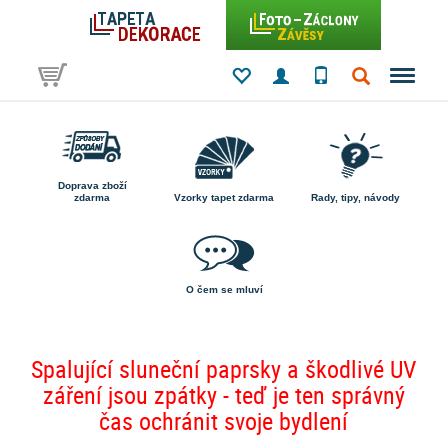
Doprava zboží
zdarma
Vzorky tapet zdarma
Rady, tipy, návody
O čem se mluví
Spalující sluneční paprsky a škodlivé UV
záření jsou zpátky - teď je ten správný
čas ochránit svoje bydlení