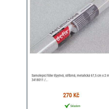
Samolepicí fólie třpytivá, stříbrná, metalická 67,5 cm x 2 m
3418011 /…
270 Kč
Skladem