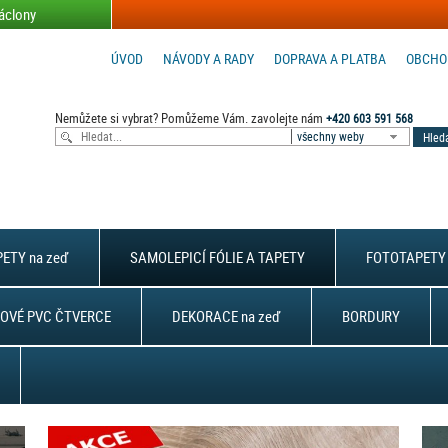
áclony
ÚVOD
NÁVODY A RADY
DOPRAVA A PLATBA
OBCHO
Nemůžete si vybrat? Pomůžeme Vám. zavolejte nám
+420 603 591 568
všechny weby
ETY na zeď
SAMOLEPICÍ FÓLIE A TAPETY
FOTOTAPETY 
OVÉ PVC ČTVERCE
DEKORACE na zeď
BORDURY