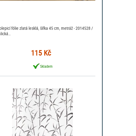
lepicí fólie zlatá lesklá, šířka 45 cm, metráž - 2014528 /
lická…
115 Kč
Skladem