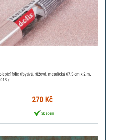
lepicí fólie třpytivá, růžová, metalická 67,5 cm x 2 m,
013 /…
270 Kč
Skladem