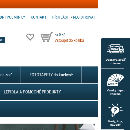
DNÍ PODMÍNKY
KONTAKT
PŘIHLÁSIT
/
REGISTROVAT
za 0 Kč
Vstoupit do košíku
Doprava zboží
zdarma
na zeď
FOTOTAPETY do kuchyně
LEPIDLA A POMOCNÉ PRODUKTY
Vzorky tapet
zdarma
Rady, tipy,
návody