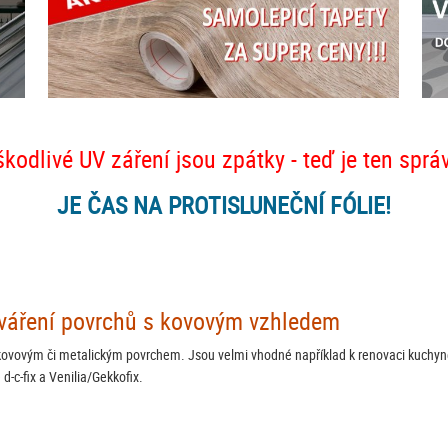
škodlivé UV záření jsou zpátky - teď je ten sprá
JE ČAS NA PROTISLUNEČNÍ FÓLIE!
tváření povrchů s kovovým vzhledem
kovovým či metalickým povrchem. Jsou velmi vhodné například k renovaci kuchyně, a
d-c-fix a Venilia/Gekkofix.