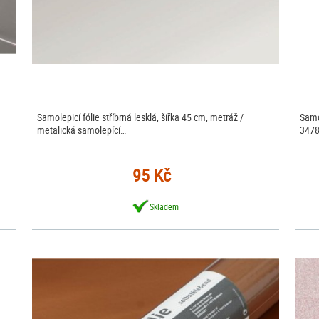
Samolepicí fólie stříbrná lesklá, šířka 45 cm, metráž /
Samo
metalická samolepící…
3478
95 Kč
Skladem