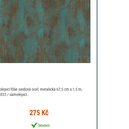
lepicí fólie oxidová ocel, metalická 67,5 cm x 1,5 m,
033 / samolepicí…
275 Kč
Skladem