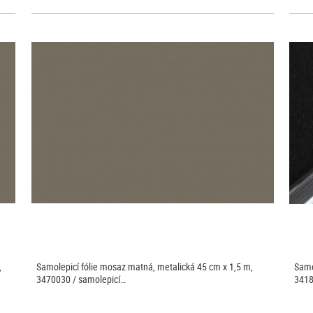
,
Samolepicí fólie mosaz matná, metalická 45 cm x 1,5 m,
Samo
3470030 / samolepicí…
3418