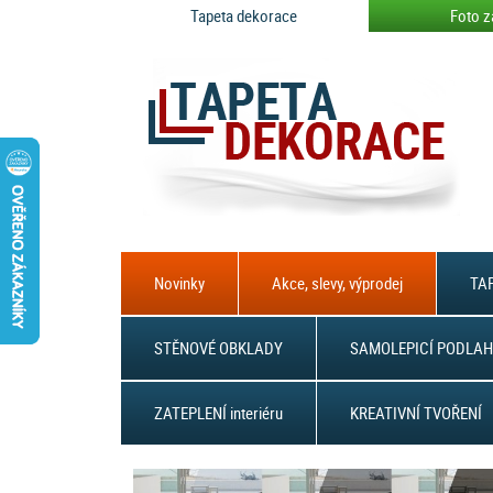
Tapeta dekorace
Foto z
Novinky
Akce, slevy, výprodej
TAP
STĚNOVÉ OBKLADY
SAMOLEPICÍ PODLAH
ZATEPLENÍ interiéru
KREATIVNÍ TVOŘENÍ