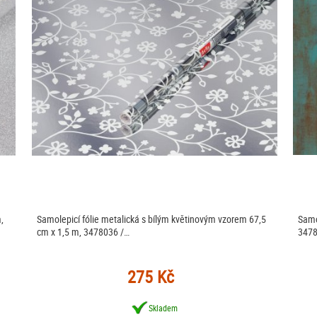
,
Samolepicí fólie metalická s bílým květinovým vzorem 67,5
Samo
cm x 1,5 m, 3478036 /…
3478
275 Kč
Skladem