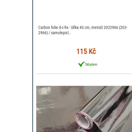
Carbon folie d-c-fix - šířka 45 cm, metráž 2032966 (203-
2966) / samolepicí…
115 Kč
Skladem