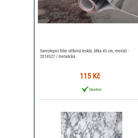
Samolepicí fólie stříbrná lesklá, šířka 45 cm, metráž -
2014527 / metalická…
115 Kč
Skladem