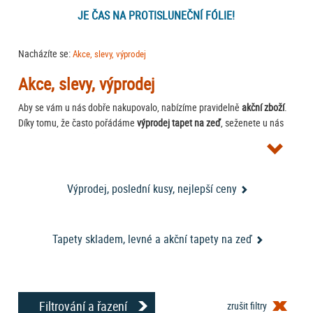
JE ČAS NA PROTISLUNEČNÍ FÓLIE!
Nacházíte se:
Akce, slevy, výprodej
Akce, slevy, výprodej
Aby se vám u nás dobře nakupovalo, nabízíme pravidelně
akční zboží
.
Díky tomu, že často pořádáme
výprodej tapet na zeď
, seženete u nás
levné tapety na zeď za skutečně velmi příznivé ceny. Výprodej tapet
fototapety
nabízí vždy atraktivní akční tapety, levné
a další druhy tapet
na zeď, ze kterých můžete vybírat. Protože chceme, aby si u nás vybral
každý, neustále doplňujeme náš sortiment tapet a dekorací a vždy u
Výprodej, poslední kusy, nejlepší ceny
samolepící dekorace
nás najdete některé
nebo
tapety v akci
.
levné tapety
Sledujte náš internetový obchod a nakupujte výhodně
také
zde
, které jsou u nás připraveny jen pro vás.
Tapety skladem, levné a akční tapety na zeď
Filtrování a řazení
zrušit filtry