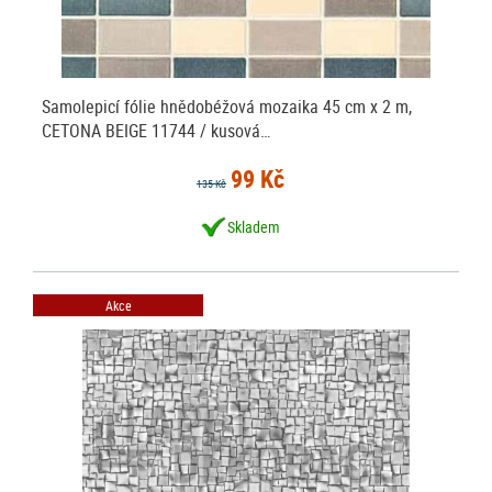
Samolepicí fólie hnědobéžová mozaika 45 cm x 2 m,
CETONA BEIGE 11744 / kusová…
99 Kč
135 Kč
Skladem
Akce