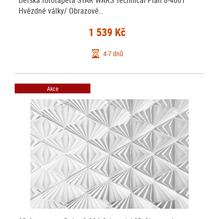
Dětská fototapeta STAR WARS Technical Plan 8-4001
Hvězdné války/ Obrazové…
1 539 Kč
4-7 dnů
Akce