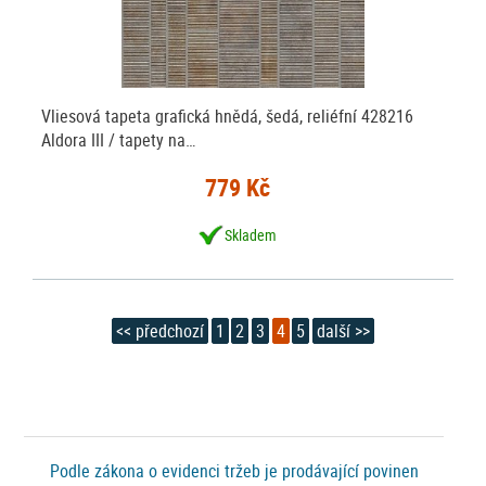
Vliesová tapeta grafická hnědá, šedá, reliéfní 428216
Aldora III / tapety na…
779 Kč
Skladem
<< předchozí
1
2
3
4
5
další >>
Podle zákona o evidenci tržeb je prodávající povinen