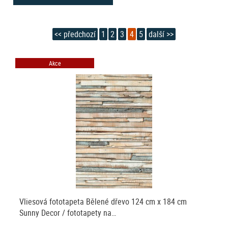
<< předchozí
1
2
3
4
5
další >>
Akce
Vliesová fototapeta Bělené dřevo 124 cm x 184 cm
Sunny Decor / fototapety na…