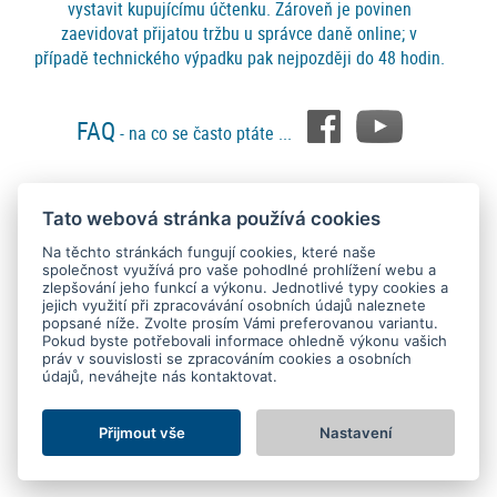
vystavit kupujícímu účtenku. Zároveň je povinen
zaevidovat přijatou tržbu u správce daně online; v
případě technického výpadku pak nejpozději do 48 hodin.
FAQ
- na co se často ptáte ...
Tato webová stránka používá cookies
Platební metody
Na těchto stránkách fungují cookies, které naše
společnost využívá pro vaše pohodlné prohlížení webu a
zlepšování jeho funkcí a výkonu. Jednotlivé typy cookies a
jejich využití při zpracovávání osobních údajů naleznete
popsané níže. Zvolte prosím Vámi preferovanou variantu.
Pokud byste potřebovali informace ohledně výkonu vašich
práv v souvislosti se zpracováním cookies a osobních
údajů, neváhejte nás kontaktovat.
Copyright © 2015 - 2026
SEO kvalitně
. All rights reserved.
Kontakt
Ochrana osobních údajů
O nás
Obchodní podmínky
Nastavení Cookies
Přijmout vše
Nastavení