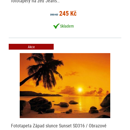
fototapety na zeď Jeans…
245 Kč
890 Kč
Skladem
Akce
Fototapeta Západ slunce Sunset SD316 / Obrazové