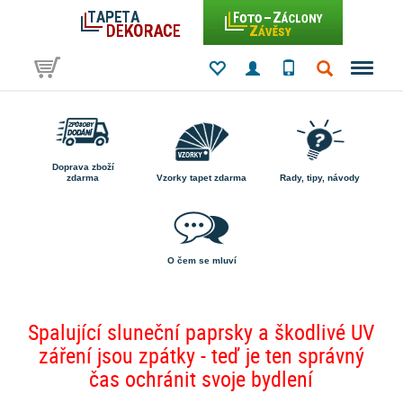
Doprava zboží
zdarma
Vzorky tapet zdarma
Rady, tipy, návody
O čem se mluví
Spalující sluneční paprsky a škodlivé UV
záření jsou zpátky - teď je ten správný
čas ochránit svoje bydlení