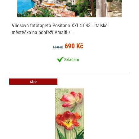
Vliesová fototapeta Positano XXL4-043 - italské
městečko na pobřeží Amalfi /…
690 Kč
1 699 Kč
Skladem
Akce