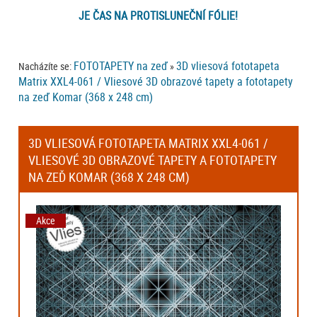
JE ČAS NA PROTISLUNEČNÍ FÓLIE!
FOTOTAPETY na zeď
3D vliesová fototapeta
Nacházíte se:
»
Matrix XXL4-061 / Vliesové 3D obrazové tapety a fototapety
na zeď Komar (368 x 248 cm)
3D VLIESOVÁ FOTOTAPETA MATRIX XXL4-061 /
VLIESOVÉ 3D OBRAZOVÉ TAPETY A FOTOTAPETY
NA ZEĎ KOMAR (368 X 248 CM)
Akce