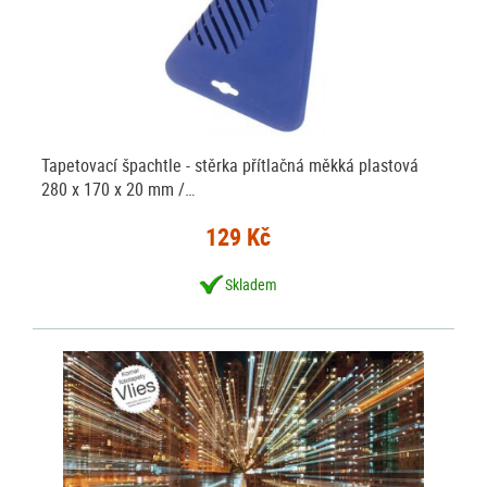
Tapetovací špachtle - stěrka přítlačná měkká plastová
280 x 170 x 20 mm /…
129 Kč
Skladem