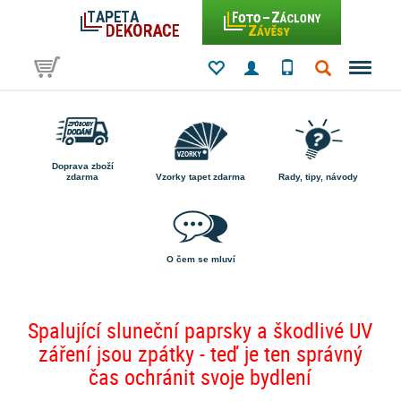
Doprava zboží
zdarma
Vzorky tapet zdarma
Rady, tipy, návody
O čem se mluví
Spalující sluneční paprsky a škodlivé UV
záření jsou zpátky - teď je ten správný
čas ochránit svoje bydlení