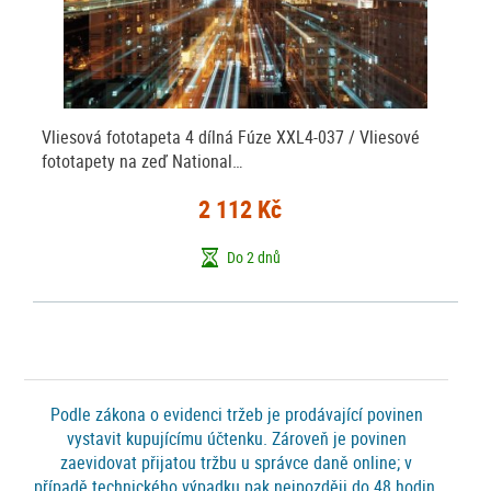
Vliesová fototapeta 4 dílná Fúze XXL4-037 / Vliesové
fototapety na zeď National…
2 112 Kč
Do 2 dnů
Podle zákona o evidenci tržeb je prodávající povinen
vystavit kupujícímu účtenku. Zároveň je povinen
zaevidovat přijatou tržbu u správce daně online; v
případě technického výpadku pak nejpozději do 48 hodin.