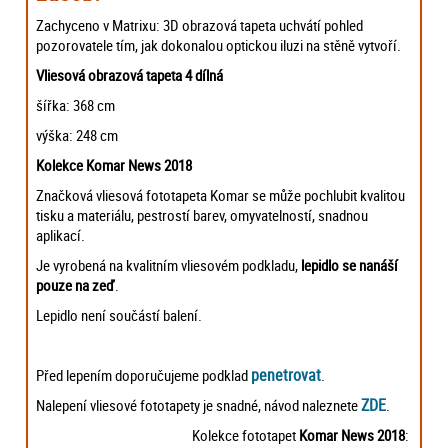
Zachyceno v Matrixu: 3D obrazová tapeta uchvátí pohled
pozorovatele tím, jak dokonalou optickou iluzi na stěně vytvoří.
Vliesová obrazová tapeta 4 dílná
šířka: 368 cm
výška: 248 cm
Kolekce Komar News 2018
Značková vliesová fototapeta Komar se může pochlubit kvalitou
tisku a materiálu, pestrostí barev, omyvatelností, snadnou
aplikací.
Je vyrobená na kvalitním vliesovém podkladu,
lepidlo se nanáší
pouze na zeď
.
Lepidlo není součástí balení.
penetrovat
Před lepením doporučujeme podklad
.
ZDE
Nalepení vliesové fototapety je snadné, návod naleznete
.
Kolekce fototapet
Komar News 2018
: