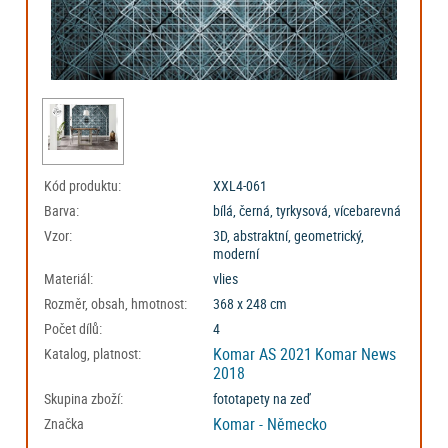
Kód produktu:
XXL4-061
Barva:
bílá, černá, tyrkysová, vícebarevná
Vzor:
3D, abstraktní, geometrický,
moderní
Materiál:
vlies
Rozměr, obsah, hmotnost:
368 x 248 cm
Počet dílů:
4
Komar AS 2021
Komar News
Katalog, platnost:
2018
Skupina zboží:
fototapety na zeď
Komar - Německo
Značka