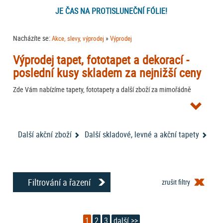
JE ČAS NA PROTISLUNEČNÍ FÓLIE!
Nacházíte se:
»
Akce, slevy, výprodej
Výprodej
Výprodej tapet, fototapet a dekorací -
poslední kusy skladem za nejnižší ceny
Zde Vám nabízíme tapety, fototapety a další zboží za mimořádně
výhodné ceny. Jedná se o například o poslední kousky na skladě, u nás
nebo u výrobce. Využijte tuto nabídku nejnižších cen právě teď -
udělejte si radost za hubičku.
Další akční zboží
Další skladové, levné a akční tapety
I u nás máme
VÝPRODEJ na
tapety, fototapety a dekorace
.
Filtrování a řazení
zrušit filtry
1
2
3
další >>