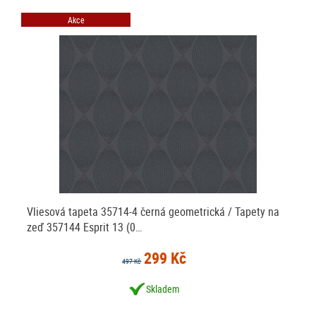
Akce
Vliesová tapeta 35714-4 černá geometrická / Tapety na
zeď 357144 Esprit 13 (0…
299 Kč
497 Kč
Skladem