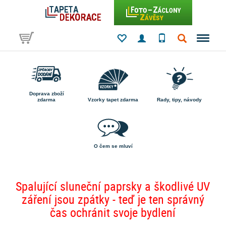
Doprava zboží
zdarma
Vzorky tapet zdarma
Rady, tipy, návody
O čem se mluví
Spalující sluneční paprsky a škodlivé UV
záření jsou zpátky - teď je ten správný
čas ochránit svoje bydlení