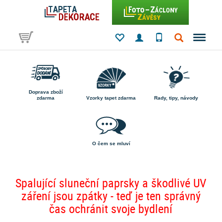
Doprava zboží
zdarma
Vzorky tapet zdarma
Rady, tipy, návody
O čem se mluví
Spalující sluneční paprsky a škodlivé UV
záření jsou zpátky - teď je ten správný
čas ochránit svoje bydlení