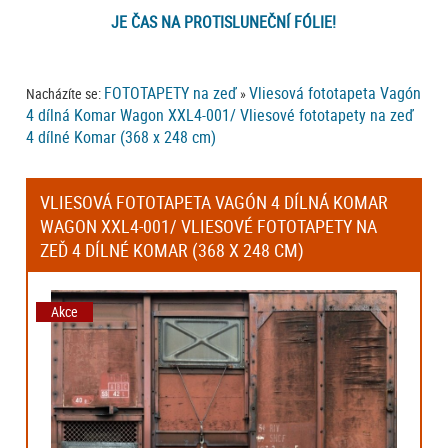
JE ČAS NA PROTISLUNEČNÍ FÓLIE!
FOTOTAPETY na zeď
Vliesová fototapeta Vagón
Nacházíte se:
»
4 dílná Komar Wagon XXL4-001/ Vliesové fototapety na zeď
4 dílné Komar (368 x 248 cm)
VLIESOVÁ FOTOTAPETA VAGÓN 4 DÍLNÁ KOMAR
WAGON XXL4-001/ VLIESOVÉ FOTOTAPETY NA
ZEĎ 4 DÍLNÉ KOMAR (368 X 248 CM)
Akce