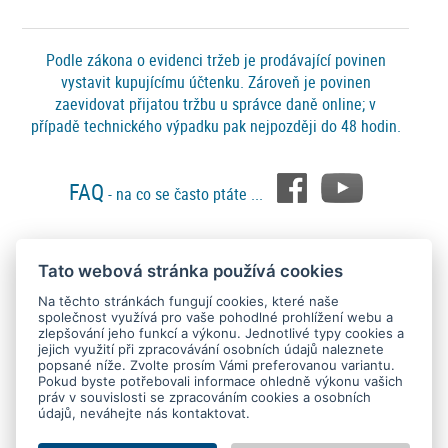
Podle zákona o evidenci tržeb je prodávající povinen
vystavit kupujícímu účtenku. Zároveň je povinen
zaevidovat přijatou tržbu u správce daně online; v
případě technického výpadku pak nejpozději do 48 hodin.
FAQ
- na co se často ptáte ...
Tato webová stránka používá cookies
Platební metody
Na těchto stránkách fungují cookies, které naše
společnost využívá pro vaše pohodlné prohlížení webu a
zlepšování jeho funkcí a výkonu. Jednotlivé typy cookies a
jejich využití při zpracovávání osobních údajů naleznete
popsané níže. Zvolte prosím Vámi preferovanou variantu.
Pokud byste potřebovali informace ohledně výkonu vašich
práv v souvislosti se zpracováním cookies a osobních
údajů, neváhejte nás kontaktovat.
Copyright © 2015 - 2026
SEO kvalitně
. All rights reserved.
Kontakt
Ochrana osobních údajů
O nás
Obchodní podmínky