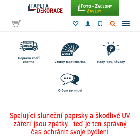
Doprava zboží
zdarma
Vzorky tapet zdarma
Rady, tipy, návody
O čem se mluví
Spalující sluneční paprsky a škodlivé UV
záření jsou zpátky - teď je ten správný
čas ochránit svoje bydlení