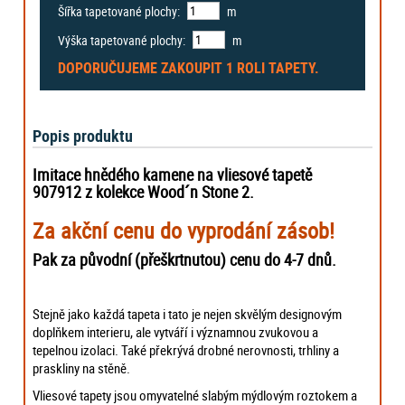
Šířka tapetované plochy:
m
Výška tapetované plochy:
m
DOPORUČUJEME ZAKOUPIT
1 ROLI
TAPETY.
Popis produktu
Imitace hnědého kamene na vliesové tapetě
907912 z kolekce Wood´n Stone 2.
Za akční cenu do vyprodání zásob!
Pak za původní (přeškrtnutou) cenu do 4-7 dnů.
Stejně jako každá tapeta i tato je nejen skvělým designovým
doplňkem interieru, ale vytváří i významnou zvukovou a
tepelnou izolaci. Také překrývá drobné nerovnosti, trhliny a
praskliny na stěně.
Vliesové tapety jsou omyvatelné slabým mýdlovým roztokem a