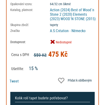
Opakování vzoru:
64/32 cm šikmé
Action (2024)
Best of Wood´n
Katalog, platnost:
Stone 2 (2020)
Elements
(2023)
WOOD´N STONE (2015)
Skupina zboží:
tapety
A.S.Création - Německo
Značka
Dostupnost:
Nedostupné
475 Kč
559 Kč
Cena s DPH
15 %
Ušetříte:
Přidat k oblíbeným
Tweet
Kolik rolí tapet budete potřebovat?