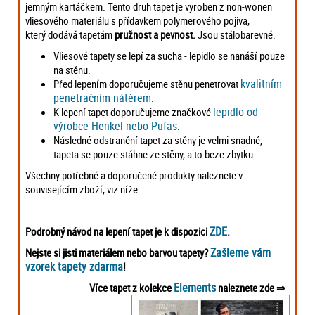
jemným kartáčkem. Tento druh tapet je vyroben z non-wonen
vliesového materiálu s přídavkem polymerového pojiva,
který dodává tapetám
pružnost a pevnost.
Jsou stálobarevné.
Vliesové tapety se lepí za sucha - lepidlo se nanáší pouze
na stěnu.
kvalitním
Před lepením doporučujeme stěnu penetrovat
penetračním nátěrem
.
lepidlo od
K lepení tapet doporučujeme značkové
výrobce Henkel nebo Pufas
.
Následné odstranění tapet za stěny je velmi snadné,
tapeta se pouze stáhne ze stěny, a to beze zbytku.
Všechny potřebné a doporučené produkty naleznete v
souvisejícím zboží, viz níže.
ZDE
Podrobný návod na lepení tapet je k dispozici
.
Zašleme vám
Nejste si jisti materiálem nebo barvou tapety?
vzorek tapety zdarma
!
Elements
Více tapet z kolekce
naleznete zde ⇒