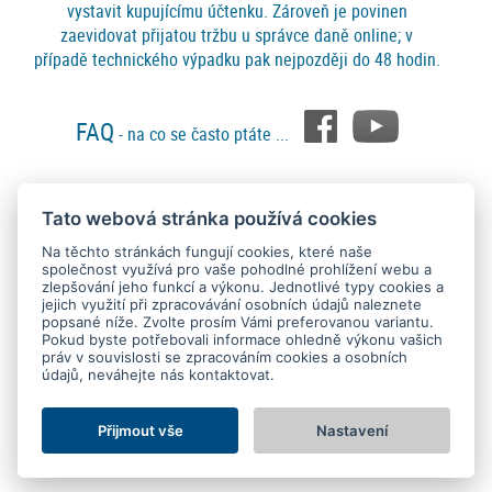
vystavit kupujícímu účtenku. Zároveň je povinen
zaevidovat přijatou tržbu u správce daně online; v
případě technického výpadku pak nejpozději do 48 hodin.
FAQ
- na co se často ptáte ...
Tato webová stránka používá cookies
Platební metody
Na těchto stránkách fungují cookies, které naše
společnost využívá pro vaše pohodlné prohlížení webu a
zlepšování jeho funkcí a výkonu. Jednotlivé typy cookies a
jejich využití při zpracovávání osobních údajů naleznete
popsané níže. Zvolte prosím Vámi preferovanou variantu.
Pokud byste potřebovali informace ohledně výkonu vašich
práv v souvislosti se zpracováním cookies a osobních
údajů, neváhejte nás kontaktovat.
Copyright © 2015 - 2026
SEO kvalitně
. All rights reserved.
Kontakt
Ochrana osobních údajů
O nás
Obchodní podmínky
Nastavení Cookies
Přijmout vše
Nastavení