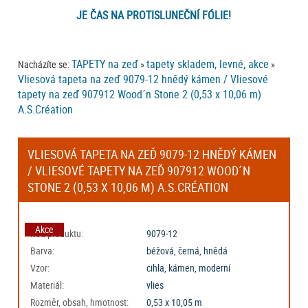
JE ČAS NA PROTISLUNEČNÍ FÓLIE!
TAPETY na zeď
tapety skladem, levné, akce
Nacházíte se:
»
»
Vliesová tapeta na zeď 9079-12 hnědý kámen / Vliesové
tapety na zeď 907912 Wood´n Stone 2 (0,53 x 10,06 m)
A.S.Création
VLIESOVÁ TAPETA NA ZEĎ 9079-12 HNĚDÝ KÁMEN
/ VLIESOVÉ TAPETY NA ZEĎ 907912 WOOD´N
STONE 2 (0,53 X 10,06 M) A.S.CRÉATION
Akce
Kód produktu:
9079-12
Barva:
béžová, černá, hnědá
Vzor:
cihla, kámen, moderní
Materiál:
vlies
Rozměr, obsah, hmotnost:
0,53 x 10,05 m