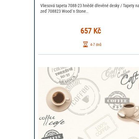
Vliesová tapeta 7088-23 hnědé dřevěné desky / Tapety n
zeď 708823 Wood´n Stone…
657 Kč
4-7 dnů