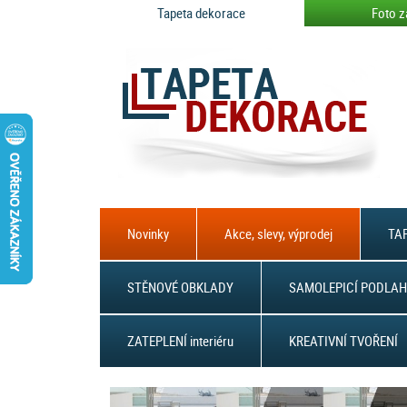
Tapeta dekorace
Foto z
Novinky
Akce, slevy, výprodej
TAP
STĚNOVÉ OBKLADY
SAMOLEPICÍ PODLAH
ZATEPLENÍ interiéru
KREATIVNÍ TVOŘENÍ