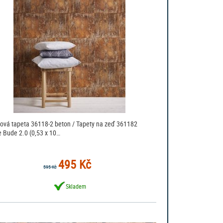
sová tapeta 36118-2 beton / Tapety na zeď 361182
 Bude 2.0 (0,53 x 10…
495 Kč
595 Kč
Skladem