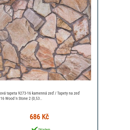
sová tapeta 9273-16 kamenná zeď / Tapety na zeď
16 Wood´n Stone 2 (0,53…
686 Kč
Skladem