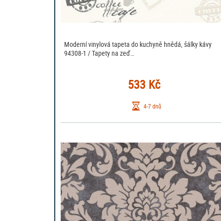
Moderní vinylová tapeta do kuchyně hnědá, šálky kávy
94308-1 / Tapety na zeď…
533 Kč
4-7 dnů