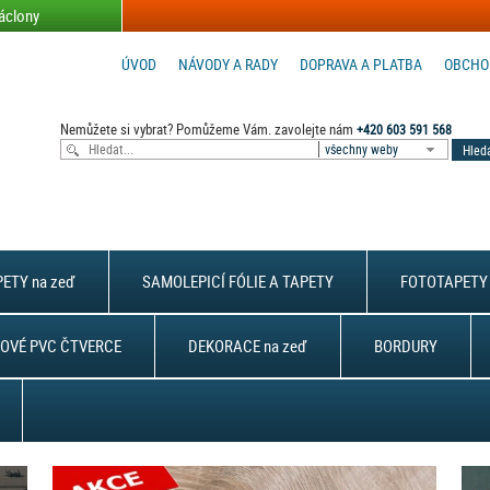
áclony
ÚVOD
NÁVODY A RADY
DOPRAVA A PLATBA
OBCHO
Nemůžete si vybrat? Pomůžeme Vám. zavolejte nám
+420 603 591 568
všechny weby
ETY na zeď
SAMOLEPICÍ FÓLIE A TAPETY
FOTOTAPETY 
OVÉ PVC ČTVERCE
DEKORACE na zeď
BORDURY