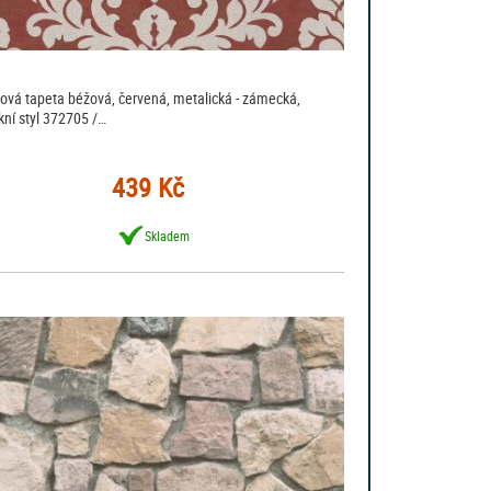
sová tapeta béžová, červená, metalická - zámecká,
kní styl 372705 /…
439 Kč
Skladem