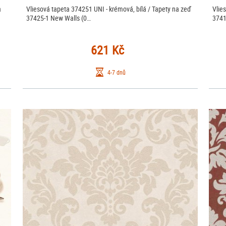
a
Vliesová tapeta 374251 UNI - krémová, bílá / Tapety na zeď
Vlies
37425-1 New Walls (0…
3741
621 Kč
4-7 dnů