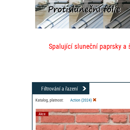
Spalující sluneční paprsky a 
Filtrování a řazení
Katalog, platnost:
Action (2024)
Akce