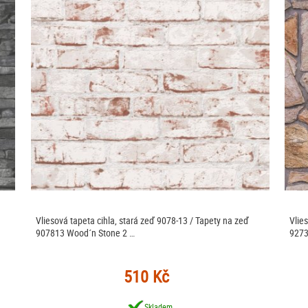
Vliesová tapeta cihla, stará zeď 9078-13 / Tapety na zeď
Vlie
907813 Wood´n Stone 2 …
9273
510 Kč
Skladem