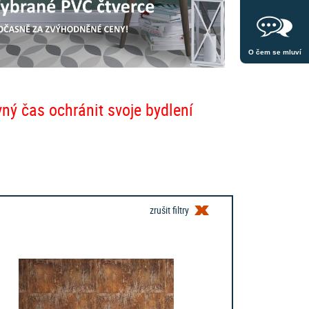
O čem se mluví
vný čas ochránit svoje bydlení
zrušit filtry