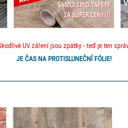
škodlivé UV záření jsou zpátky - teď je ten sprá
JE ČAS NA PROTISLUNEČNÍ FÓLIE!