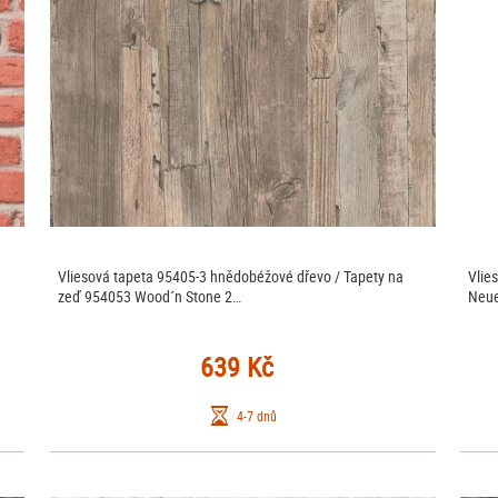
Vliesová tapeta 95405-3 hnědobéžové dřevo / Tapety na
Vlie
zeď 954053 Wood´n Stone 2…
Neue
639 Kč
4-7 dnů