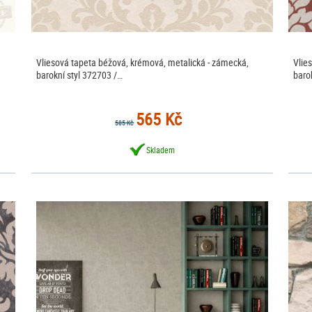
Vliesová tapeta béžová, krémová, metalická - zámecká,
Vlie
barokní styl 372703 /…
baro
565 Kč
585 Kč
Skladem