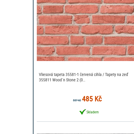
Vliesová tapeta 35581-1 červená cihla / Tapety na zeď
355811 Wood´n Stone 2 (0…
485 Kč
557 Kč
Skladem