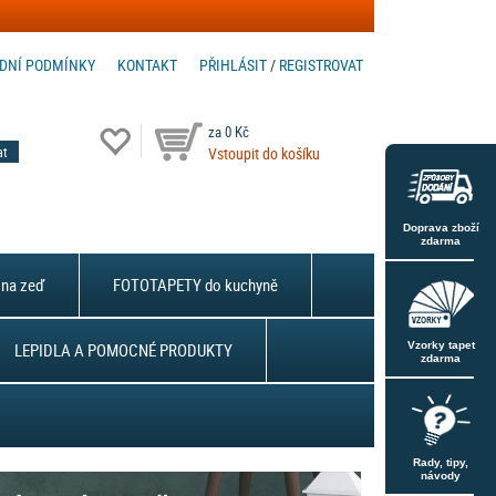
DNÍ PODMÍNKY
KONTAKT
PŘIHLÁSIT
/
REGISTROVAT
za 0 Kč
Vstoupit do košíku
Doprava zboží
zdarma
na zeď
FOTOTAPETY do kuchyně
LEPIDLA A POMOCNÉ PRODUKTY
Vzorky tapet
zdarma
Rady, tipy,
návody