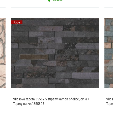
Akce
Vliesová tapeta 35582-5 štípaný kámen břidlice, cihla /
Vlie
Tapety na zeď 355825…
Tape