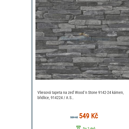
Vliesová tapeta na zeď Wood´n Stone 9142-24 kámen,
břidlice, 914224 / A.S…
549 Kč
589 Kč
Do 2 dnů