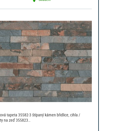
sová tapeta 35582-3 štípaný kámen břidlice, cihla /
ty na zeď 355823…