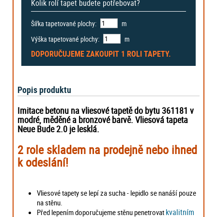
Kolik rolí tapet budete potřebovat?
Šířka tapetované plochy:
m
Výška tapetované plochy:
m
DOPORUČUJEME ZAKOUPIT
1 ROLI
TAPETY.
Popis produktu
Imitace betonu na vliesové tapetě do bytu 361181 v
modré, měděné a bronzové barvě. Vliesová tapeta
Neue Bude 2.0 je lesklá.
2 role skladem na prodejně nebo ihned
k odeslání!
Vliesové tapety se lepí za sucha - lepidlo se nanáší pouze
na stěnu.
kvalitním
Před lepením doporučujeme stěnu penetrovat