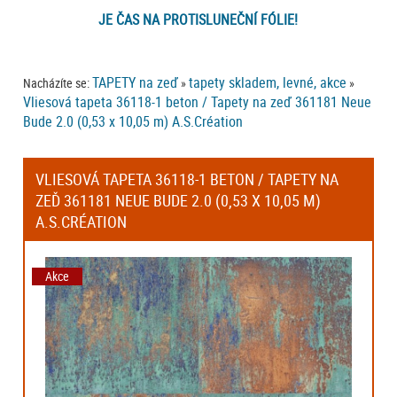
JE ČAS NA PROTISLUNEČNÍ FÓLIE!
TAPETY na zeď
tapety skladem, levné, akce
Nacházíte se:
»
»
Vliesová tapeta 36118-1 beton / Tapety na zeď 361181 Neue
Bude 2.0 (0,53 x 10,05 m) A.S.Création
VLIESOVÁ TAPETA 36118-1 BETON / TAPETY NA
ZEĎ 361181 NEUE BUDE 2.0 (0,53 X 10,05 M)
A.S.CRÉATION
Akce