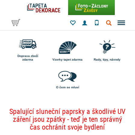
Doprava zboží
zdarma
Vzorky tapet zdarma
Rady, tipy, návody
O čem se mluví
Spalující sluneční paprsky a škodlivé UV
záření jsou zpátky - teď je ten správný
čas ochránit svoje bydlení