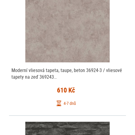
Moderní vliesová tapeta, taupe, beton 36924-3 / vliesové
tapety na zeď 369243…
610 Kč
4-7 dnů