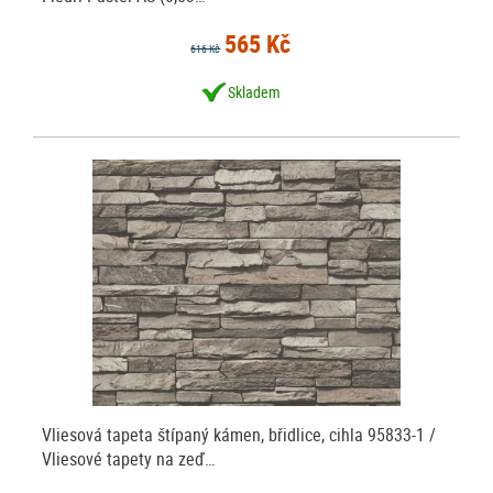
565 Kč
616 Kč
Skladem
Vliesová tapeta štípaný kámen, břidlice, cihla 95833-1 /
Vliesové tapety na zeď…