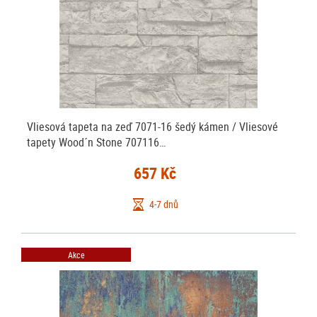
Vliesová tapeta na zeď 7071-16 šedý kámen / Vliesové
tapety Wood´n Stone 707116…
657 Kč
4-7 dnů
Akce