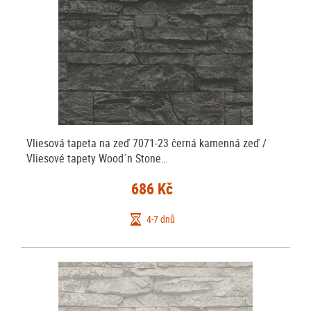
Vliesová tapeta na zeď 7071-23 černá kamenná zeď /
Vliesové tapety Wood´n Stone…
686 Kč
4-7 dnů