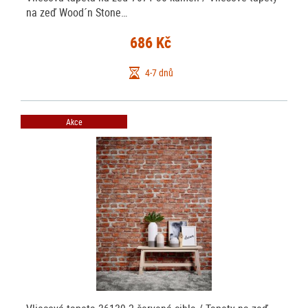
na zeď Wood´n Stone…
686 Kč
4-7 dnů
Akce