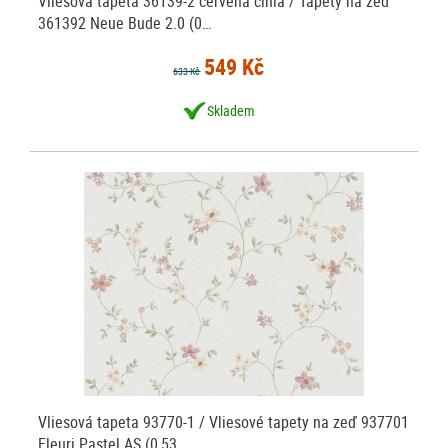
Vliesová tapeta 36139-2 červená cihla / Tapety na zeď
361392 Neue Bude 2.0 (0…
549 Kč
633 Kč
Skladem
Vliesová tapeta 93770-1 / Vliesové tapety na zeď 937701
Fleuri Pastel AS (0,53…