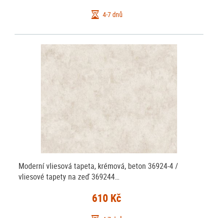
4-7 dnů
Moderní vliesová tapeta, krémová, beton 36924-4 /
vliesové tapety na zeď 369244…
610 Kč