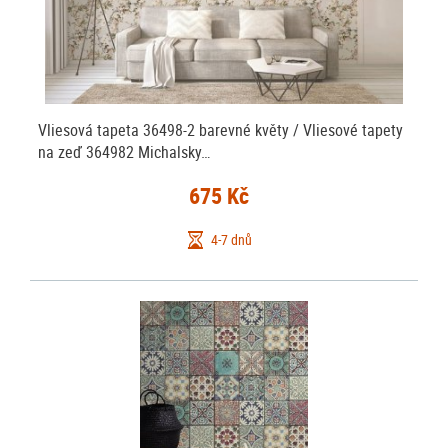
Vliesová tapeta 36498-2 barevné květy / Vliesové tapety
na zeď 364982 Michalsky…
675 Kč
4-7 dnů