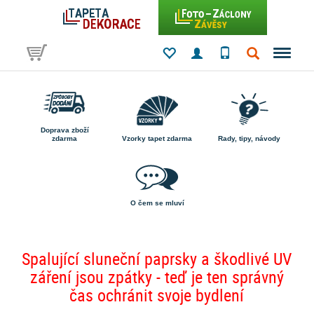
Doprava zboží
zdarma
Vzorky tapet zdarma
Rady, tipy, návody
O čem se mluví
Spalující sluneční paprsky a škodlivé UV
záření jsou zpátky - teď je ten správný
čas ochránit svoje bydlení