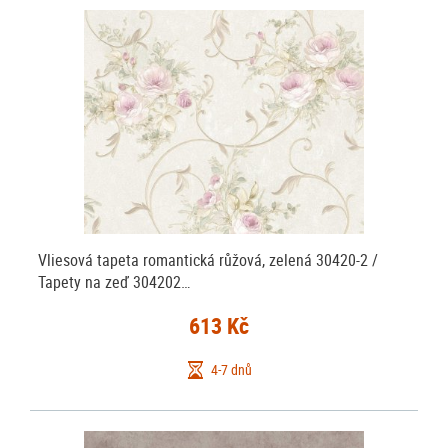
Vliesová tapeta romantická růžová, zelená 30420-2 /
Tapety na zeď 304202…
613 Kč
4-7 dnů