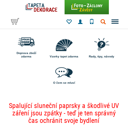
Doprava zboží
zdarma
Vzorky tapet zdarma
Rady, tipy, návody
O čem se mluví
Spalující sluneční paprsky a škodlivé UV
záření jsou zpátky - teď je ten správný
čas ochránit svoje bydlení