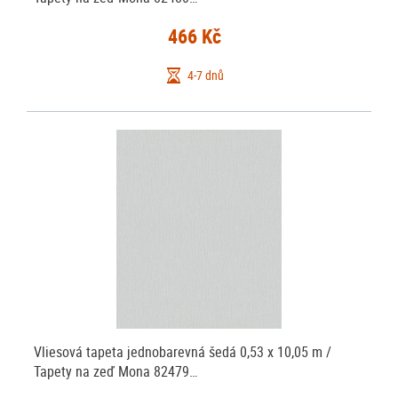
466 Kč
4-7 dnů
Vliesová tapeta jednobarevná šedá 0,53 x 10,05 m /
Tapety na zeď Mona 82479…