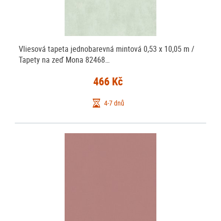
Vliesová tapeta jednobarevná mintová 0,53 x 10,05 m /
Tapety na zeď Mona 82468…
466 Kč
4-7 dnů