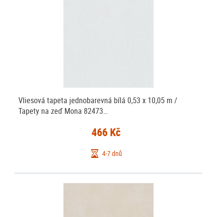
Vliesová tapeta jednobarevná bílá 0,53 x 10,05 m /
Tapety na zeď Mona 82473…
466 Kč
4-7 dnů