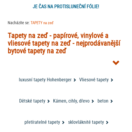
JE ČAS NA PROTISLUNEČNÍ FÓLIE!
Nacházíte se:
TAPETY na zeď
Tapety na zeď - papírové, vinylové a
vliesové tapety na zeď - nejprodávanější
bytové tapety na zeď
Tapety na zeď
jsou skvělým doplňkem každé místnosti. Obzvlášť v tom
případě, že jsou bytové
tapety na zeď
od jednoho z největších výrobců
tapety AS Creation
bytových tapet – německé firmy
A.S. Creation
(
luxusní tapety Hohenberger
Vliesové tapety
jsou někdy označeny jako
tapety AS ROVI
nebo
tapety DIMEX
). V
nabídce máme také další
tapety na stěnu
od neméně významného
RASCH
designové
výrobce tapet firmy
. Nově jsme zařadili do nabídky
tapety belgické značky Dekens
Dětské tapety
Kámen, cihly, dřevo
. Nabídku bytových tapet na zeď
beton
doplňují tapety VAVEX. Můžete vybírat i podle katalogů tapet - buďto ve
VYBÍRAT TAPETY PODLE KATALOGŮ
filtrování nebo přímo zde
:
.
přetíratelné tapety
sklovláknité tapety
Z obrovské nabídky tapet jsme pro vás vybrali a naskladnili další vzory -
kolekce tapet Helios značky Erismann rozšiřuje naši nabídku