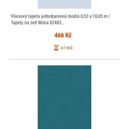
Vliesová tapeta jednobarevná modrá 0,53 x 10,05 m /
Tapety na zeď Mona 82483…
466 Kč
4-7 dnů