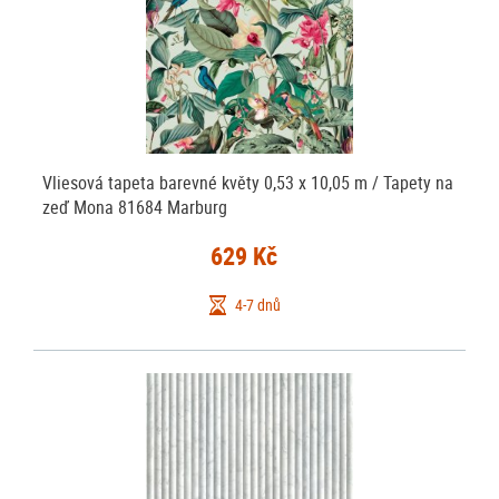
jak lepit tapety na zeď
, najdete ZDE
.
Vhodné tapety na zeď vyberete snadno -
filtrování a řazení
vám
pomůže vybrat tapety na stěnu podle barev, materiálu a vzorů. A také
podle výrobců a katalogů - zde jsou tapety zařazeny do jednotlivých
kolekcí, kde jsou sladěny jak barevně a vzorově, tak i s ohledem na
vliesové
použitý materiál. Například zde máte předem vyfiltrované
tapety
vinylové tapety
papírové
na zeď nebo
na stěnu a zde
Vliesová tapeta barevné květy 0,53 x 10,05 m / Tapety na
tapety
DĚTSKÉ TAPETY
moderní tapety na zeď
. Nebo hledáte
či
zeď Mona 81684 Marburg
kámen cihla
nejlevnější tapety na zeď
? Potřebujete nutně
? ...
není problém :-)
Filtry můžete dále kombinovat, přidávat a ubírat nebo
629 Kč
jedním stiskem filtry zrušit a zobrazit všechny tapety.
4-7 dnů
Vyberte si i vy
moderní tapety na zeď
, tapeta na zeď je tím pravým
doplňkem pro oživení vašeho interiéru, tak neváhejte, vybírejte a
nakupujte.
Nemůžete se stále rozhodnou, jakou tapetu vybrat, v kterém odstínu,
nejste si jisti barvou, strukturou či velikostí vzoru tapety? Máme pro Vás
zašleme Vám vzorky tapet ZDARMA!
jednoduché řešení: