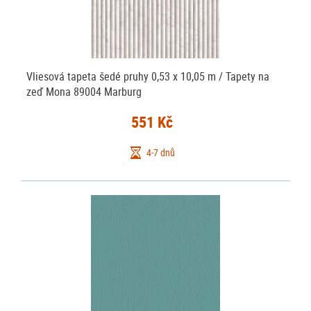
všech druhů, u nás nakoupíte vliesové tapety na zeď, vinylové tapety na
zeď, papírové tapety na zeď, samolepicí tapety, papírové i vliesové
fototapety na stěnu, dekorace na stěnu, lepidla a pomůcky k
tapetování.
Vliesová tapeta šedé pruhy 0,53 x 10,05 m / Tapety na
zeď Mona 89004 Marburg
551 Kč
4-7 dnů