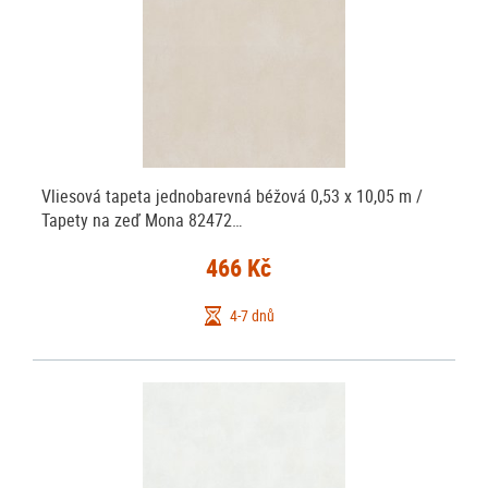
Vliesová tapeta jednobarevná béžová 0,53 x 10,05 m /
Tapety na zeď Mona 82472…
466 Kč
4-7 dnů