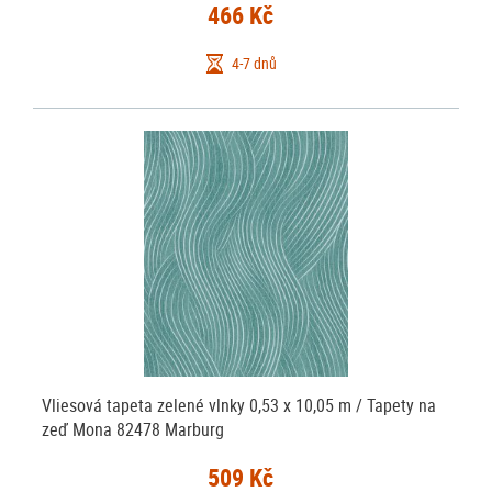
466 Kč
4-7 dnů
Vliesová tapeta zelené vlnky 0,53 x 10,05 m / Tapety na
zeď Mona 82478 Marburg
509 Kč