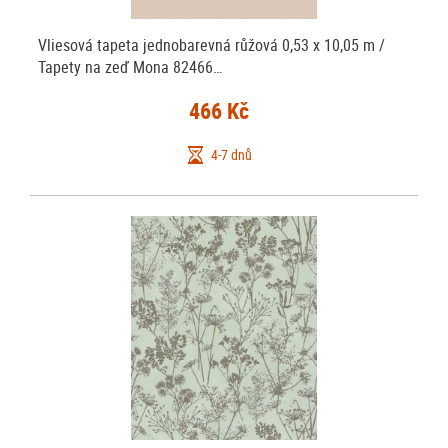
Vliesová tapeta jednobarevná růžová 0,53 x 10,05 m /
Tapety na zeď Mona 82466…
466 Kč
4-7 dnů