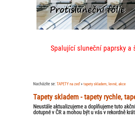
Spalující sluneční paprsky a 
Nacházíte se:
»
TAPETY na zeď
tapety skladem, levné, akce
Tapety skladem - tapety rychle, tap
Neustále aktualizujeme a doplňujeme tuto akční
dotupné v ČR a mohou být u vás v rekordně krá
Papírové, vinylové a vliesové tapety