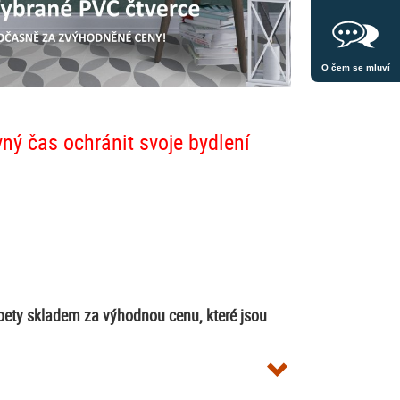
O čem se mluví
vný čas ochránit svoje bydlení
apety skladem za výhodnou cenu, které jsou
levě, výprodej tapet, sleva tapet,