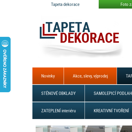
Tapeta dekorace
Foto z
Novinky
Akce, slevy, výprodej
TAP
STĚNOVÉ OBKLADY
SAMOLEPICÍ PODLAH
ZATEPLENÍ interiéru
KREATIVNÍ TVOŘENÍ