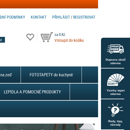
DNÍ PODMÍNKY
KONTAKT
PŘIHLÁSIT
/
REGISTROVAT
za 0 Kč
Vstoupit do košíku
Doprava zboží
zdarma
na zeď
FOTOTAPETY do kuchyně
LEPIDLA A POMOCNÉ PRODUKTY
Vzorky tapet
zdarma
Rady, tipy,
návody