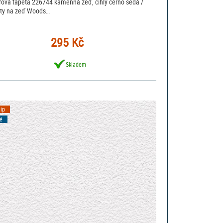
rová tapeta 226744 kamenná zeď, cihly černo šedá /
ty na zeď Woods…
295 Kč
Skladem
tip
é