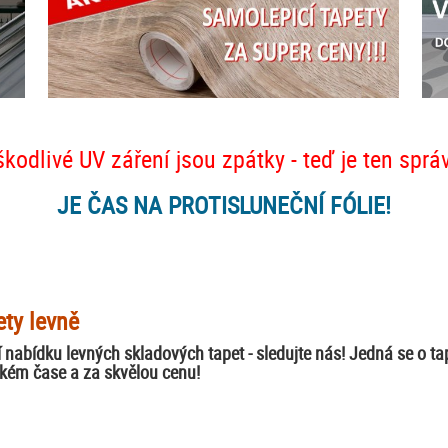
škodlivé UV záření jsou zpátky - teď je ten sprá
JE ČAS NA PROTISLUNEČNÍ FÓLIE!
ety levně
 nabídku levných skladových tapet - sledujte nás! Jedná se o t
tkém čase a za skvělou cenu!
/ slevy - tapety levně, tapety v akci, tapety ve s