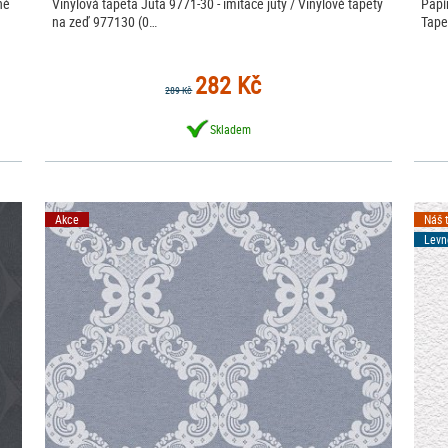
né
Vinylová tapeta Juta 9771-30 - imitace juty / Vinylové tapety
Papí
na zeď 977130 (0…
Tape
282 Kč
289 Kč
Skladem
Akce
Náš 
Levn