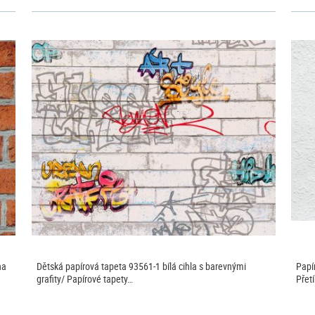
na
Dětská papírová tapeta 93561-1 bílá cihla s barevnými
Papí
grafity/ Papírové tapety…
Přet