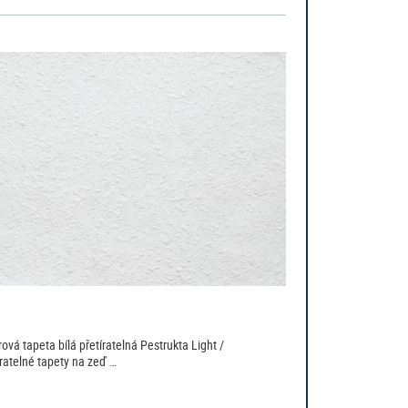
rová tapeta bílá přetíratelná Pestrukta Light /
íratelné tapety na zeď …