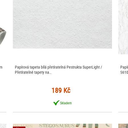
 m
Papírová tapeta bílá přetíratelná Pestrukta SuperLight /
Papí
Přetíratelné tapety na…
5610
189 Kč
Skladem