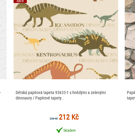
Akce
-
Dětská papírová tapeta 93633-1 s hnědými a zelenými
Papí
dinosaury / Papírové tapety…
tape
212 Kč
236 Kč
Skladem