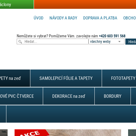
áclony
ÚVOD
NÁVODY A RADY
DOPRAVA A PLATBA
OBCHO
Nemůžete si vybrat? Pomůžeme Vám. zavolejte nám
+420 603 591 568
všechny weby
ETY na zeď
SAMOLEPICÍ FÓLIE A TAPETY
FOTOTAPETY 
OVÉ PVC ČTVERCE
DEKORACE na zeď
BORDURY