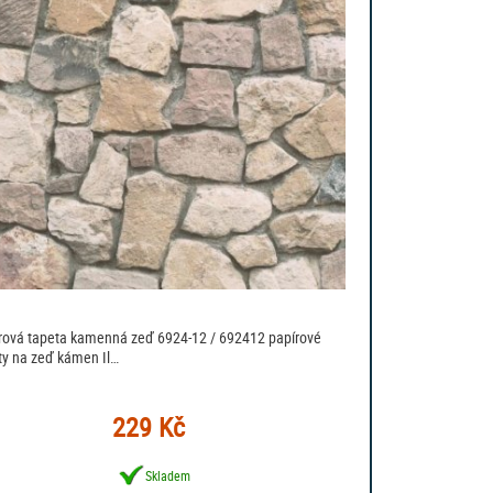
rová tapeta kamenná zeď 6924-12 / 692412 papírové
ty na zeď kámen Il…
229 Kč
Skladem