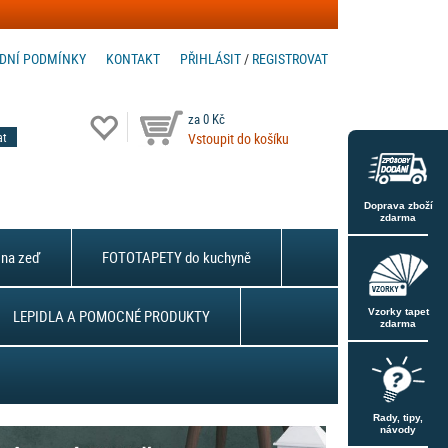
DNÍ PODMÍNKY
KONTAKT
PŘIHLÁSIT
/
REGISTROVAT
za 0 Kč
Vstoupit do košíku
Doprava zboží
zdarma
na zeď
FOTOTAPETY do kuchyně
LEPIDLA A POMOCNÉ PRODUKTY
Vzorky tapet
zdarma
Rady, tipy,
návody