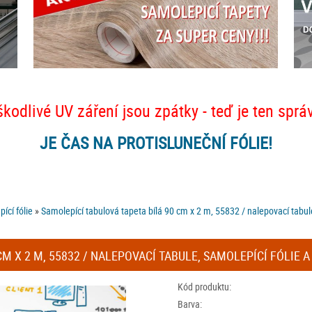
škodlivé UV záření jsou zpátky - teď je ten sprá
JE ČAS NA PROTISLUNEČNÍ FÓLIE!
ící fólie
»
Samolepící tabulová tapeta bílá 90 cm x 2 m, 55832 / nalepovací tabul
M X 2 M, 55832 / NALEPOVACÍ TABULE, SAMOLEPÍCÍ FÓLIE 
Kód produktu:
Barva: