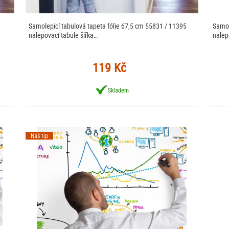
Samolepicí tabulová tapeta fólie 67,5 cm 55831 / 11395
Samol
nalepovací tabule šířka…
nalep
119 Kč
Skladem
Náš tip