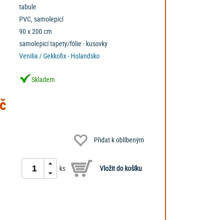
tabule
PVC, samolepicí
90 x 200 cm
samolepicí tapety/fólie - kusovky
Venilia / Gekkofix - Holandsko
Skladem
č
Přidat k oblíbeným
ks