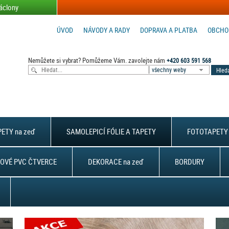
áclony
ÚVOD
NÁVODY A RADY
DOPRAVA A PLATBA
OBCHO
Nemůžete si vybrat? Pomůžeme Vám. zavolejte nám
+420 603 591 568
všechny weby
ETY na zeď
SAMOLEPICÍ FÓLIE A TAPETY
FOTOTAPETY 
OVÉ PVC ČTVERCE
DEKORACE na zeď
BORDURY