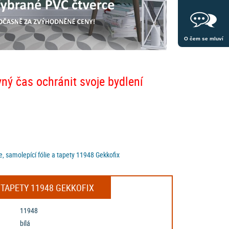
O čem se mluví
vný čas ochránit svoje bydlení
e, samolepící fólie a tapety 11948 Gekkofix
A TAPETY 11948 GEKKOFIX
11948
bílá