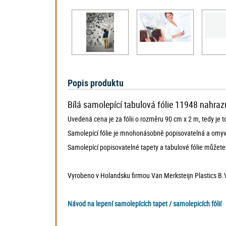
Popis produktu
Bílá samolepící tabulová fólie 11948 nahrazuj
Uvedená cena je za fólii o rozměru 90 cm x 2 m, tedy je 
Samolepící fólie je mnohonásobně popisovatelná a omyvate
Samolepící popisovatelné tapety a tabulové fólie můžete 
Vyrobeno v Holandsku firmou Van Merksteijn Plastics B.V. 
Návod na lepení samolepících tapet / samolepicích fólií