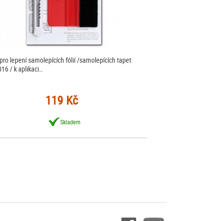
pro lepení samolepících fólií /samolepících tapet
16 / k aplikaci…
119 Kč
Skladem