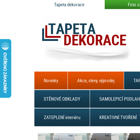
Tapeta dekorace
Foto z
Novinky
Akce, slevy, výprodej
TAP
STĚNOVÉ OBKLADY
SAMOLEPICÍ PODLAH
ZATEPLENÍ interiéru
KREATIVNÍ TVOŘENÍ