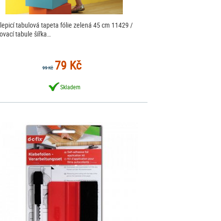
epicí tabulová tapeta fólie zelená 45 cm 11429 /
ovací tabule šířka…
79 Kč
99 Kč
Skladem