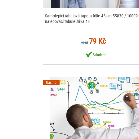
Samolepicí tabulová tapeta fólie 45 cm 55830 / 10009
nalepovací tabule šířka 45…
79 Kč
99 Kč
Skladem
Náš tip