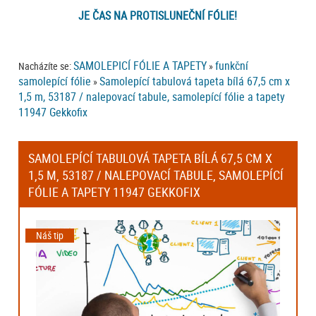
JE ČAS NA PROTISLUNEČNÍ FÓLIE!
SAMOLEPICÍ FÓLIE A TAPETY
funkční
Nacházíte se:
»
samolepící fólie
Samolepící tabulová tapeta bílá 67,5 cm x
»
1,5 m, 53187 / nalepovací tabule, samolepící fólie a tapety
11947 Gekkofix
SAMOLEPÍCÍ TABULOVÁ TAPETA BÍLÁ 67,5 CM X
1,5 M, 53187 / NALEPOVACÍ TABULE, SAMOLEPÍCÍ
FÓLIE A TAPETY 11947 GEKKOFIX
Náš tip