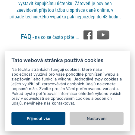
vystavit kupujícímu účtenku. Zároveň je povinen
zaevidovat přijatou tržbu u správce daně online; v
případě technického výpadku pak nejpozději do 48 hodin.
FAQ
- na co se často ptáte ...
Tato webová stránka používá cookies
Platební metody
Na těchto stránkách fungují cookies, které naše
společnost využívá pro vaše pohodlné prohlížení webu a
zlepšování jeho funkcí a výkonu. Jednotlivé typy cookies a
jejich využití při zpracovávání osobních údajů naleznete
popsané níže. Zvolte prosím Vámi preferovanou variantu.
Pokud byste potřebovali informace ohledně výkonu vašich
práv v souvislosti se zpracováním cookies a osobních
údajů, neváhejte nás kontaktovat.
Copyright © 2015 - 2026
SEO kvalitně
. All rights reserved.
Kontakt
Ochrana osobních údajů
O nás
Obchodní podmínky
Nastavení Cookies
Přijmout vše
Nastavení