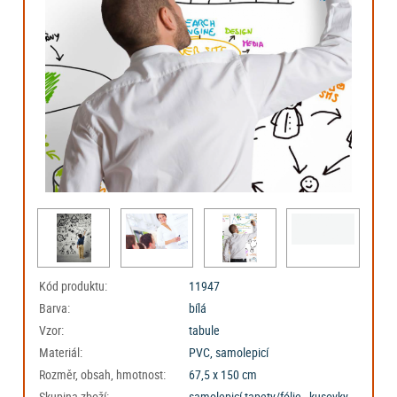
Kód produktu:
11947
Barva:
bílá
Vzor:
tabule
Materiál:
PVC, samolepicí
Rozměr, obsah, hmotnost:
67,5 x 150 cm
Skupina zboží:
samolepicí tapety/fólie - kusovky