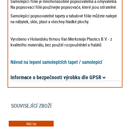
Samolepící fólie je mnohonásobně popisovatelná a omyvatelná.
Na popisovací fólii používejte popisovače, které jsou stíratelné.
Samolepící popisovatelné tapety a tabulové fólie můžete nalepit
na nábytek, sklo, plast a všechny hladké plochy.
Vyrobeno v Holandsku firmou Van Merksteijn Plastics B.V. - z
kvalitního materiálu, bez použití rozpouštědel a ftalátů
Návod na lepení samolepících tapet / samolepicí
Informace o bezpečnosti výrobku dle GPSR
SOUVISEJÍCÍ ZBOŽÍ
Náš tip