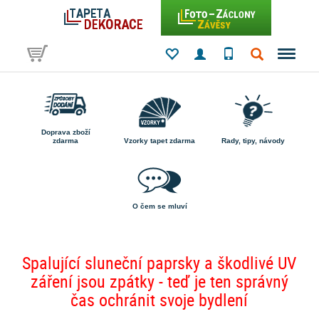
Doprava zboží
zdarma
Vzorky tapet zdarma
Rady, tipy, návody
O čem se mluví
Spalující sluneční paprsky a škodlivé UV
záření jsou zpátky - teď je ten správný
čas ochránit svoje bydlení