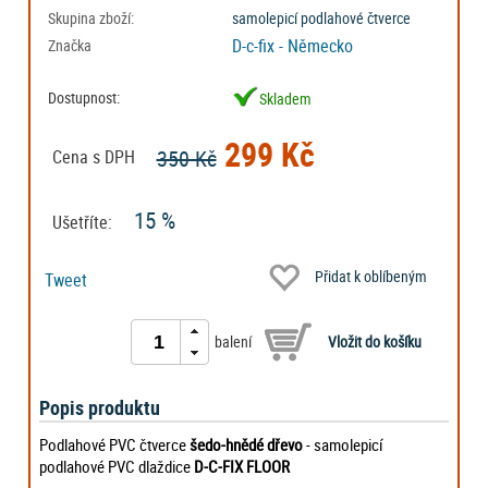
Skupina zboží:
samolepicí podlahové čtverce
D-c-fix - Německo
Značka
Dostupnost:
Skladem
299 Kč
350 Kč
Cena s DPH
15 %
Ušetříte:
Přidat k oblíbeným
Tweet
balení
Popis produktu
Podlahové PVC čtverce
šedo-hnědé dřevo
- samolepicí
podlahové PVC dlaždice
D-C-FIX FLOOR