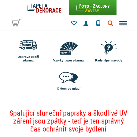
Doprava zboží
zdarma
Vzorky tapet zdarma
Rady, tipy, návody
O čem se mluví
Spalující sluneční paprsky a škodlivé UV
záření jsou zpátky - teď je ten správný
čas ochránit svoje bydlení