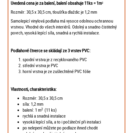
Uvedená cena je za balení, balení obsahuje 11ks = 1m²
Rozměr: 30,5 x 30,5 cm, tloušťka dlaždic je 1,2 mm
Samolepicí vinylová podlaha má vysoce odolnou ochrannou
vrstvou. Vhodné do všech interiérů. Odolný a snadno čistitelný
povrch, vysoká lepící síla, snadná a rychlá instalace.
Podlahové čtverce se skládají ze 3 vrstev PVC:
spodní vrstva je z recyklovaného PVC
střední vrstva je PVC
horní vrstva je ze zušlechtěné PVC fólie
Vlastnosti, charakteristika:
Rozměr: 30,5 x 30,5 cm
síla: 1,2 mm
2
balení: 1 m
(11 ks)
rychlá a snadná instalace
vysoká lepící síla, a to i počáteční při instalaci
po nelepení můžete po podlaze ihned chodit