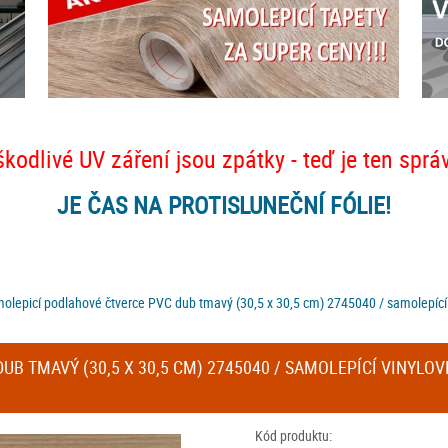
škodlivé UV záření jsou zpátky - teď je ten sprá
JE ČAS NA PROTISLUNEČNÍ FÓLIE!
olepicí podlahové čtverce PVC dub tmavý (30,5 x 30,5 cm) 2745040 / samolepící v
 TMAVÝ (30,5 X 30,5 CM) 2745040 / SAMOLEPÍCÍ VINYLOVÉ
Kód produktu: