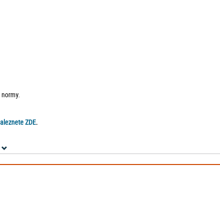
e normy.
naleznete ZDE
.