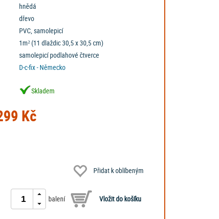
hnědá
dřevo
PVC, samolepicí
1m² (11 dlaždic 30,5 x 30,5 cm)
samolepicí podlahové čtverce
D-c-fix - Německo
Skladem
99 Kč
Přidat k oblíbeným
balení