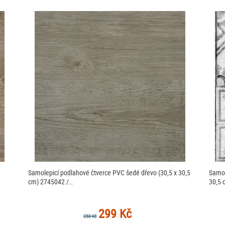
Samolepicí podlahové čtverce PVC šedé dřevo (30,5 x 30,5
Samol
cm) 2745042 /…
30,5 
299 Kč
350 Kč