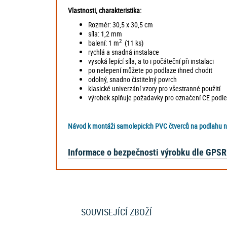
Vlastnosti, charakteristika:
Rozměr: 30,5 x 30,5 cm
síla: 1,2 mm
2
balení: 1 m
(11 ks)
rychlá a snadná instalace
vysoká lepící síla, a to i počáteční při instalaci
po nelepení můžete po podlaze ihned chodit
odolný, snadno čistitelný povrch
klasické univerzání vzory pro všestranné použití
výrobek splňuje požadavky pro označení CE podl
Návod k montáži samolepicích PVC čtverců na podlahu 
Informace o bezpečnosti výrobku dle GPSR
SOUVISEJÍCÍ ZBOŽÍ