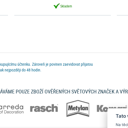
Skladem
 kupujícímu účtenku. Zároveň je povinen zaevidovat přijatou
ak nejpozději do 48 hodin.
ÁVÁME POUZE ZBOŽÍ OVĚŘENÝCH SVĚTOVÝCH ZNAČEK A VÝ
Tato
Na těc