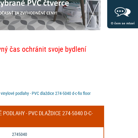
O čem se mluví
vný čas ochránit svoje bydlení
inylové podlahy - PVC dlaždice 274-5040 d-c-fix floor
 PODLAHY - PVC DLAŽDICE 274-5040 D-C-
2745040