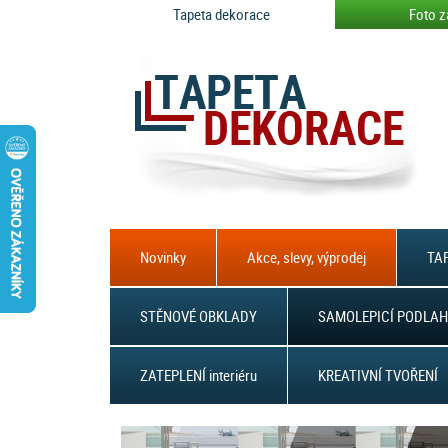
Tapeta dekorace
Foto z
Novinky
Akce, slevy, výprodej
TAP
STĚNOVÉ OBKLADY
SAMOLEPICÍ PODLAH
ZATEPLENÍ interiéru
KREATIVNÍ TVOŘENÍ