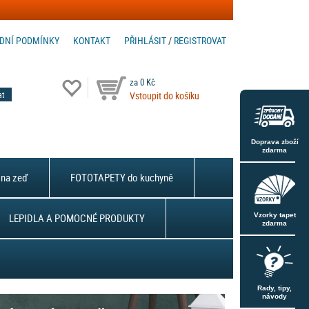
DNÍ PODMÍNKY
KONTAKT
PŘIHLÁSIT
/
REGISTROVAT
za 0 Kč
Vstoupit do košíku
Doprava zboží
zdarma
na zeď
FOTOTAPETY do kuchyně
LEPIDLA A POMOCNÉ PRODUKTY
Vzorky tapet
zdarma
Rady, tipy,
návody