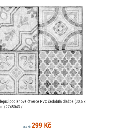
epicí podlahové čtverce PVC šedobílá dlažba (30,5 x
cm) 2745043 /…
299 Kč
350 Kč