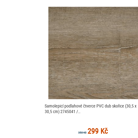
Samolepicí podlahové čtverce PVC dub skořice (30,5 x
30,5 cm) 2745041 /…
299 Kč
350 Kč