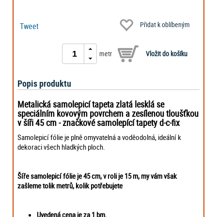
Přidat k oblíbeným
Tweet
metr
Popis produktu
Metalická samolepicí tapeta zlatá lesklá se
speciálním kovovým povrchem a zesílenou tloušťkou
v šíři 45 cm - značkové samolepící tapety d-c-fix
Samolepicí fólie je plně omyvatelná a voděodolná, ideální k
dekoraci všech hladkých ploch.
Šíře samolepicí fólie je 45 cm, v roli je 15 m, my vám však
zašleme tolik metrů, kolik potřebujete
Uvedená cena je za 1 bm.