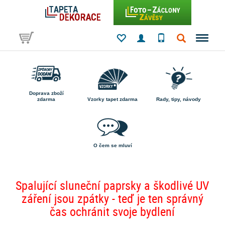
Doprava zboží
zdarma
Vzorky tapet zdarma
Rady, tipy, návody
O čem se mluví
Spalující sluneční paprsky a škodlivé UV
záření jsou zpátky - teď je ten správný
čas ochránit svoje bydlení