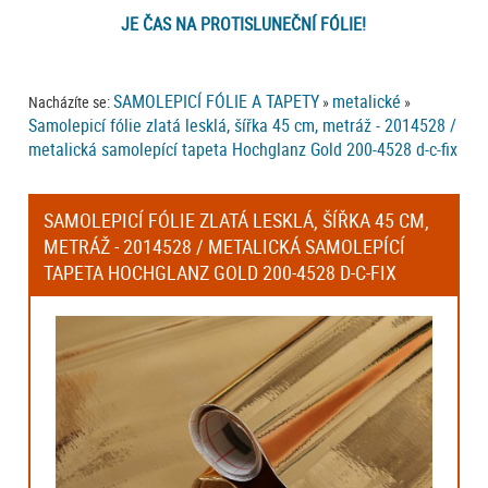
JE ČAS NA PROTISLUNEČNÍ FÓLIE!
SAMOLEPICÍ FÓLIE A TAPETY
metalické
Nacházíte se:
»
»
Samolepicí fólie zlatá lesklá, šířka 45 cm, metráž - 2014528 /
metalická samolepící tapeta Hochglanz Gold 200-4528 d-c-fix
SAMOLEPICÍ FÓLIE ZLATÁ LESKLÁ, ŠÍŘKA 45 CM,
METRÁŽ - 2014528 / METALICKÁ SAMOLEPÍCÍ
TAPETA HOCHGLANZ GOLD 200-4528 D-C-FIX