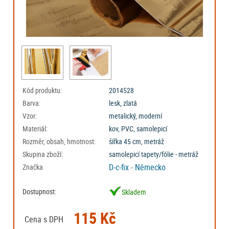
Kód produktu:
2014528
Barva:
lesk, zlatá
Vzor:
metalický, moderní
Materiál:
kov, PVC, samolepicí
Rozměr, obsah, hmotnost:
šířka 45 cm, metráž
Skupina zboží:
samolepicí tapety/fólie - metráž
D-c-fix - Německo
Značka
Dostupnost:
Skladem
115 Kč
Cena s DPH