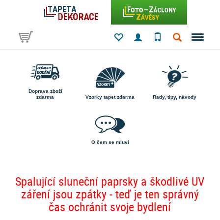
Doprava zboží
zdarma
Vzorky tapet zdarma
Rady, tipy, návody
O čem se mluví
Spalující sluneční paprsky a škodlivé UV
záření jsou zpátky - teď je ten správný
čas ochránit svoje bydlení