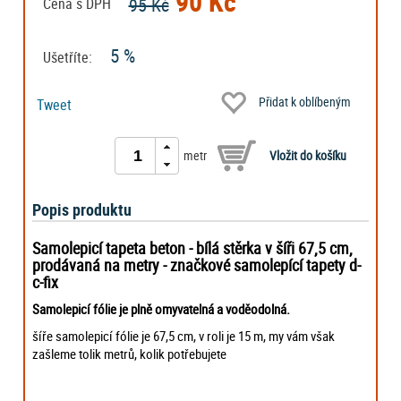
90 Kč
95 Kč
Cena s DPH
5 %
Ušetříte:
Přidat k oblíbeným
Tweet
metr
Popis produktu
Samolepicí tapeta
beton - bílá stěrka
v šíři 67,5 cm,
prodávaná na metry - značkové samolepící tapety d-
c-fix
Samolepicí fólie je plně omyvatelná a voděodolná.
šíře samolepicí fólie je 67,5 cm, v roli je 15 m, my vám však
zašleme tolik metrů, kolik potřebujete