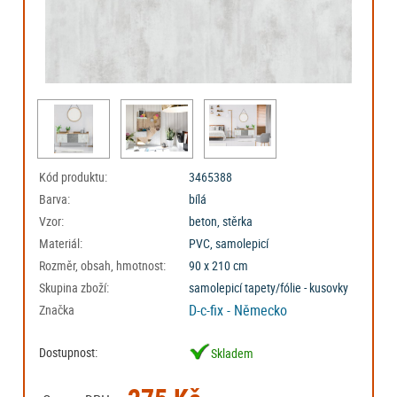
Kód produktu:
3465388
Barva:
bílá
Vzor:
beton, stěrka
Materiál:
PVC, samolepicí
Rozměr, obsah, hmotnost:
90 x 210 cm
Skupina zboží:
samolepicí tapety/fólie - kusovky
D-c-fix - Německo
Značka
Dostupnost:
Skladem