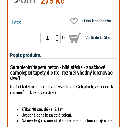
275 Kč
Cena s DPH
Přidat k oblíbeným
Tweet
ks
Popis produktu
Samolepicí tapeta beton - bílá stěrka - značkové
samolepící tapety d-c-fix - rozměr vhodný k renovaci
dveří
Ideální k dekoraci a renovaci všech hladkých ploch, vzhledem k
rozměrům i k renovaci dveří.
šířka: 90 cm,
délka: 2,1 m
Uvedená cena je za celé balení.
Na uvedený rozměr střiženo a baleno přímo od výrobce