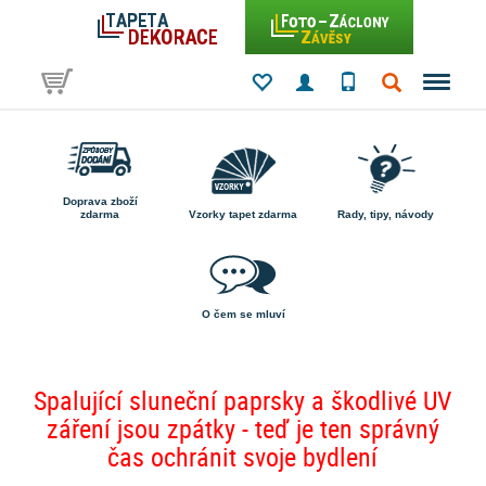
Doprava zboží
zdarma
Vzorky tapet zdarma
Rady, tipy, návody
O čem se mluví
Spalující sluneční paprsky a škodlivé UV
záření jsou zpátky - teď je ten správný
čas ochránit svoje bydlení