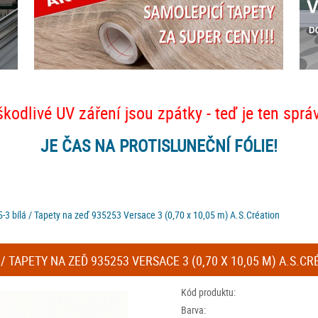
škodlivé UV záření jsou zpátky - teď je ten sprá
JE ČAS NA PROTISLUNEČNÍ FÓLIE!
-3 bílá / Tapety na zeď 935253 Versace 3 (0,70 x 10,05 m) A.S.Création
/ TAPETY NA ZEĎ 935253 VERSACE 3 (0,70 X 10,05 M) A.S.CR
Kód produktu:
Barva: