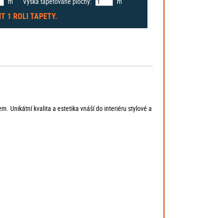
m
Výška tapetované plochy:
m
IT
1 ROLI
TAPETY.
 Unikátní kvalita a estetika vnáší do interiéru stylové a