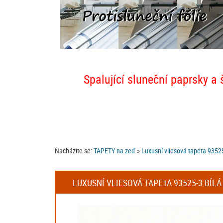
Spalující sluneční paprsky a 
Nacházíte se:
TAPETY na zeď
»
Luxusní vliesová tapeta 93525
LUXUSNÍ VLIESOVÁ TAPETA 93525-3 BÍLÁ 