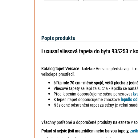
Popis produktu
Luxusní vliesová tapeta do bytu 935253 z kol
Katalog tapet Versace
- kolekce Versace představuje luxu
velkolepé prostředí.
šířka role 70 cm - méně spojů, větší plocha z jedné
Vliesové tapety se lepí za sucha - lepidlo se naná
Před lepením doporučujeme stěnu penetrovat
kv
K lepení tapet doporučujeme značkové
lepidlo o
Následné odstranění tapet za stěny je velmi snad
Všechny potřebné a doporučené produkty naleznete v souv
Pokud si nejste jisti materiálem nebo barvou tapety,
zašl