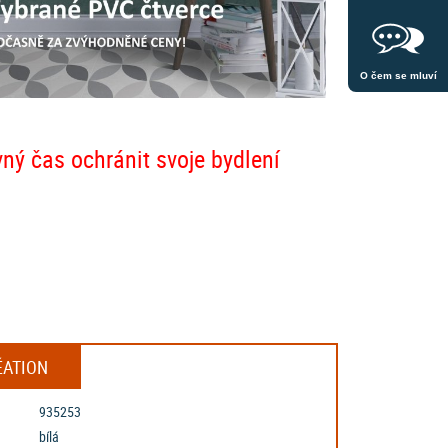
O čem se mluví
vný čas ochránit svoje bydlení
ÉATION
935253
bílá