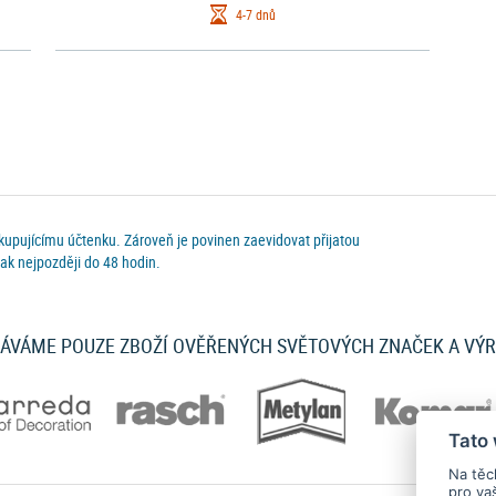
4-7 dnů
 kupujícímu účtenku. Zároveň je povinen zaevidovat přijatou
ak nejpozději do 48 hodin.
ÁVÁME POUZE ZBOŽÍ OVĚŘENÝCH SVĚTOVÝCH ZNAČEK A VÝ
Tato
Na těc
pro va