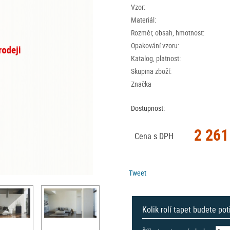
Vzor:
Materiál:
Rozměr, obsah, hmotnost:
Opakování vzoru:
Katalog, platnost:
Skupina zboží:
Značka
Dostupnost:
2 261
Cena s DPH
Tweet
Kolik rolí tapet budete po