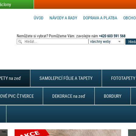
áclony
ÚVOD
NÁVODY A RADY
DOPRAVA A PLATBA
OBCHO
Nemůžete si vybrat? Pomůžeme Vám. zavolejte nám
+420 603 591 568
všechny weby
ETY na zeď
SAMOLEPICÍ FÓLIE A TAPETY
FOTOTAPETY 
OVÉ PVC ČTVERCE
DEKORACE na zeď
BORDURY