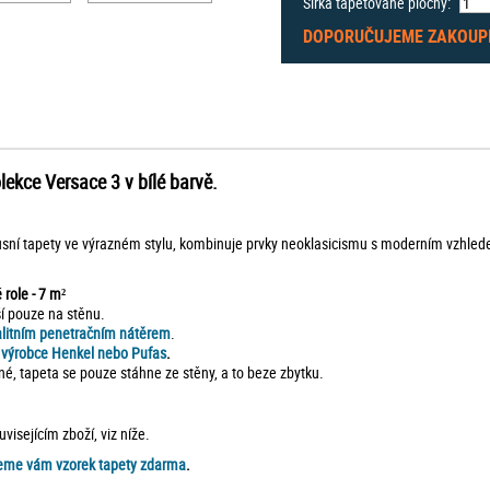
Šířka tapetované plochy:
DOPORUČUJEME ZAKOUP
ekce Versace 3 v bílé barvě.
sní tapety ve výrazném stylu, kombinuje prvky neoklasicismu s moderním vzhledem.
 role - 7 m²
ší pouze na stěnu.
alitním penetračním nátěrem
.
d výrobce Henkel nebo Pufas
.
né, tapeta se pouze stáhne ze stěny, a to beze zbytku.
isejícím zboží, viz níže.
eme vám vzorek tapety zdarma
.