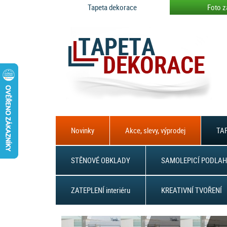
Tapeta dekorace
Foto z
Novinky
Akce, slevy, výprodej
TAP
STĚNOVÉ OBKLADY
SAMOLEPICÍ PODLAH
ZATEPLENÍ interiéru
KREATIVNÍ TVOŘENÍ