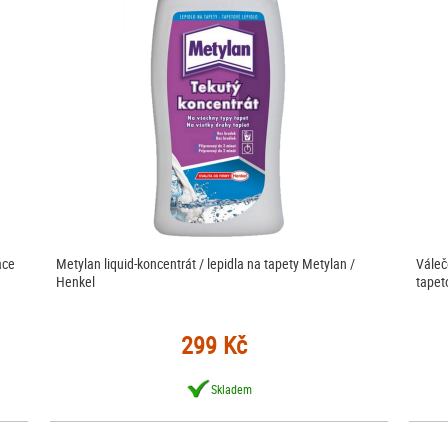
ace
Metylan liquid-koncentrát / lepidla na tapety Metylan /
Váleč
Henkel
tapet
299 Kč
Skladem