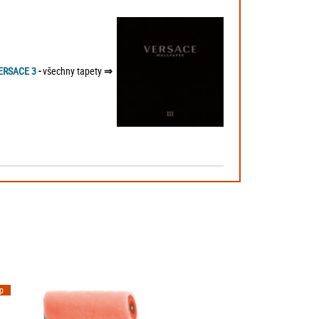
ERSACE 3
-
všechny tapety
⇒
ip