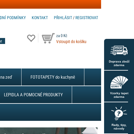
DNÍ PODMÍNKY
KONTAKT
PŘIHLÁSIT
/
REGISTROVAT
za 0 Kč
Vstoupit do košíku
Doprava zboží
zdarma
na zeď
FOTOTAPETY do kuchyně
LEPIDLA A POMOCNÉ PRODUKTY
Vzorky tapet
zdarma
Rady, tipy,
návody