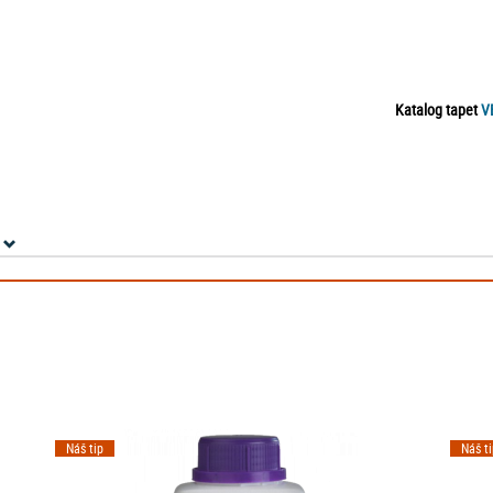
Katalog tapet
V
Náš tip
Náš t