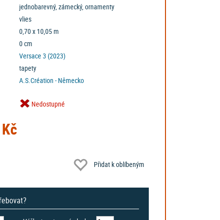
jednobarevný, zámecký, ornamenty
vlies
0,70 x 10,05 m
0 cm
Versace 3 (2023)
tapety
A.S.Création - Německo
Nedostupné
 Kč
Přidat k oblíbeným
třebovat?