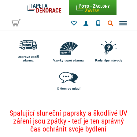
Doprava zboží
zdarma
Vzorky tapet zdarma
Rady, tipy, návody
O čem se mluví
Spalující sluneční paprsky a škodlivé UV
záření jsou zpátky - teď je ten správný
čas ochránit svoje bydlení