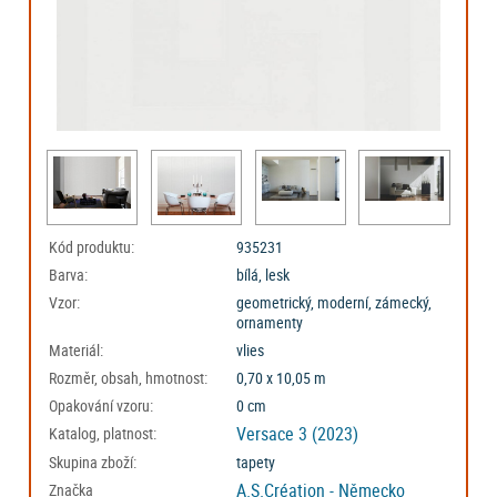
Kód produktu:
935231
Barva:
bílá, lesk
Vzor:
geometrický, moderní, zámecký,
ornamenty
Materiál:
vlies
Rozměr, obsah, hmotnost:
0,70 x 10,05 m
Opakování vzoru:
0 cm
Versace 3 (2023)
Katalog, platnost:
Skupina zboží:
tapety
A.S.Création - Německo
Značka