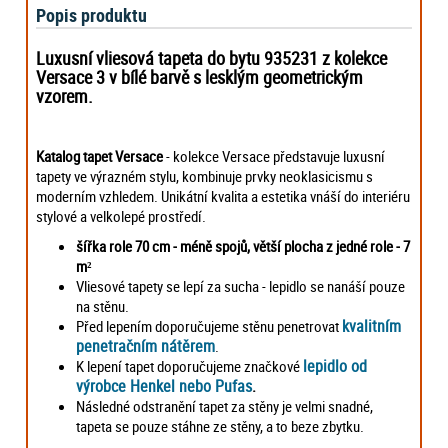
Popis produktu
Luxusní vliesová tapeta do bytu 935231 z kolekce
Versace 3 v bílé barvě s lesklým geometrickým
vzorem.
Katalog tapet Versace
- kolekce Versace představuje luxusní
tapety ve výrazném stylu, kombinuje prvky neoklasicismu s
moderním vzhledem. Unikátní kvalita a estetika vnáší do interiéru
stylové a velkolepé prostředí.
šířka role 70 cm - méně spojů, větší plocha z jedné role - 7
m²
Vliesové tapety se lepí za sucha - lepidlo se nanáší pouze
na stěnu.
kvalitním
Před lepením doporučujeme stěnu penetrovat
penetračním nátěrem
.
lepidlo od
K lepení tapet doporučujeme značkové
výrobce Henkel nebo Pufas
.
Následné odstranění tapet za stěny je velmi snadné,
tapeta se pouze stáhne ze stěny, a to beze zbytku.