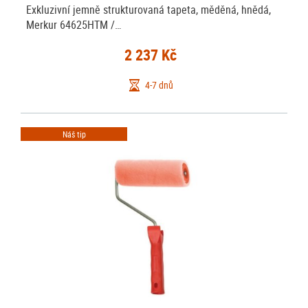
Exkluzivní jemně strukturovaná tapeta, měděná, hnědá,
Merkur 64625HTM /…
2 237 Kč
4-7 dnů
Náš tip