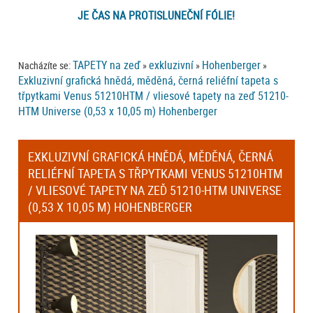
JE ČAS NA PROTISLUNEČNÍ FÓLIE!
TAPETY na zeď
exkluzivní
Hohenberger
Nacházíte se:
»
»
»
Exkluzivní grafická hnědá, měděná, černá reliéfní tapeta s
třpytkami Venus 51210HTM / vliesové tapety na zeď 51210-
HTM Universe (0,53 x 10,05 m) Hohenberger
EXKLUZIVNÍ GRAFICKÁ HNĚDÁ, MĚDĚNÁ, ČERNÁ
RELIÉFNÍ TAPETA S TŘPYTKAMI VENUS 51210HTM
/ VLIESOVÉ TAPETY NA ZEĎ 51210-HTM UNIVERSE
(0,53 X 10,05 M) HOHENBERGER