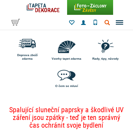
Doprava zboží
zdarma
Vzorky tapet zdarma
Rady, tipy, návody
O čem se mluví
Spalující sluneční paprsky a škodlivé UV
záření jsou zpátky - teď je ten správný
čas ochránit svoje bydlení