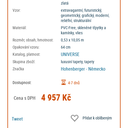
zlatá
Vzor:
extravagantní, futuristický,
geometrický, grafický, moderní,
reliéfní, strukturální
Materiál:
PVC-Free, skleněné třpytky a
kamínky, vlies
Rozměr, obsah, hmotnost:
0,53 x 10,05 m
Opakování vzoru:
64 cm
UNIVERSE
Katalog, platnost:
Skupina zboží:
luxusní tapety, tapety
Hohenberger - Německo
Značka
Dostupnost:
4-7 dnů
4 957 Kč
Cena s DPH
Přidat k oblíbeným
Tweet