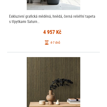
Exkluzivní grafická měděná, hnědá, černá reliéfní tapeta
s třpytkami Saturn…
4 957 Kč
4-7 dnů