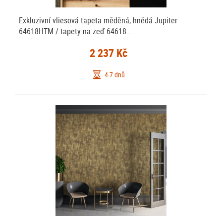
Exkluzivní vliesová tapeta měděná, hnědá Jupiter
64618HTM / tapety na zeď 64618…
2 237 Kč
4-7 dnů