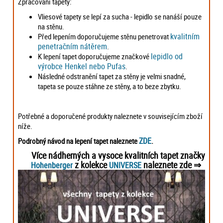
Zpracování tapety:
Vliesové tapety se lepí za sucha - lepidlo se nanáší pouze
na stěnu.
kvalitním
Před lepením doporučujeme stěnu penetrovat
penetračním nátěrem
.
lepidlo od
K lepení tapet doporučujeme značkové
výrobce Henkel nebo Pufas
.
Následné odstranění tapet za stěny je velmi snadné,
tapeta se pouze stáhne ze stěny, a to beze zbytku.
Potřebné a doporučené produkty naleznete v souvisejícím zboží
níže.
ZDE
Podrobný návod na lepení tapet naleznete
.
Více nádherných a vysoce kvalitních tapet značky
z kolekce
naleznete zde ⇒
Hohenberger
UNIVERSE