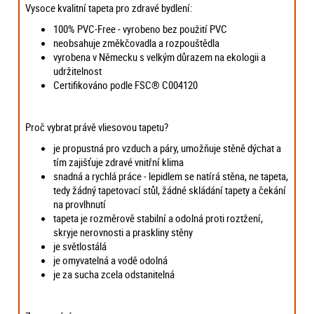
Vysoce kvalitní tapeta pro zdravé bydlení:
100% PVC-Free - vyrobeno bez použití PVC
neobsahuje změkčovadla a rozpouštědla
vyrobena v Německu s velkým důrazem na ekologii a
udržitelnost
Certifikováno podle FSC® C004120
Proč vybrat právě vliesovou tapetu?
je propustná pro vzduch a páry, umožňuje stěně dýchat a
tím zajišťuje zdravé vnitřní klima
snadná a rychlá práce - lepidlem se natírá stěna, ne tapeta,
tedy žádný tapetovací stůl, žádné skládání tapety a čekání
na provlhnutí
tapeta je rozměrově stabilní a odolná proti roztžení,
skryje nerovnosti a praskliny stěny
je světlostálá
je omyvatelná a vodě odolná
je za sucha zcela odstanitelná