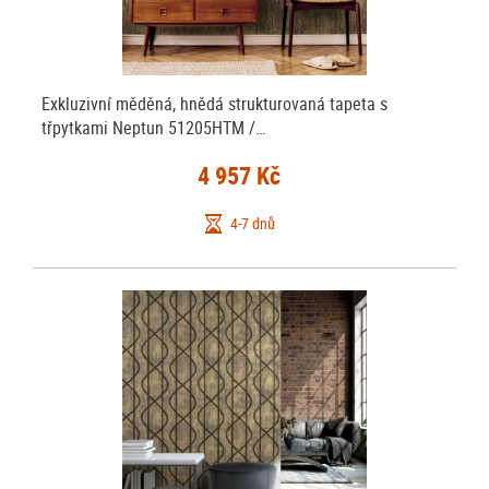
Exkluzivní měděná, hnědá strukturovaná tapeta s
třpytkami Neptun 51205HTM /…
4 957 Kč
4-7 dnů