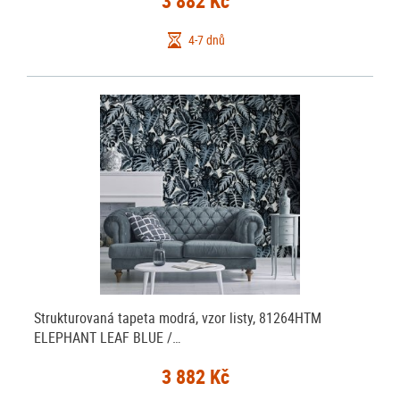
3 882 Kč
4-7 dnů
Strukturovaná tapeta modrá, vzor listy, 81264HTM
ELEPHANT LEAF BLUE /…
3 882 Kč