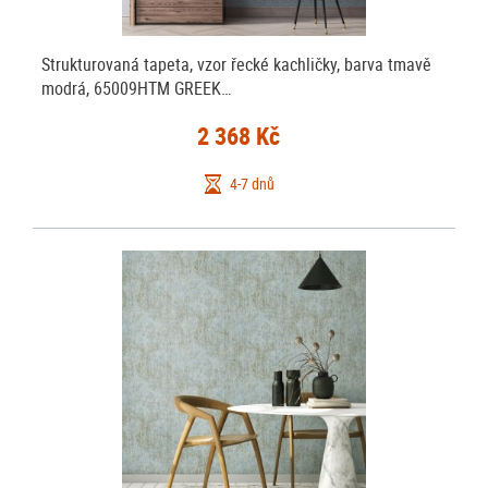
Strukturovaná tapeta, vzor řecké kachličky, barva tmavě
modrá, 65009HTM GREEK…
2 368 Kč
4-7 dnů