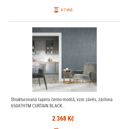
4-7 dnů
Strukturovaná tapeta černo-modrá, vzor závěs, záclona
65047HTM CURTAIN BLACK…
2 368 Kč