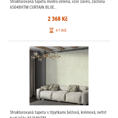
Strukturovaná tapeta modro-zelená, vzor závěs, záclona
65048HTM CURTAIN BLUE…
2 368 Kč
4-7 dnů
Strukturovaná tapeta s třpytkami béžová, krémová, nefrit