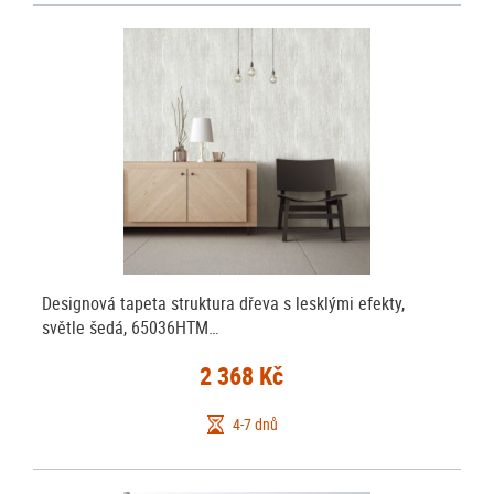
Designová tapeta struktura dřeva s lesklými efekty,
světle šedá, 65036HTM…
2 368 Kč
4-7 dnů