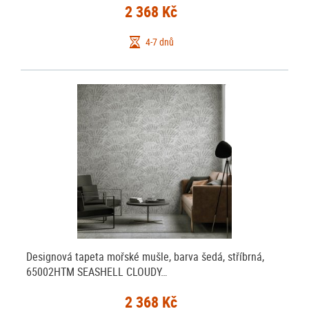
2 368 Kč
4-7 dnů
Designová tapeta mořské mušle, barva šedá, stříbrná,
65002HTM SEASHELL CLOUDY…
2 368 Kč