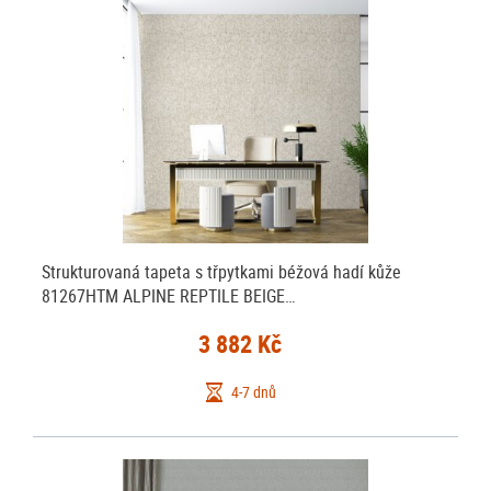
Strukturovaná tapeta s třpytkami béžová hadí kůže
81267HTM ALPINE REPTILE BEIGE…
3 882 Kč
4-7 dnů