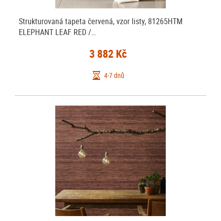
Strukturovaná tapeta červená, vzor listy, 81265HTM
ELEPHANT LEAF RED /…
3 882 Kč
4-7 dnů