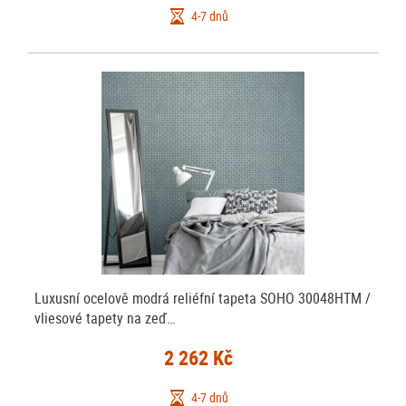
4-7 dnů
Luxusní ocelově modrá reliéfní tapeta SOHO 30048HTM /
vliesové tapety na zeď…
2 262 Kč
4-7 dnů