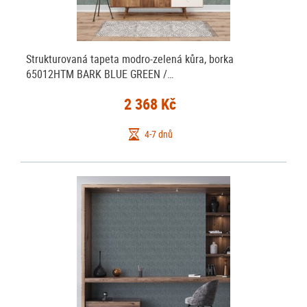
Strukturovaná tapeta modro-zelená kůra, borka
65012HTM BARK BLUE GREEN /…
2 368 Kč
4-7 dnů