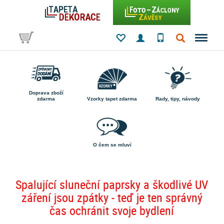
Doprava zboží
zdarma
Vzorky tapet zdarma
Rady, tipy, návody
O čem se mluví
Spalující sluneční paprsky a škodlivé UV
záření jsou zpátky - teď je ten správný
čas ochránit svoje bydlení