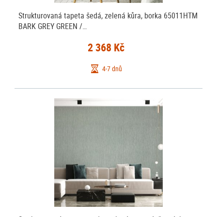
Strukturovaná tapeta šedá, zelená kůra, borka 65011HTM
BARK GREY GREEN /…
2 368 Kč
4-7 dnů