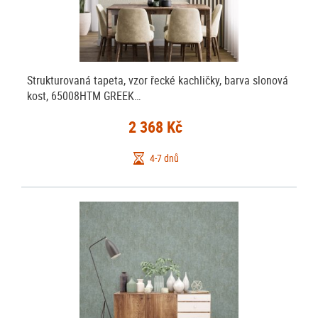
Strukturovaná tapeta, vzor řecké kachličky, barva slonová
kost, 65008HTM GREEK…
2 368 Kč
4-7 dnů