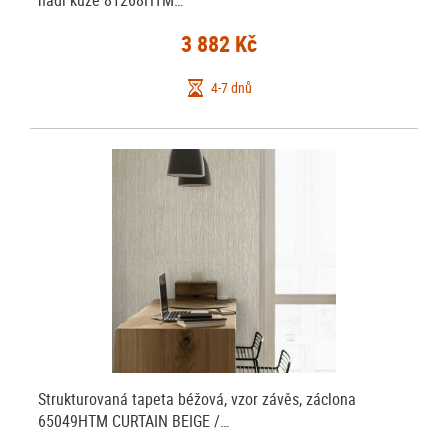
hadí kůže 81268HTM…
3 882 Kč
4-7 dnů
Strukturovaná tapeta béžová, vzor závěs, záclona
65049HTM CURTAIN BEIGE /…