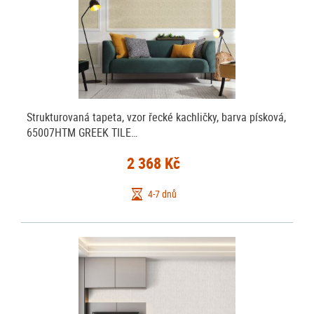
Strukturovaná tapeta, vzor řecké kachličky, barva písková,
65007HTM GREEK TILE…
2 368 Kč
4-7 dnů