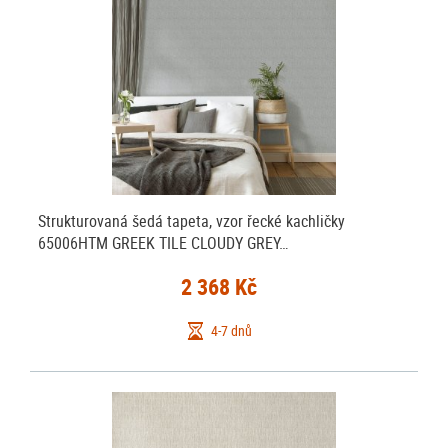
Strukturovaná šedá tapeta, vzor řecké kachličky
65006HTM GREEK TILE CLOUDY GREY…
2 368 Kč
4-7 dnů