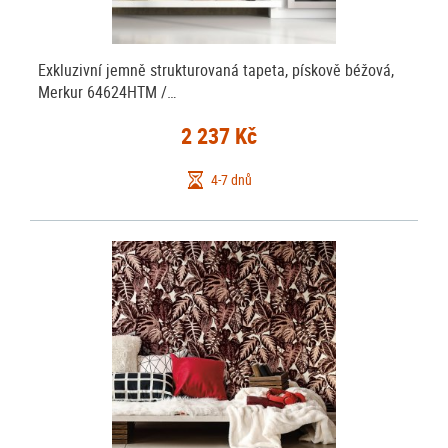
Exkluzivní jemně strukturovaná tapeta, pískově béžová,
Merkur 64624HTM /…
2 237 Kč
4-7 dnů