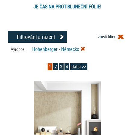
JE ČAS NA PROTISLUNEČNÍ FÓLIE!
Filtrování a řazení
zrušit filtry
Hohenberger - Německo
Výrobce:
1
2
3
4
další >>