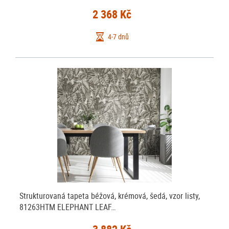
2 368 Kč
4-7 dnů
Strukturovaná tapeta béžová, krémová, šedá, vzor listy,
81263HTM ELEPHANT LEAF…