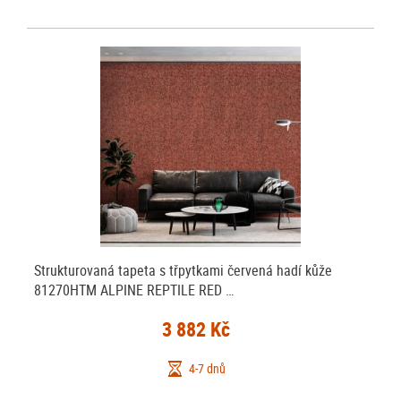
Strukturovaná tapeta s třpytkami červená hadí kůže
81270HTM ALPINE REPTILE RED …
3 882 Kč
4-7 dnů