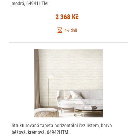
modrá, 64941HTM…
2 368 Kč
4-7 dnů
Strukturovaná tapeta horizontální řez listem, barva
béžová, krémová, 64942HTM…