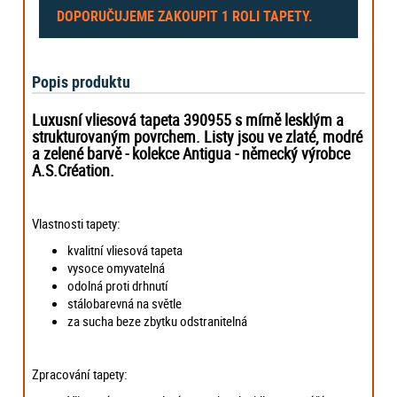
DOPORUČUJEME ZAKOUPIT
1 ROLI
TAPETY.
Popis produktu
Luxusní vliesová tapeta 390955 s mírně lesklým a
strukturovaným povrchem. Listy jsou ve zlaté, modré
a zelené barvě - kolekce Antigua -
německý výrobce
A.S.Création.
Vlastnosti tapety:
kvalitní vliesová tapeta
vysoce omyvatelná
odolná proti drhnutí
stálobarevná na světle
za sucha beze zbytku odstranitelná
Zpracování tapety: