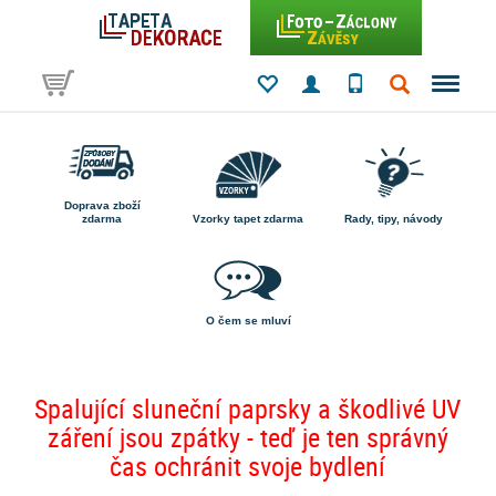
Doprava zboží
zdarma
Vzorky tapet zdarma
Rady, tipy, návody
O čem se mluví
Spalující sluneční paprsky a škodlivé UV
záření jsou zpátky - teď je ten správný
čas ochránit svoje bydlení