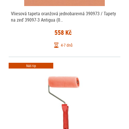
Vliesová tapeta oranžová jednobarevná 390973 / Tapety
na zeď 39097-3 Antigua (0…
558 Kč
4-7 dnů
Náš tip