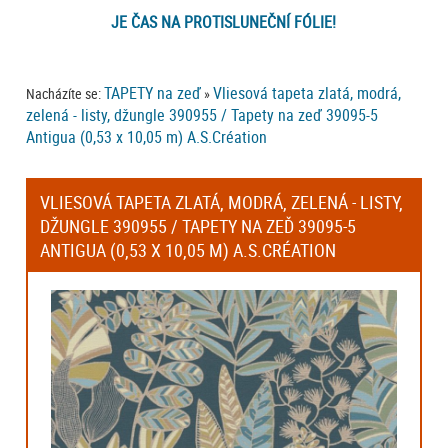
JE ČAS NA PROTISLUNEČNÍ FÓLIE!
TAPETY na zeď
Vliesová tapeta zlatá, modrá,
Nacházíte se:
»
zelená - listy, džungle 390955 / Tapety na zeď 39095-5
Antigua (0,53 x 10,05 m) A.S.Création
VLIESOVÁ TAPETA ZLATÁ, MODRÁ, ZELENÁ - LISTY,
DŽUNGLE 390955 / TAPETY NA ZEĎ 39095-5
ANTIGUA (0,53 X 10,05 M) A.S.CRÉATION