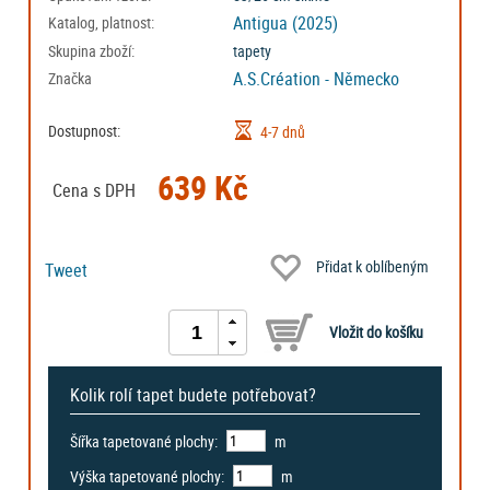
Antigua (2025)
Katalog, platnost:
Skupina zboží:
tapety
A.S.Création - Německo
Značka
Dostupnost:
4-7 dnů
639 Kč
Cena s DPH
Přidat k oblíbeným
Tweet
Kolik rolí tapet budete potřebovat?
Šířka tapetované plochy:
m
Výška tapetované plochy:
m