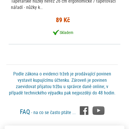
Tapetářské nůžky nerez 26 cm ergonomické / tapetovací
nářadí - nůžky k…
89 Kč
Skladem
Podle zákona o evidenci tržeb je prodávající povinen
vystavit kupujícímu účtenku. Zároveň je povinen
zaevidovat přijatou tržbu u správce daně online; v
případě technického výpadku pak nejpozději do 48 hodin.
FAQ
- na co se často ptáte ...