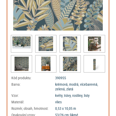
Kód produktu:
390955
Barva:
krémová, modrá, vícebarevná,
zelená, zlatá
Vzor:
květy, trávy, rostliny, listy
Materiál:
vlies
Rozměr, obsah, hmotnost:
0,53 x 10,05 m
Opakování vzoru:
53/26 cm šikmé