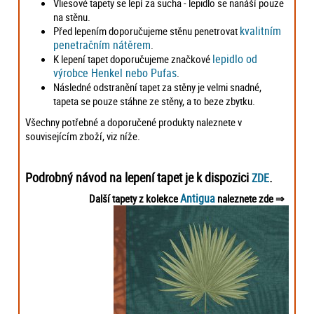
Vliesové tapety se lepí za sucha - lepidlo se nanáší pouze
na stěnu.
kvalitním
Před lepením doporučujeme stěnu penetrovat
penetračním nátěrem
.
lepidlo od
K lepení tapet doporučujeme značkové
výrobce Henkel nebo Pufas
.
Následné odstranění tapet za stěny je velmi snadné,
tapeta se pouze stáhne ze stěny, a to beze zbytku.
Všechny potřebné a doporučené produkty naleznete v
souvisejícím zboží, viz níže.
Podrobný návod na lepení tapet je k dispozici
.
ZDE
Antigua
Další tapety z kolekce
naleznete zde ⇒