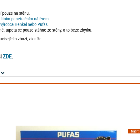
ší pouze na stěnu.
alitním penetračním nátěrem
.
d výrobce Henkel nebo Pufas
.
né, tapeta se pouze stáhne ze stěny, a to beze zbytku.
isejícím zboží, viz níže.
ci
ZDE
.
Náš t