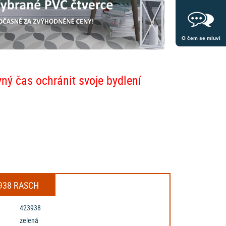
O čem se mluví
vný čas ochránit svoje bydlení
3938 RASCH
423938
zelená