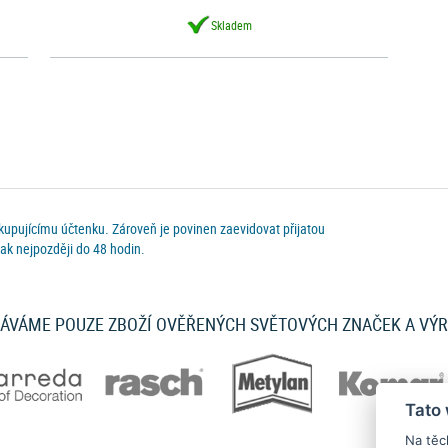
Skladem
 kupujícímu účtenku. Zároveň je povinen zaevidovat přijatou
ak nejpozději do 48 hodin.
ÁVÁME POUZE ZBOŽÍ OVĚŘENÝCH SVĚTOVÝCH ZNAČEK A VÝ
Tato
Na těc