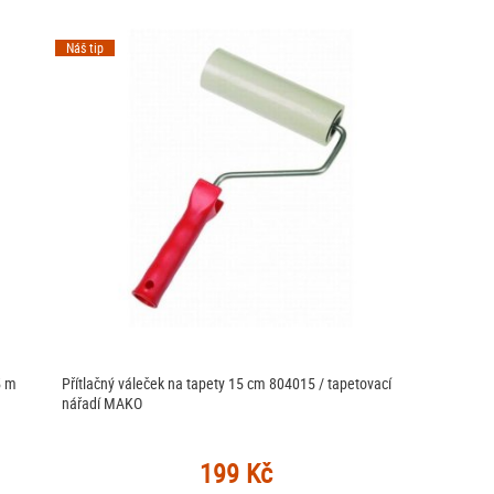
Náš tip
5 m
Přítlačný váleček na tapety 15 cm 804015 / tapetovací
nářadí MAKO
199 Kč