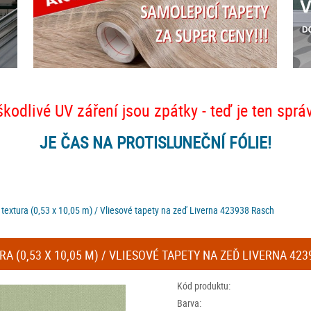
škodlivé UV záření jsou zpátky - teď je ten sprá
JE ČAS NA PROTISLUNEČNÍ FÓLIE!
 textura (0,53 x 10,05 m) / Vliesové tapety na zeď Liverna 423938 Rasch
A (0,53 X 10,05 M) / VLIESOVÉ TAPETY NA ZEĎ LIVERNA 42
Kód produktu:
Barva: