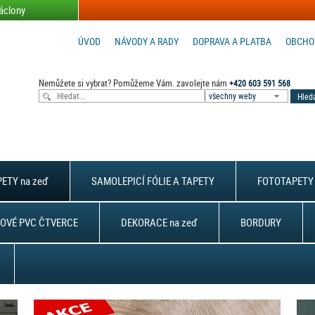
áclony
ÚVOD
NÁVODY A RADY
DOPRAVA A PLATBA
OBCHO
Nemůžete si vybrat? Pomůžeme Vám. zavolejte nám
+420 603 591 568
všechny weby
ETY na zeď
SAMOLEPICÍ FÓLIE A TAPETY
FOTOTAPETY 
OVÉ PVC ČTVERCE
DEKORACE na zeď
BORDURY