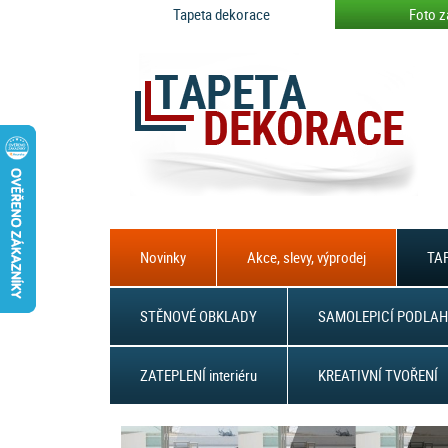
Tapeta dekorace
Foto z
Novinky
Akce, slevy, výprodej
TAP
STĚNOVÉ OBKLADY
SAMOLEPICÍ PODLAH
ZATEPLENÍ interiéru
KREATIVNÍ TVOŘENÍ