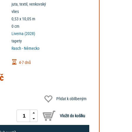
juta, textil, venkovský
vlies
0,53 x 10,05 m
0 cm
Liverna (2028)
tapety
Rasch - Německo
4-7 dnů
č
Přidat k oblíbeným