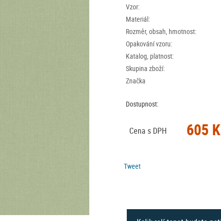
Vzor:
Materiál:
Rozměr, obsah, hmotnost:
Opakování vzoru:
Katalog, platnost:
Skupina zboží:
Značka
Dostupnost:
605 K
Cena s DPH
Tweet