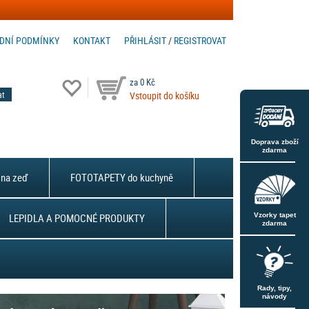
DNÍ PODMÍNKY
KONTAKT
PŘIHLÁSIT
/
REGISTROVAT
za 0 Kč
Vstoupit do košíku
Doprava zboží
zdarma
na zeď
FOTOTAPETY do kuchyně
LEPIDLA A POMOCNÉ PRODUKTY
Vzorky tapet
zdarma
Rady, tipy,
návody