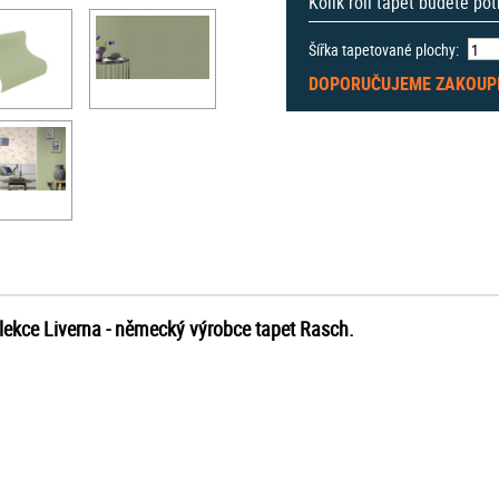
Kolik rolí tapet budete po
Šířka tapetované plochy:
DOPORUČUJEME ZAKOUP
olekce Liverna - německý výrobce tapet Rasch.