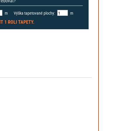
třebovat?
m
Výška tapetované plochy:
m
IT
1 ROLI
TAPETY.