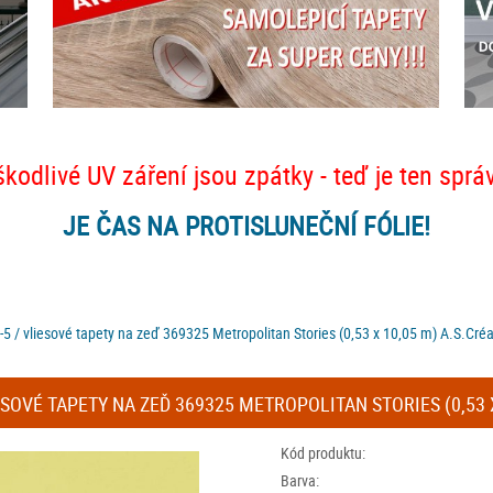
škodlivé UV záření jsou zpátky - teď je ten sprá
JE ČAS NA PROTISLUNEČNÍ FÓLIE!
5 / vliesové tapety na zeď 369325 Metropolitan Stories (0,53 x 10,05 m) A.S.Créa
ESOVÉ TAPETY NA ZEĎ 369325 METROPOLITAN STORIES (0,53 
Kód produktu:
Barva: