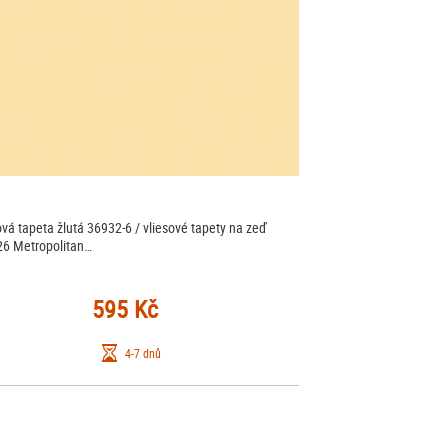
ová tapeta žlutá 36932-6 / vliesové tapety na zeď
6 Metropolitan…
595 Kč
4-7 dnů