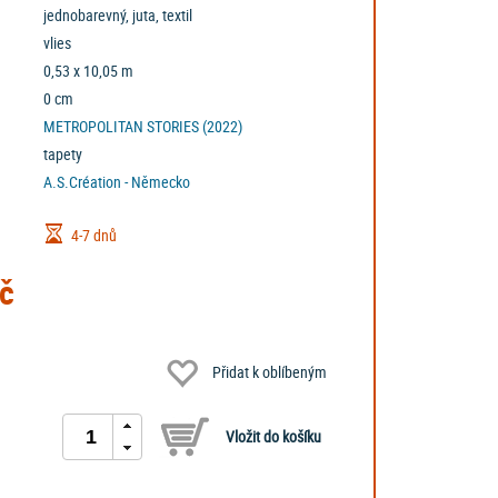
jednobarevný, juta, textil
vlies
0,53 x 10,05 m
0 cm
METROPOLITAN STORIES (2022)
tapety
A.S.Création - Německo
4-7 dnů
č
Přidat k oblíbeným