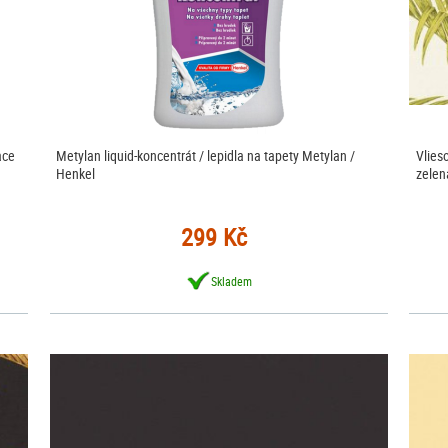
ace
Metylan liquid-koncentrát / lepidla na tapety Metylan /
Vlies
Henkel
zelen
299 Kč
Skladem