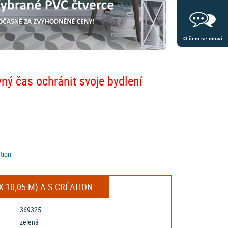
O čem se mluví
vný čas ochránit svoje bydlení
tion
X 10,05 M) A.S.CRÉATION
369325
zelená