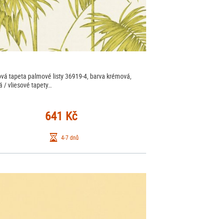
ová tapeta palmové listy 36919-4, barva krémová,
á / vliesové tapety…
641 Kč
4-7 dnů