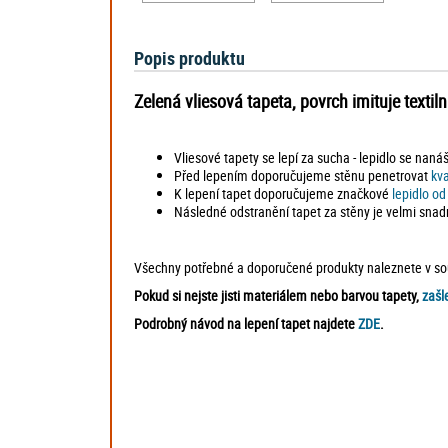
Popis produktu
Zelená vliesová tapeta, povrch imituje texti
Vliesové tapety se lepí za sucha - lepidlo se naná
Před lepením doporučujeme stěnu penetrovat
kv
K lepení tapet doporučujeme značkové
lepidlo o
Následné odstranění tapet za stěny je velmi snad
Všechny potřebné a doporučené produkty naleznete v souv
Pokud si nejste jisti materiálem nebo barvou tapety,
zašl
Podrobný návod na lepení tapet najdete
ZDE
.