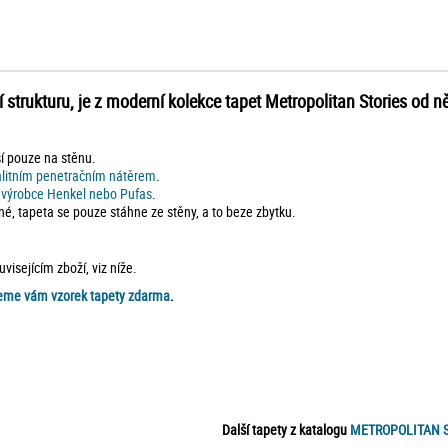
lní strukturu, je z moderní kolekce tapet Metropolitan Stories od
ší pouze na stěnu.
alitním penetračním nátěrem
.
d výrobce Henkel nebo Pufas
.
né, tapeta se pouze stáhne ze stěny, a to beze zbytku.
isejícím zboží, viz níže.
eme vám vzorek tapety zdarma
.
Další tapety z katalogu
METROPOLITAN S