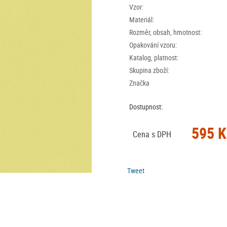
Vzor:
Materiál:
Rozměr, obsah, hmotnost:
Opakování vzoru:
Katalog, platnost:
Skupina zboží:
Značka
Dostupnost:
595 K
Cena s DPH
Tweet