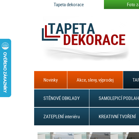
Tapeta dekorace
Foto z
Novinky
Akce, slevy, výprodej
TAP
STĚNOVÉ OBKLADY
SAMOLEPICÍ PODLAH
ZATEPLENÍ interiéru
KREATIVNÍ TVOŘENÍ