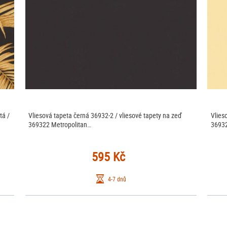
tá /
Vliesová tapeta černá 36932-2 / vliesové tapety na zeď
Vlies
369322 Metropolitan…
36932
595 Kč
4-7 dnů