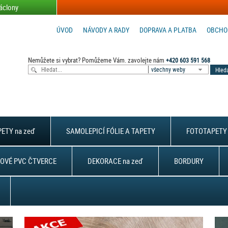
áclony
ÚVOD
NÁVODY A RADY
DOPRAVA A PLATBA
OBCHO
Nemůžete si vybrat? Pomůžeme Vám. zavolejte nám
+420 603 591 568
všechny weby
ETY na zeď
SAMOLEPICÍ FÓLIE A TAPETY
FOTOTAPETY 
OVÉ PVC ČTVERCE
DEKORACE na zeď
BORDURY