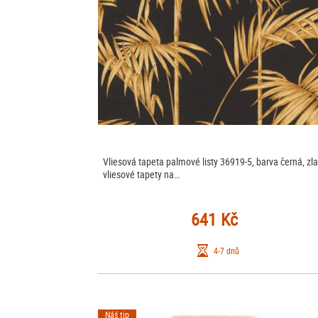
Vliesová tapeta palmové listy 36919-5, barva černá, zla
vliesové tapety na…
641 Kč
4-7 dnů
Náš tip