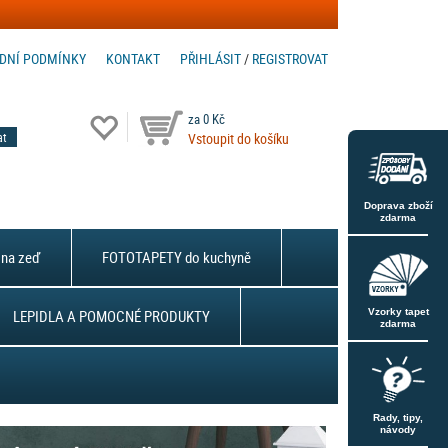
DNÍ PODMÍNKY
KONTAKT
PŘIHLÁSIT
/
REGISTROVAT
za 0 Kč
Vstoupit do košíku
Doprava zboží
zdarma
na zeď
FOTOTAPETY do kuchyně
LEPIDLA A POMOCNÉ PRODUKTY
Vzorky tapet
zdarma
Rady, tipy,
návody