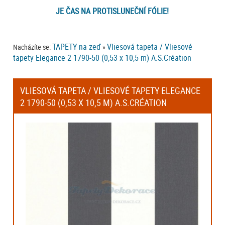
JE ČAS NA PROTISLUNEČNÍ FÓLIE!
TAPETY na zeď
Vliesová tapeta / Vliesové
Nacházíte se:
»
tapety Elegance 2 1790-50 (0,53 x 10,5 m) A.S.Création
VLIESOVÁ TAPETA / VLIESOVÉ TAPETY ELEGANCE
2 1790-50 (0,53 X 10,5 M) A.S.CRÉATION