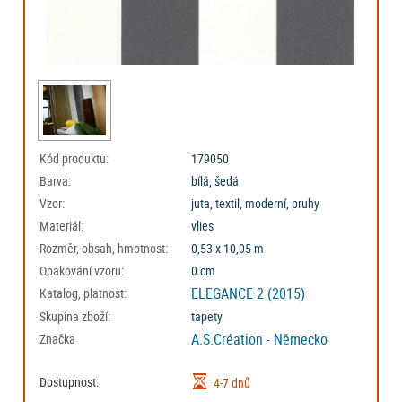
Kód produktu:
179050
Barva:
bílá, šedá
Vzor:
juta, textil, moderní, pruhy
Materiál:
vlies
Rozměr, obsah, hmotnost:
0,53 x 10,05 m
Opakování vzoru:
0 cm
ELEGANCE 2 (2015)
Katalog, platnost:
Skupina zboží:
tapety
A.S.Création - Německo
Značka
Dostupnost:
4-7 dnů