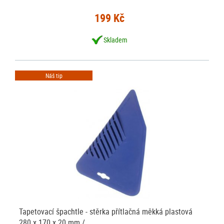
199 Kč
Skladem
Náš tip
Tapetovací špachtle - stěrka přítlačná měkká plastová
280 x 170 x 20 mm /…