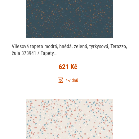
Vliesová tapeta modrá, hnědá, zelená, tyrkysová, Terazzo,
žula 373941 / Tapety…
621 Kč
4-7 dnů