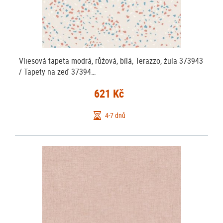
Vliesová tapeta modrá, růžová, bílá, Terazzo, žula 373943
/ Tapety na zeď 37394…
621 Kč
4-7 dnů