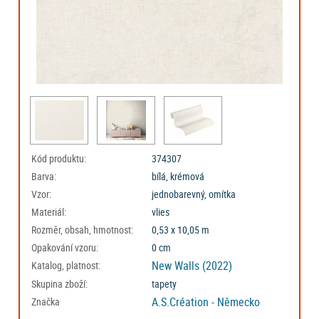
Kód produktu:
374307
Barva:
bílá, krémová
Vzor:
jednobarevný, omítka
Materiál:
vlies
Rozměr, obsah, hmotnost:
0,53 x 10,05 m
Opakování vzoru:
0 cm
New Walls (2022)
Katalog, platnost:
Skupina zboží:
tapety
A.S.Création - Německo
Značka