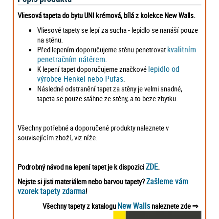
Vliesová tapeta do bytu UNI krémová, bílá z kolekce New Walls.
Vliesové tapety se lepí za sucha - lepidlo se nanáší pouze
na stěnu.
kvalitním
Před lepením doporučujeme stěnu penetrovat
penetračním nátěrem
.
lepidlo od
K lepení tapet doporučujeme značkové
výrobce Henkel nebo Pufas
.
Následné odstranění tapet za stěny je velmi snadné,
tapeta se pouze stáhne ze stěny, a to beze zbytku.
Všechny potřebné a doporučené produkty naleznete v
souvisejícím zboží, viz níže.
ZDE
Podrobný návod na lepení tapet je k dispozici
.
Zašleme vám
Nejste si jisti materiálem nebo barvou tapety?
vzorek tapety zdarma
!
New Walls
Všechny tapety z katalogu
naleznete zde
⇒