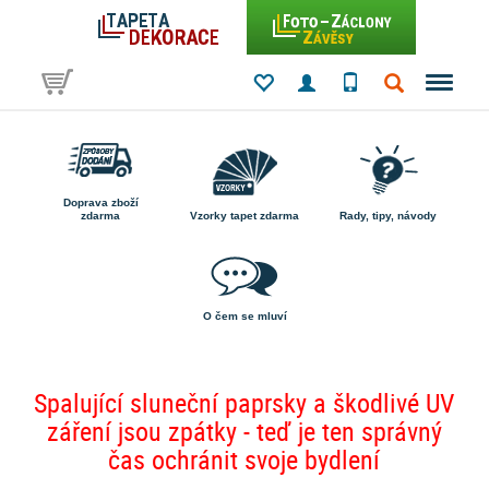
Doprava zboží
zdarma
Vzorky tapet zdarma
Rady, tipy, návody
O čem se mluví
Spalující sluneční paprsky a škodlivé UV
záření jsou zpátky - teď je ten správný
čas ochránit svoje bydlení