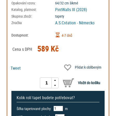
Opakování vzoru:
64/32 cm šikmé
PintWalls III (2028)
Katalog, platnost:
Skupina zboží:
tapety
A.S.Création - Německo
Značka
Dostupnost:
4-7 dnů
589 Kč
Cena s DPH
Přidat k oblíbeným
Tweet
Kolik rolí tapet budete potřebovat?
Šířka tapetované plochy:
m