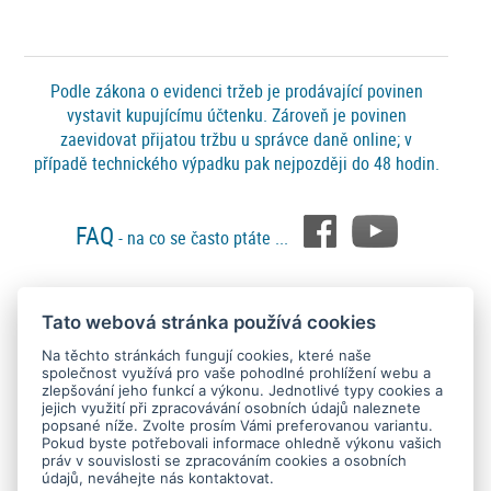
Podle zákona o evidenci tržeb je prodávající povinen
vystavit kupujícímu účtenku. Zároveň je povinen
zaevidovat přijatou tržbu u správce daně online; v
případě technického výpadku pak nejpozději do 48 hodin.
FAQ
- na co se často ptáte ...
Tato webová stránka používá cookies
Platební metody
Na těchto stránkách fungují cookies, které naše
společnost využívá pro vaše pohodlné prohlížení webu a
zlepšování jeho funkcí a výkonu. Jednotlivé typy cookies a
jejich využití při zpracovávání osobních údajů naleznete
popsané níže. Zvolte prosím Vámi preferovanou variantu.
Pokud byste potřebovali informace ohledně výkonu vašich
práv v souvislosti se zpracováním cookies a osobních
údajů, neváhejte nás kontaktovat.
Copyright © 2015 - 2026
SEO kvalitně
. All rights reserved.