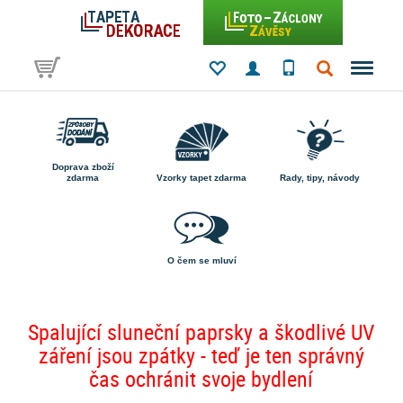
Doprava zboží
zdarma
Vzorky tapet zdarma
Rady, tipy, návody
O čem se mluví
Spalující sluneční paprsky a škodlivé UV
záření jsou zpátky - teď je ten správný
čas ochránit svoje bydlení