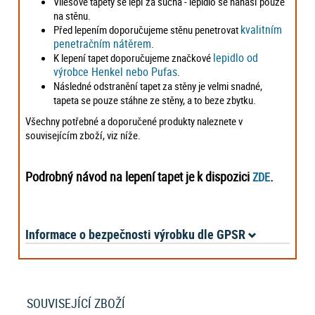
Vliesové tapety se lepí za sucha - lepidlo se nanáší pouze
na stěnu.
kvalitním
Před lepením doporučujeme stěnu penetrovat
penetračním nátěrem
.
lepidlo od
K lepení tapet doporučujeme značkové
výrobce Henkel nebo Pufas
.
Následné odstranění tapet za stěny je velmi snadné,
tapeta se pouze stáhne ze stěny, a to beze zbytku.
Všechny potřebné a doporučené produkty naleznete v
souvisejícím zboží, viz níže.
Podrobný návod na lepení tapet je k dispozici
.
ZDE
Informace o bezpečnosti výrobku dle GPSR
SOUVISEJÍCÍ ZBOŽÍ