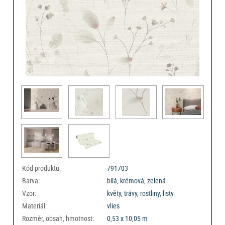
Kód produktu:
791703
Barva:
bílá, krémová, zelená
Vzor:
květy, trávy, rostliny, listy
Materiál:
vlies
Rozměr, obsah, hmotnost:
0,53 x 10,05 m