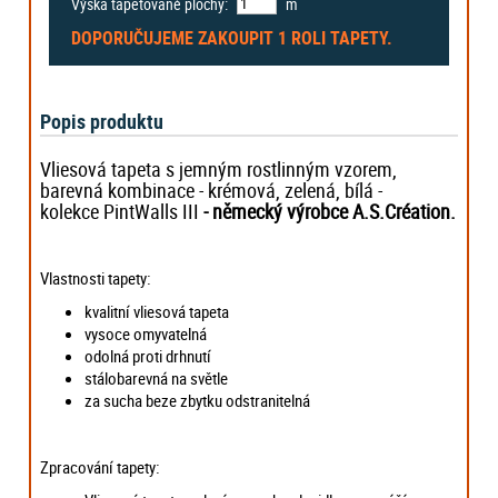
Výška tapetované plochy:
m
DOPORUČUJEME ZAKOUPIT
1 ROLI
TAPETY.
Popis produktu
Vliesová tapeta s jemným rostlinným vzorem,
barevná kombinace - krémová, zelená, bílá -
kolekce PintWalls III
-
německý výrobce
A.S.Création.
Vlastnosti tapety:
kvalitní vliesová tapeta
vysoce omyvatelná
odolná proti drhnutí
stálobarevná na světle
za sucha beze zbytku odstranitelná
Zpracování tapety: