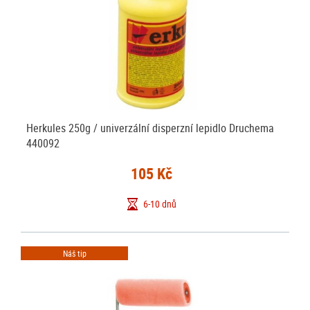
Herkules 250g / univerzální disperzní lepidlo Druchema
440092
105 Kč
6-10 dnů
Náš tip