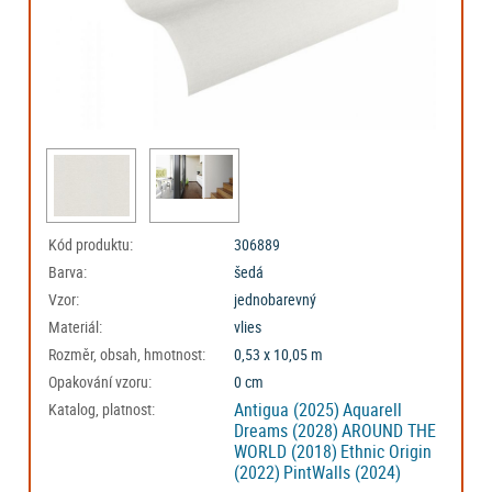
Kód produktu:
306889
Barva:
šedá
Vzor:
jednobarevný
Materiál:
vlies
Rozměr, obsah, hmotnost:
0,53 x 10,05 m
Opakování vzoru:
0 cm
Antigua (2025)
Aquarell
Katalog, platnost:
Dreams (2028)
AROUND THE
WORLD (2018)
Ethnic Origin
(2022)
PintWalls (2024)