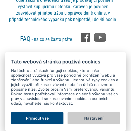
Podle zákona o evidenci tržeb je prodávající povinen
vystavit kupujícímu účtenku. Zároveň je povinen
zaevidovat přijatou tržbu u správce daně online; v
případě technického výpadku pak nejpozději do 48 hodin.
FAQ
- na co se často ptáte ...
Tato webová stránka používá cookies
Platební metody
Na těchto stránkách fungují cookies, které naše
společnost využívá pro vaše pohodlné prohlížení webu a
zlepšování jeho funkcí a výkonu. Jednotlivé typy cookies a
jejich využití při zpracovávání osobních údajů naleznete
popsané níže. Zvolte prosím Vámi preferovanou variantu.
Pokud byste potřebovali informace ohledně výkonu vašich
práv v souvislosti se zpracováním cookies a osobních
údajů, neváhejte nás kontaktovat.
Copyright © 2015 - 2026
SEO kvalitně
. All rights reserved.
Kontakt
Ochrana osobních údajů
O nás
Obchodní podmínky
Nastavení Cookies
Přijmout vše
Nastavení