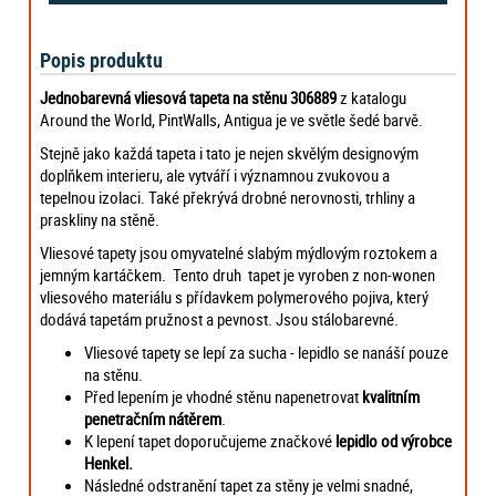
Popis produktu
Jednobarevná vliesová tapeta na stěnu 306889
z katalogu
Around the World, PintWalls, Antigua je ve světle šedé barvě.
Stejně jako každá tapeta i tato je nejen skvělým designovým
doplňkem interieru, ale vytváří i významnou zvukovou a
tepelnou izolaci. Také překrývá drobné nerovnosti, trhliny a
praskliny na stěně.
Vliesové tapety jsou omyvatelné slabým mýdlovým roztokem a
jemným kartáčkem. Tento druh tapet je vyroben z non-wonen
vliesového materiálu s přídavkem polymerového pojiva, který
dodává tapetám pružnost a pevnost. Jsou stálobarevné.
Vliesové tapety se lepí za sucha - lepidlo se nanáší pouze
na stěnu.
Před lepením je vhodné stěnu napenetrovat
kvalitním
penetračním nátěrem
.
K lepení tapet doporučujeme značkové
lepidlo od výrobce
Henkel.
Následné odstranění tapet za stěny je velmi snadné,