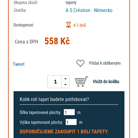
Skupina zboží:
tapety
A.S.Création - Německo
Značka
Dostupnost:
4-7 dnů
558 Kč
Cena s DPH
Přidat k oblíbeným
Tweet
Kolik rolí tapet budete potřebovat?
Šířka tapetované plochy:
m
Výška tapetované plochy:
m
DOPORUČUJEME ZAKOUPIT
1 ROLI
TAPETY.