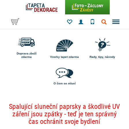
Doprava zboží
zdarma
Vzorky tapet zdarma
Rady, tipy, návody
O čem se mluví
Spalující sluneční paprsky a škodlivé UV
záření jsou zpátky - teď je ten správný
čas ochránit svoje bydlení