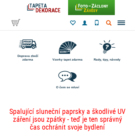
Doprava zboží
zdarma
Vzorky tapet zdarma
Rady, tipy, návody
O čem se mluví
Spalující sluneční paprsky a škodlivé UV
záření jsou zpátky - teď je ten správný
čas ochránit svoje bydlení