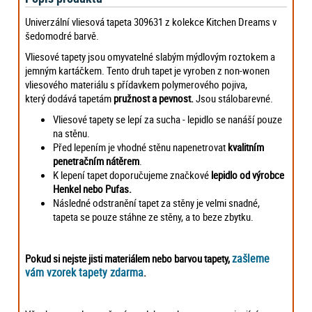
Univerzální vliesová tapeta 309631 z kolekce Kitchen Dreams v
šedomodré barvě.
Vliesové tapety jsou omyvatelné slabým mýdlovým roztokem a
jemným kartáčkem. Tento druh tapet je vyroben z non-wonen
vliesového materiálu s přídavkem polymerového pojiva,
který dodává tapetám
pružnost a pevnost.
Jsou stálobarevné.
Vliesové tapety se lepí za sucha - lepidlo se nanáší pouze
na stěnu.
Před lepením je vhodné stěnu napenetrovat
kvalitním
penetračním nátěrem
.
K lepení tapet doporučujeme značkové
lepidlo od výrobce
Henkel nebo Pufas.
Následné odstranění tapet za stěny je velmi snadné,
tapeta se pouze stáhne ze stěny, a to beze zbytku.
zašleme
Pokud si nejste jisti materiálem nebo barvou tapety,
vám vzorek tapety zdarma
.