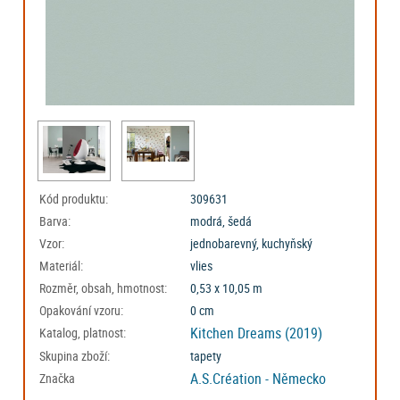
Kód produktu:
309631
Barva:
modrá, šedá
Vzor:
jednobarevný, kuchyňský
Materiál:
vlies
Rozměr, obsah, hmotnost:
0,53 x 10,05 m
Opakování vzoru:
0 cm
Kitchen Dreams (2019)
Katalog, platnost:
Skupina zboží:
tapety
A.S.Création - Německo
Značka