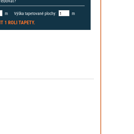
třebovat?
m
Výška tapetované plochy:
m
IT
1 ROLI
TAPETY.