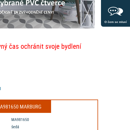
O čem se mluví
vný čas ochránit svoje bydlení
g
) MA981650 MARBURG
MA981650
šedá