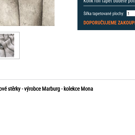
Kolik rolí tapet budete po
Šířka tapetované plochy:
DOPORUČUJEME ZAKOUP
vé stěrky -
výrobce Marburg - kolekce Mona