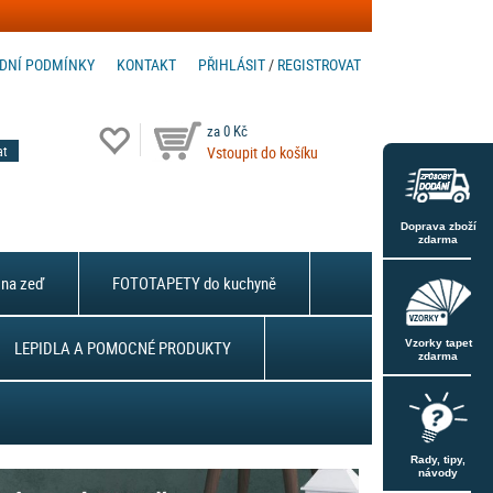
DNÍ PODMÍNKY
KONTAKT
PŘIHLÁSIT
/
REGISTROVAT
za 0 Kč
Vstoupit do košíku
Doprava zboží
zdarma
na zeď
FOTOTAPETY do kuchyně
LEPIDLA A POMOCNÉ PRODUKTY
Vzorky tapet
zdarma
Rady, tipy,
návody