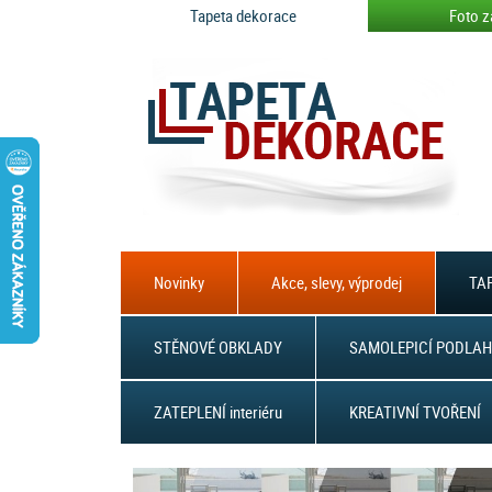
Tapeta dekorace
Foto z
Novinky
Akce, slevy, výprodej
TAP
STĚNOVÉ OBKLADY
SAMOLEPICÍ PODLAH
ZATEPLENÍ interiéru
KREATIVNÍ TVOŘENÍ