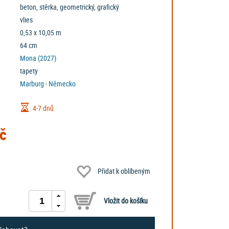
beton, stěrka, geometrický, grafický
vlies
0,53 x 10,05 m
64 cm
Mona (2027)
tapety
Marburg - Německo
4-7 dnů
č
Přidat k oblíbeným