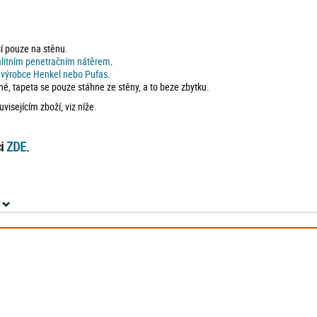
ší pouze na stěnu.
alitním penetračním nátěrem
.
d výrobce Henkel nebo Pufas
.
né, tapeta se pouze stáhne ze stěny, a to beze zbytku.
isejícím zboží, viz níže.
ci
ZDE
.