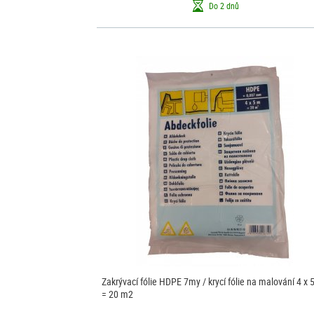
Do 2 dnů
Zakrývací fólie HDPE 7my / krycí fólie na malování 4 x 
= 20 m2