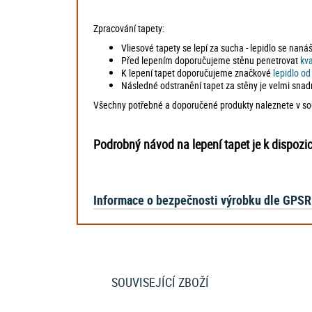
Zpracování tapety:
Vliesové tapety se lepí za sucha - lepidlo se naná
Před lepením doporučujeme stěnu penetrovat
kv
K lepení tapet doporučujeme značkové
lepidlo o
Následné odstranění tapet za stěny je velmi snad
Všechny potřebné a doporučené produkty naleznete v souv
Podrobný návod na lepení tapet je k dispozi
Informace o bezpečnosti výrobku dle GPSR
SOUVISEJÍCÍ ZBOŽÍ