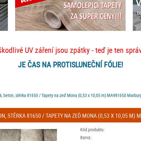
škodlivé UV záření jsou zpátky - teď je ten sprá
JE ČAS NA PROTISLUNEČNÍ FÓLIE!
cká, beton, stěrka 81650 / Tapety na zeď Mona (0,53 x 10,05 m) MA981650 Marbur
ON, STĚRKA 81650 / TAPETY NA ZEĎ MONA (0,53 X 10,05 M
Kód produktu:
Barva: