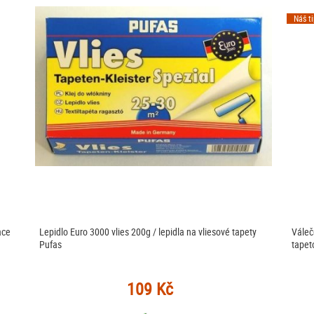
Náš t
ace
Lepidlo Euro 3000 vlies 200g / lepidla na vliesové tapety
Váleč
Pufas
tapet
109 Kč