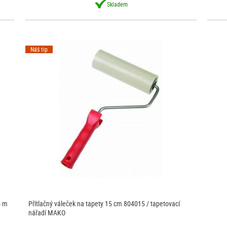
Skladem
Náš tip
5 m
Přítlačný váleček na tapety 15 cm 804015 / tapetovací
nářadí MAKO