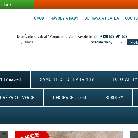
áclony
ÚVOD
NÁVODY A RADY
DOPRAVA A PLATBA
OBCHO
Nemůžete si vybrat? Pomůžeme Vám. zavolejte nám
+420 603 591 568
všechny weby
ETY na zeď
SAMOLEPICÍ FÓLIE A TAPETY
FOTOTAPETY 
OVÉ PVC ČTVERCE
DEKORACE na zeď
BORDURY