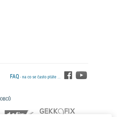
FAQ
- na co se často ptáte ...
ROBCŮ