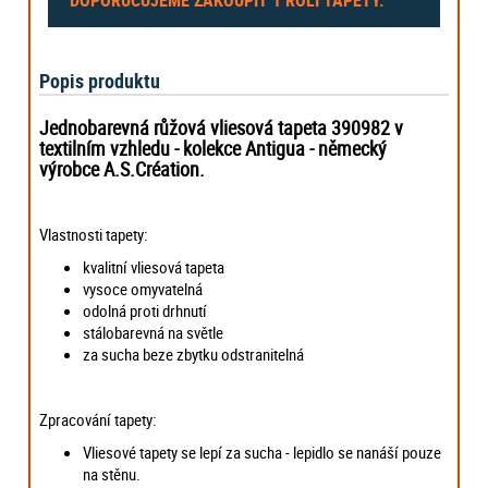
Popis produktu
Jednobarevná růžová vliesová tapeta 390982 v
textilním vzhledu - kolekce Antigua -
německý
výrobce
A.S.Création.
Vlastnosti tapety:
kvalitní vliesová tapeta
vysoce omyvatelná
odolná proti drhnutí
stálobarevná na světle
za sucha beze zbytku odstranitelná
Zpracování tapety:
Vliesové tapety se lepí za sucha - lepidlo se nanáší pouze
na stěnu.