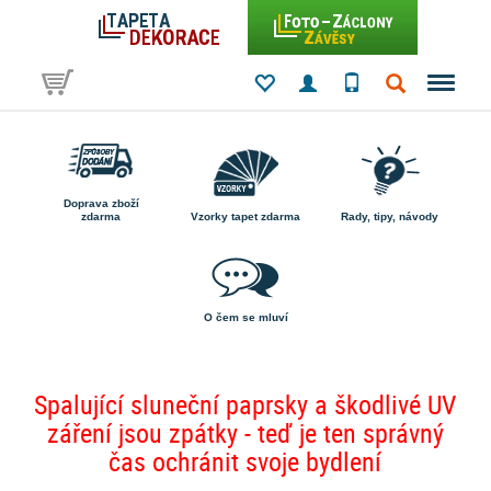
Doprava zboží
zdarma
Vzorky tapet zdarma
Rady, tipy, návody
O čem se mluví
Spalující sluneční paprsky a škodlivé UV
záření jsou zpátky - teď je ten správný
čas ochránit svoje bydlení