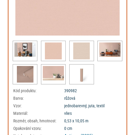
Kód produktu:
390982
Barva:
růžová
Vzor:
jednobarevný, juta, textil
Materiál:
vlies
Rozměr, obsah, hmotnost:
0,53 x 10,05 m
Opakování vzoru:
0 cm