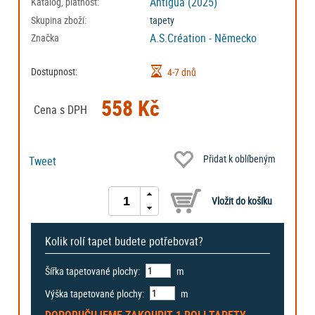
Antigua (2025)
Katalog, platnost:
Skupina zboží:
tapety
A.S.Création - Německo
Značka
Dostupnost:
4-7 dnů
558 Kč
Cena s DPH
Přidat k oblíbeným
Tweet
Kolik rolí tapet budete potřebovat?
Šířka tapetované plochy:
m
Výška tapetované plochy:
m
DOPORUČUJEME ZAKOUPIT
1 ROLI
TAPETY.