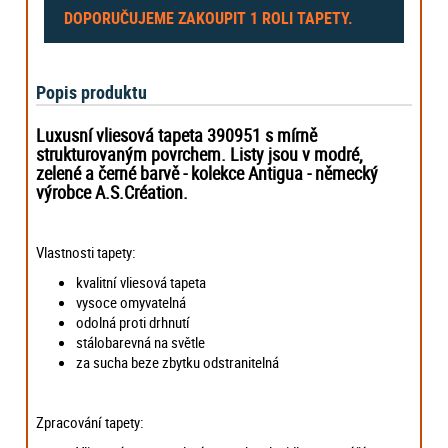
DOPORUČUJEME ZAKOUPIT
1 ROLI
TAPETY.
Popis produktu
Luxusní vliesová tapeta 390951 s mírně
strukturovaným povrchem. Listy jsou v modré,
zelené a černé barvě - kolekce Antigua -
německý
výrobce
A.S.Création.
Vlastnosti tapety:
kvalitní vliesová tapeta
vysoce omyvatelná
odolná proti drhnutí
stálobarevná na světle
za sucha beze zbytku odstranitelná
Zpracování tapety: