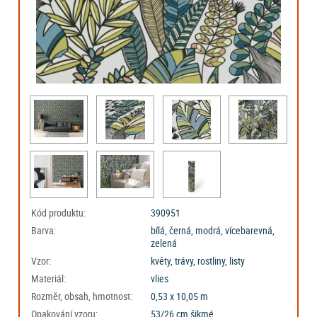
Kód produktu:
390951
Barva:
bílá, černá, modrá, vícebarevná,
zelená
Vzor:
květy, trávy, rostliny, listy
Materiál:
vlies
Rozměr, obsah, hmotnost:
0,53 x 10,05 m
Opakování vzoru:
53/26 cm šikmé