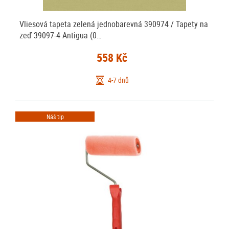
Vliesová tapeta zelená jednobarevná 390974 / Tapety na
zeď 39097-4 Antigua (0…
558 Kč
4-7 dnů
Náš tip