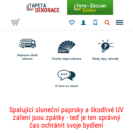
Doprava zboží
zdarma
Vzorky tapet zdarma
Rady, tipy, návody
O čem se mluví
Spalující sluneční paprsky a škodlivé UV
záření jsou zpátky - teď je ten správný
čas ochránit svoje bydlení