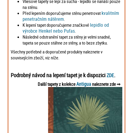
Vliesové tapety se lepí za sucha - lepidlo se nanáší pouze
na stěnu.
kvalitním
Před lepením doporučujeme stěnu penetrovat
penetračním nátěrem
.
lepidlo od
K lepení tapet doporučujeme značkové
výrobce Henkel nebo Pufas
.
Následné odstranění tapet za stěny je velmi snadné,
tapeta se pouze stáhne ze stěny, a to beze zbytku.
Všechny potřebné a doporučené produkty naleznete v
souvisejícím zboží, viz níže.
Podrobný návod na lepení tapet je k dispozici
.
ZDE
Antigua
Další tapety z kolekce
naleznete zde ⇒