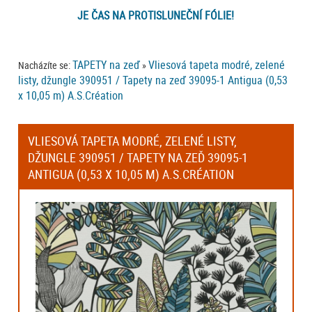
JE ČAS NA PROTISLUNEČNÍ FÓLIE!
TAPETY na zeď
Vliesová tapeta modré, zelené
Nacházíte se:
»
listy, džungle 390951 / Tapety na zeď 39095-1 Antigua (0,53
x 10,05 m) A.S.Création
VLIESOVÁ TAPETA MODRÉ, ZELENÉ LISTY,
DŽUNGLE 390951 / TAPETY NA ZEĎ 39095-1
ANTIGUA (0,53 X 10,05 M) A.S.CRÉATION