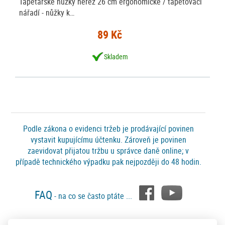
Tapetářské nůžky nerez 26 cm ergonomické / tapetovací
nářadí - nůžky k…
89 Kč
Skladem
Podle zákona o evidenci tržeb je prodávající povinen
vystavit kupujícímu účtenku. Zároveň je povinen
zaevidovat přijatou tržbu u správce daně online; v
případě technického výpadku pak nejpozději do 48 hodin.
FAQ
- na co se často ptáte ...