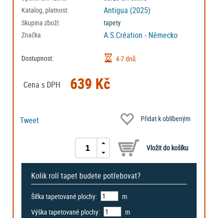
Antigua (2025)
Katalog, platnost:
Skupina zboží:
tapety
A.S.Création - Německo
Značka
Dostupnost:
4-7 dnů
639 Kč
Cena s DPH
Přidat k oblíbeným
Tweet
Kolik rolí tapet budete potřebovat?
Šířka tapetované plochy:
m
Výška tapetované plochy:
m