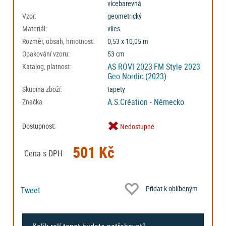
vícebarevná
Vzor:
geometrický
Materiál:
vlies
Rozměr, obsah, hmotnost:
0,53 x 10,05 m
Opakování vzoru:
53 cm
AS ROVI 2023
FM Style 2023
Katalog, platnost:
Geo Nordic (2023)
Skupina zboží:
tapety
A.S.Création - Německo
Značka
Dostupnost:
Nedostupné
501 Kč
Cena s DPH
Přidat k oblíbeným
Tweet