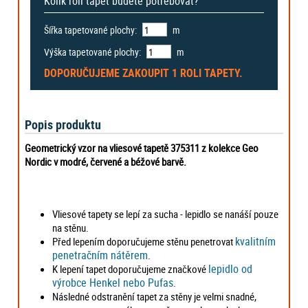
Kolik rolí tapet budete potřebovat?
Šířka tapetované plochy:
m
Výška tapetované plochy:
m
DOPORUČUJEME ZAKOUPIT
1 ROLI
TAPETY.
Popis produktu
Geometrický vzor na vliesové tapetě 375311 z kolekce Geo
Nordic v modré, červené a béžové barvě.
Vliesové tapety se lepí za sucha - lepidlo se nanáší pouze
na stěnu.
kvalitním
Před lepením doporučujeme stěnu penetrovat
penetračním nátěrem
.
lepidlo od
K lepení tapet doporučujeme značkové
výrobce Henkel nebo Pufas
.
Následné odstranění tapet za stěny je velmi snadné,