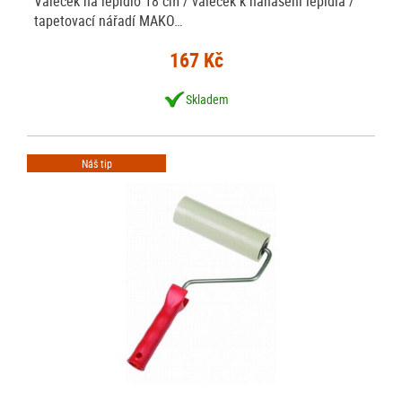
Váleček na lepidlo 18 cm / váleček k nanášení lepidla /
tapetovací nářadí MAKO…
167 Kč
Skladem
Náš tip