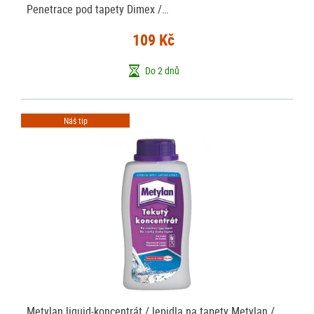
Penetrace pod tapety Dimex /…
109 Kč
Do 2 dnů
Náš tip
Metylan liquid-koncentrát / lepidla na tapety Metylan /