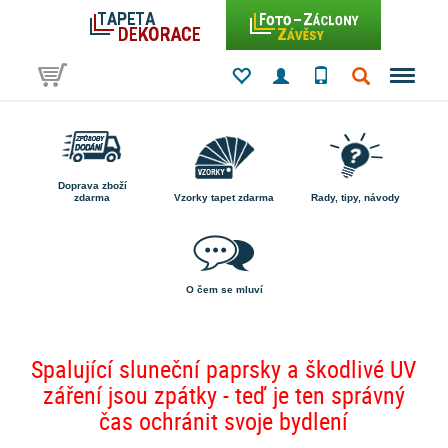
Doprava zboží
zdarma
Vzorky tapet zdarma
Rady, tipy, návody
O čem se mluví
Spalující sluneční paprsky a škodlivé UV
záření jsou zpátky - teď je ten správný
čas ochránit svoje bydlení