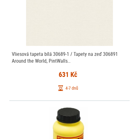
Vliesová tapeta bílá 30689-1 / Tapety na zeď 306891
Around the World, PintWalls…
631 Kč
4-7 dnů