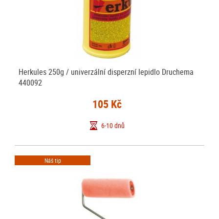
Herkules 250g / univerzální disperzní lepidlo Druchema
440092
105 Kč
6-10 dnů
Náš tip