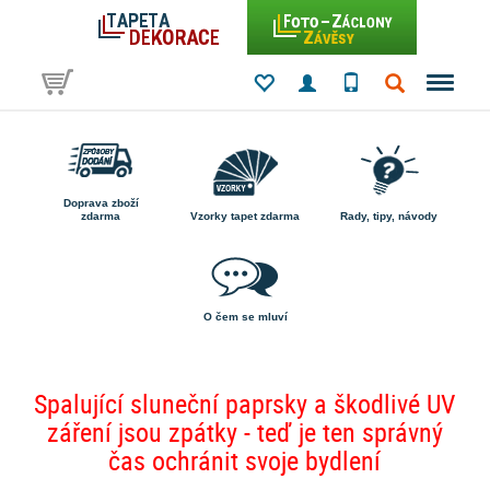
Doprava zboží
zdarma
Vzorky tapet zdarma
Rady, tipy, návody
O čem se mluví
Spalující sluneční paprsky a škodlivé UV
záření jsou zpátky - teď je ten správný
čas ochránit svoje bydlení