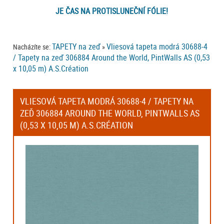
JE ČAS NA PROTISLUNEČNÍ FÓLIE!
TAPETY na zeď
Vliesová tapeta modrá 30688-4
Nacházíte se:
»
/ Tapety na zeď 306884 Around the World, PintWalls AS (0,53
x 10,05 m) A.S.Création
VLIESOVÁ TAPETA MODRÁ 30688-4 / TAPETY NA
ZEĎ 306884 AROUND THE WORLD, PINTWALLS AS
(0,53 X 10,05 M) A.S.CRÉATION