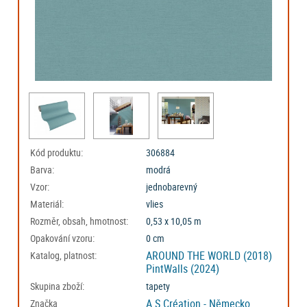
Kód produktu:
306884
Barva:
modrá
Vzor:
jednobarevný
Materiál:
vlies
Rozměr, obsah, hmotnost:
0,53 x 10,05 m
Opakování vzoru:
0 cm
AROUND THE WORLD (2018)
Katalog, platnost:
PintWalls (2024)
Skupina zboží:
tapety
A.S.Création - Německo
Značka