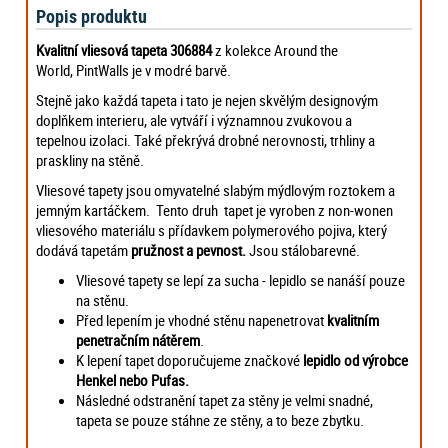
Popis produktu
Kvalitní vliesová tapeta 306884
z kolekce Around the
World, PintWalls je v modré barvě.
Stejně jako každá tapeta i tato je nejen skvělým designovým
doplňkem interieru, ale vytváří i významnou zvukovou a
tepelnou izolaci. Také překrývá drobné nerovnosti, trhliny a
praskliny na stěně.
Vliesové tapety jsou omyvatelné slabým mýdlovým roztokem a
jemným kartáčkem. Tento druh tapet je vyroben z non-wonen
vliesového materiálu s přídavkem polymerového pojiva, který
dodává tapetám
pružnost a pevnost
.
Jsou stálobarevné.
Vliesové tapety se lepí za sucha - lepidlo se nanáší pouze
na stěnu.
Před lepením je vhodné stěnu napenetrovat
kvalitním
penetračním nátěre
m
.
K lepení tapet doporučujeme značkové
lepidlo od výrobce
Henkel nebo Pufas.
Následné odstranění tapet za stěny je velmi snadné,
tapeta se pouze stáhne ze stěny, a to beze zbytku.