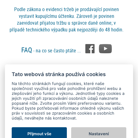
Podle zákona o evidenci tržeb je prodávající povinen
vystavit kupujícímu účtenku. Zároveň je povinen
zaevidovat přijatou tržbu u správce daně online; v
případě technického výpadku pak nejpozději do 48 hodin.
FAQ
- na co se často ptáte ...
Tato webová stránka používá cookies
Platební metody
Na těchto stránkách fungují cookies, které naše
společnost využívá pro vaše pohodlné prohlížení webu a
zlepšování jeho funkcí a výkonu. Jednotlivé typy cookies a
jejich využití při zpracovávání osobních údajů naleznete
popsané níže. Zvolte prosím Vámi preferovanou variantu.
Pokud byste potřebovali informace ohledně výkonu vašich
práv v souvislosti se zpracováním cookies a osobních
údajů, neváhejte nás kontaktovat.
Copyright © 2015 - 2026
SEO kvalitně
. All rights reserved.
Kontakt
Ochrana osobních údajů
O nás
Obchodní podmínky
Nastavení Cookies
Přijmout vše
Nastavení