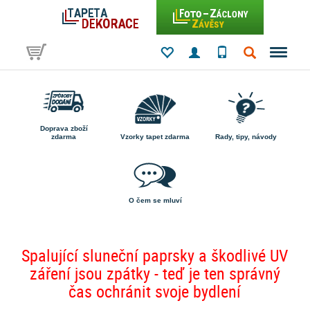
Doprava zboží
zdarma
Vzorky tapet zdarma
Rady, tipy, návody
O čem se mluví
Spalující sluneční paprsky a škodlivé UV
záření jsou zpátky - teď je ten správný
čas ochránit svoje bydlení