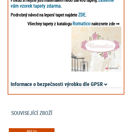
zašleme
Pokud si nejste jisti materiálem nebo barvou tapety,
vám vzorek tapety zdarma
.
ZDE
Podrobný návod na lepení tapet najdete
.
Romatico
Všechny tapety z katalogu
naleznete zde
⇒
Informace o bezpečnosti výrobku dle GPSR
SOUVISEJÍCÍ ZBOŽÍ
Náš tip