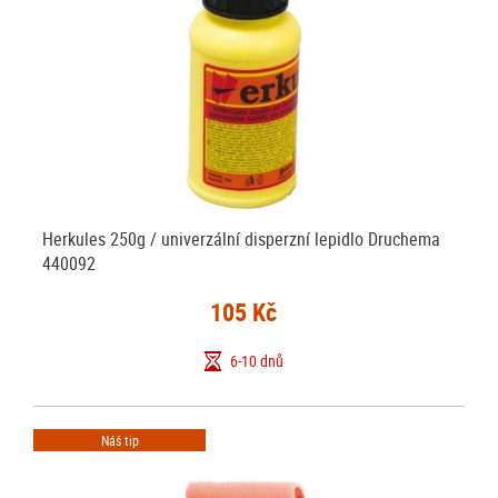
Herkules 250g / univerzální disperzní lepidlo Druchema
440092
105 Kč
6-10 dnů
Náš tip