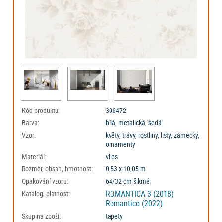
Kód produktu:
306472
Barva:
bílá, metalická, šedá
Vzor:
květy, trávy, rostliny, listy, zámecký,
ornamenty
Materiál:
vlies
Rozměr, obsah, hmotnost:
0,53 x 10,05 m
Opakování vzoru:
64/32 cm šikmé
ROMANTICA 3 (2018)
Katalog, platnost:
Romantico (2022)
Skupina zboží:
tapety