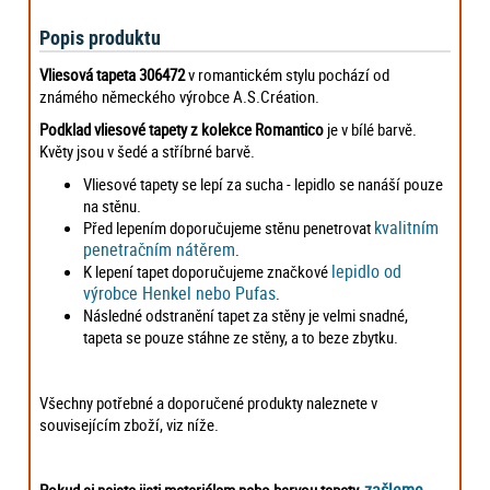
Popis produktu
Vliesová tapeta 306472
v romantickém stylu pochází od
známého německého výrobce A.S.Création.
Podklad vliesové tapety z kolekce Romantico
je v bílé barvě.
Květy jsou v šedé a stříbrné barvě.
Vliesové tapety se lepí za sucha - lepidlo se nanáší pouze
na stěnu.
kvalitním
Před lepením doporučujeme stěnu penetrovat
penetračním nátěrem
.
lepidlo od
K lepení tapet doporučujeme značkové
výrobce Henkel nebo Pufas
.
Následné odstranění tapet za stěny je velmi snadné,
tapeta se pouze stáhne ze stěny, a to beze zbytku.
Všechny potřebné a doporučené produkty naleznete v
souvisejícím zboží, viz níže.