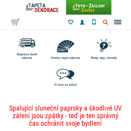
Doprava zboží
zdarma
Vzorky tapet zdarma
Rady, tipy, návody
O čem se mluví
Spalující sluneční paprsky a škodlivé UV
záření jsou zpátky - teď je ten správný
čas ochránit svoje bydlení