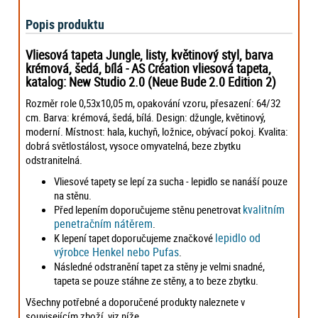
Popis produktu
Vliesová tapeta Jungle, listy, květinový styl, barva
krémová, šedá, bílá
- AS Création vliesová tapeta,
katalog: New Studio 2.0 (Neue Bude 2.0 Edition 2)
Rozměr role 0,53x10,05 m, opakování vzoru, přesazení: 64/32
cm. Barva: krémová, šedá, bílá. Design: džungle, květinový,
moderní. Místnost: hala, kuchyň, ložnice, obývací pokoj. Kvalita:
dobrá světlostálost, vysoce omyvatelná, beze zbytku
odstranitelná.
Vliesové tapety se lepí za sucha - lepidlo se nanáší pouze
na stěnu.
kvalitním
Před lepením doporučujeme stěnu penetrovat
penetračním nátěrem
.
lepidlo od
K lepení tapet doporučujeme značkové
výrobce Henkel nebo Pufas
.
Následné odstranění tapet za stěny je velmi snadné,
tapeta se pouze stáhne ze stěny, a to beze zbytku.
Všechny potřebné a doporučené produkty naleznete v
souvisejícím zboží, viz níže.