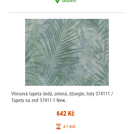
Skladem
Vliesová tapeta šedá, zelená, džungle, listy 374111 /
Tapety na zeď 37411-1 New…
642 Kč
4-7 dnů