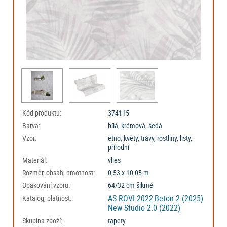
Kód produktu:
374115
Barva:
bílá, krémová, šedá
Vzor:
etno, květy, trávy, rostliny, listy,
přírodní
Materiál:
vlies
Rozměr, obsah, hmotnost:
0,53 x 10,05 m
Opakování vzoru:
64/32 cm šikmé
AS ROVI 2022
Beton 2 (2025)
Katalog, platnost:
New Studio 2.0 (2022)
Skupina zboží:
tapety