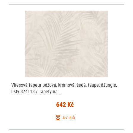
Vliesová tapeta béžová, krémová, šedá, taupe, džungle,
listy 374113 / Tapety na…
642 Kč
4-7 dnů