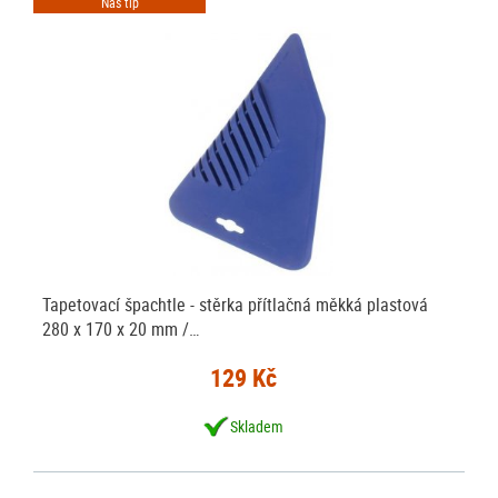
Náš tip
Tapetovací špachtle - stěrka přítlačná měkká plastová
280 x 170 x 20 mm /…
129 Kč
Skladem