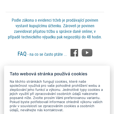
Podle zákona o evidenci tržeb je prodávající povinen
vystavit kupujícímu účtenku. Zároveň je povinen
zaevidovat přijatou tržbu u správce daně online; v
případě technického výpadku pak nejpozději do 48 hodin.
FAQ
- na co se často ptáte ...
Tato webová stránka používá cookies
Platební metody
Na těchto stránkách fungují cookies, které naše
společnost využívá pro vaše pohodlné prohlížení webu a
zlepšování jeho funkcí a výkonu. Jednotlivé typy cookies a
jejich využití při zpracovávání osobních údajů naleznete
popsané níže. Zvolte prosím Vámi preferovanou variantu.
Pokud byste potřebovali informace ohledně výkonu vašich
práv v souvislosti se zpracováním cookies a osobních
údajů, neváhejte nás kontaktovat.
Copyright © 2015 - 2026
SEO kvalitně
. All rights reserved.