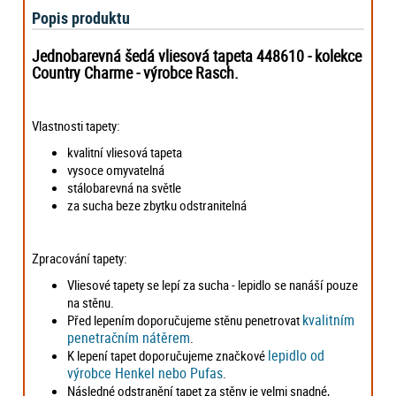
Popis produktu
Jednobarevná šedá vliesová tapeta 448610
- kolekce
Country Charme -
výrobce Rasch.
Vlastnosti tapety:
kvalitní vliesová tapeta
vysoce omyvatelná
stálobarevná na světle
za sucha beze zbytku odstranitelná
Zpracování tapety:
Vliesové tapety se lepí za sucha - lepidlo se nanáší pouze
na stěnu.
kvalitním
Před lepením doporučujeme stěnu penetrovat
penetračním nátěrem
.
lepidlo od
K lepení tapet doporučujeme značkové
výrobce Henkel nebo Pufas
.
Následné odstranění tapet za stěny je velmi snadné,