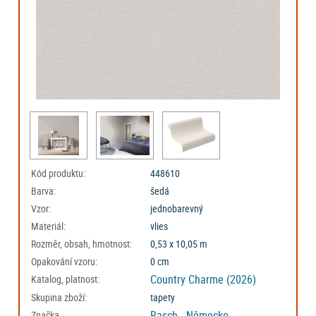
Kód produktu:
448610
Barva:
šedá
Vzor:
jednobarevný
Materiál:
vlies
Rozměr, obsah, hmotnost:
0,53 x 10,05 m
Opakování vzoru:
0 cm
Country Charme (2026)
Katalog, platnost:
Skupina zboží:
tapety
Rasch - Německo
Značka