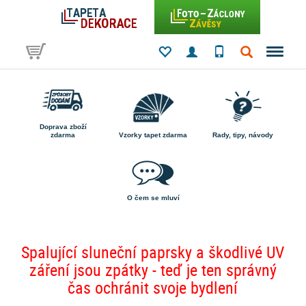
Doprava zboží
zdarma
Vzorky tapet zdarma
Rady, tipy, návody
O čem se mluví
Spalující sluneční paprsky a škodlivé UV
záření jsou zpátky - teď je ten správný
čas ochránit svoje bydlení