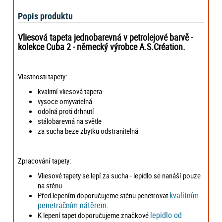
Popis produktu
Vliesová tapeta jednobarevná v petrolejové barvě -
kolekce Cuba 2 -
německý výrobce
A.S.Création.
Vlastnosti tapety:
kvalitní vliesová tapeta
vysoce omyvatelná
odolná proti drhnutí
stálobarevná na světle
za sucha beze zbytku odstranitelná
Zpracování tapety:
Vliesové tapety se lepí za sucha - lepidlo se nanáší pouze
na stěnu.
kvalitním
Před lepením doporučujeme stěnu penetrovat
penetračním nátěrem
.
lepidlo od
K lepení tapet doporučujeme značkové