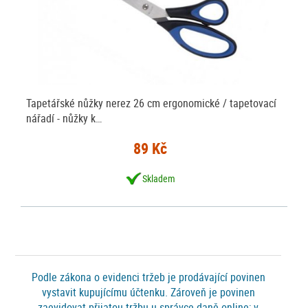
Tapetářské nůžky nerez 26 cm ergonomické / tapetovací
nářadí - nůžky k…
89 Kč
Skladem
Podle zákona o evidenci tržeb je prodávající povinen
vystavit kupujícímu účtenku. Zároveň je povinen
zaevidovat přijatou tržbu u správce daně online; v