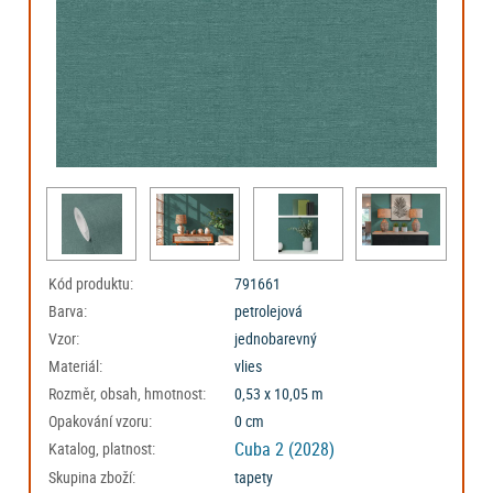
Kód produktu:
791661
Barva:
petrolejová
Vzor:
jednobarevný
Materiál:
vlies
Rozměr, obsah, hmotnost:
0,53 x 10,05 m
Opakování vzoru:
0 cm
Cuba 2 (2028)
Katalog, platnost:
Skupina zboží:
tapety