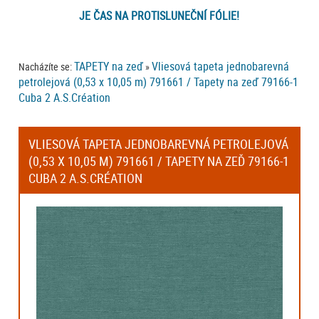
JE ČAS NA PROTISLUNEČNÍ FÓLIE!
TAPETY na zeď
Vliesová tapeta jednobarevná
Nacházíte se:
»
petrolejová (0,53 x 10,05 m) 791661 / Tapety na zeď 79166-1
Cuba 2 A.S.Création
VLIESOVÁ TAPETA JEDNOBAREVNÁ PETROLEJOVÁ
(0,53 X 10,05 M) 791661 / TAPETY NA ZEĎ 79166-1
CUBA 2 A.S.CRÉATION