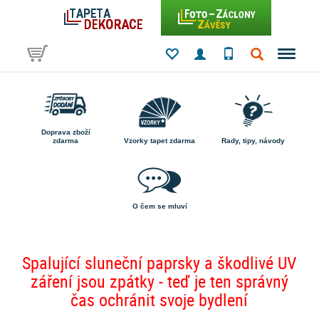
Doprava zboží
zdarma
Vzorky tapet zdarma
Rady, tipy, návody
O čem se mluví
Spalující sluneční paprsky a škodlivé UV
záření jsou zpátky - teď je ten správný
čas ochránit svoje bydlení