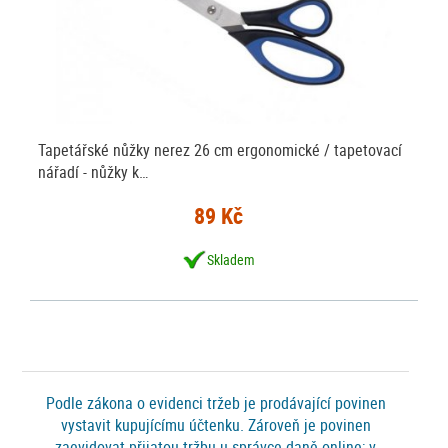
Tapetářské nůžky nerez 26 cm ergonomické / tapetovací
nářadí - nůžky k…
89 Kč
Skladem
Podle zákona o evidenci tržeb je prodávající povinen
vystavit kupujícímu účtenku. Zároveň je povinen
zaevidovat přijatou tržbu u správce daně online; v