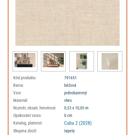
Kód produktu:
791651
Barva:
béžová
Vzor:
jednobarevný
Materiál:
vlies
Rozměr, obsah, hmotnost:
0,53 x 10,05 m
Opakování vzoru:
0 cm
Cuba 2 (2028)
Katalog, platnost:
Skupina zboží:
tapety