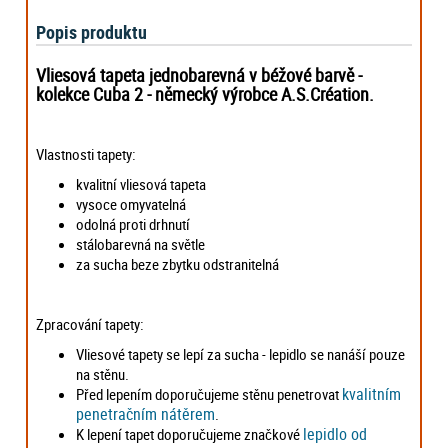
Popis produktu
Vliesová tapeta jednobarevná v béžové barvě -
kolekce Cuba 2 -
německý výrobce
A.S.Création.
Vlastnosti tapety:
kvalitní vliesová tapeta
vysoce omyvatelná
odolná proti drhnutí
stálobarevná na světle
za sucha beze zbytku odstranitelná
Zpracování tapety:
Vliesové tapety se lepí za sucha - lepidlo se nanáší pouze
na stěnu.
kvalitním
Před lepením doporučujeme stěnu penetrovat
penetračním nátěrem
.
lepidlo od
K lepení tapet doporučujeme značkové