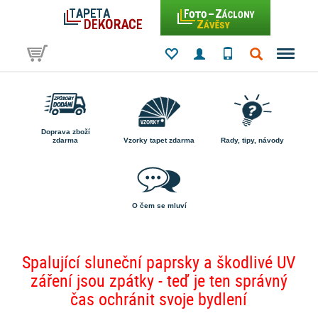
Doprava zboží
zdarma
Vzorky tapet zdarma
Rady, tipy, návody
O čem se mluví
Spalující sluneční paprsky a škodlivé UV
záření jsou zpátky - teď je ten správný
čas ochránit svoje bydlení