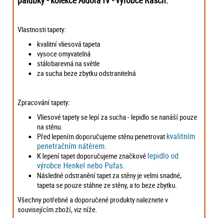
Vlastnosti tapety:
kvalitní vliesová tapeta
vysoce omyvatelná
stálobarevná na světle
za sucha beze zbytku odstranitelná
Zpracování tapety:
Vliesové tapety se lepí za sucha - lepidlo se nanáší pouze
na stěnu.
kvalitním
Před lepením doporučujeme stěnu penetrovat
penetračním nátěrem
.
lepidlo od
K lepení tapet doporučujeme značkové
výrobce Henkel nebo Pufas
.
Následné odstranění tapet za stěny je velmi snadné,
tapeta se pouze stáhne ze stěny, a to beze zbytku.
Všechny potřebné a doporučené produkty naleznete v
souvisejícím zboží, viz níže.