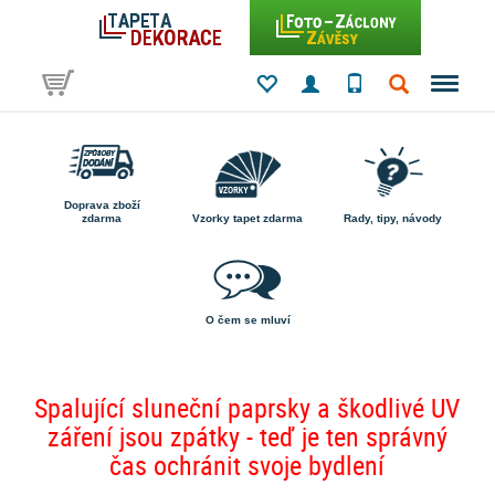
Doprava zboží
zdarma
Vzorky tapet zdarma
Rady, tipy, návody
O čem se mluví
Spalující sluneční paprsky a škodlivé UV
záření jsou zpátky - teď je ten správný
čas ochránit svoje bydlení