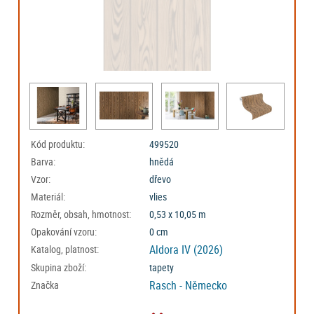
Kód produktu:
499520
Barva:
hnědá
Vzor:
dřevo
Materiál:
vlies
Rozměr, obsah, hmotnost:
0,53 x 10,05 m
Opakování vzoru:
0 cm
Aldora IV (2026)
Katalog, platnost:
Skupina zboží:
tapety
Rasch - Německo
Značka