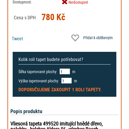
Dostupnost:
Nedostupné
780 Kč
Cena s DPH
Přidat k oblíbeným
Tweet
Kolik rolí tapet budete potřebovat?
Šířka tapetované plochy:
m
Výška tapetované plochy:
m
DOPORUČUJEME ZAKOUPIT
1 ROLI
TAPETY.
Popis produktu
Vliesová tapeta 499520 imitující hnědé dřevo,
palubky
- kolekce Aldora IV -
výrobce Rasch.