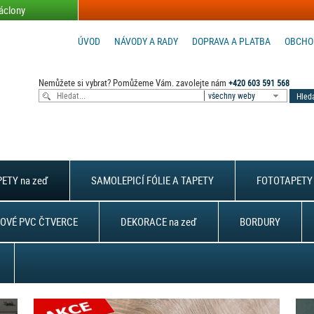
áclony
ÚVOD
NÁVODY A RADY
DOPRAVA A PLATBA
OBCHO
Nemůžete si vybrat? Pomůžeme Vám. zavolejte nám
+420 603 591 568
všechny weby
ETY na zeď
SAMOLEPICÍ FÓLIE A TAPETY
FOTOTAPETY 
OVÉ PVC ČTVERCE
DEKORACE na zeď
BORDURY