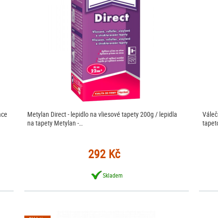
ace
Metylan Direct - lepidlo na vliesové tapety 200g / lepidla
Váleč
na tapety Metylan -…
tapet
292 Kč
Skladem