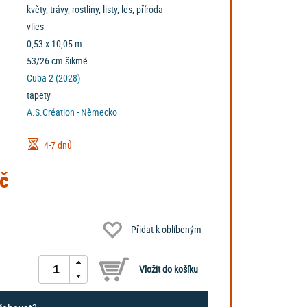
květy, trávy, rostliny, listy, les, příroda
vlies
0,53 x 10,05 m
53/26 cm šikmé
Cuba 2 (2028)
tapety
A.S.Création - Německo
4-7 dnů
č
Přidat k oblíbeným