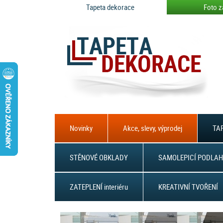
Tapeta dekorace
Foto z
Novinky
Akce, slevy, výprodej
TAP
STĚNOVÉ OBKLADY
SAMOLEPICÍ PODLAH
ZATEPLENÍ interiéru
KREATIVNÍ TVOŘENÍ