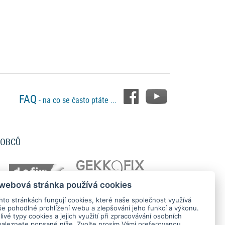
FAQ
- na co se často ptáte ...
ROBCŮ
 webová stránka používá cookies
hto stránkách fungují cookies, které naše společnost využívá
še pohodlné prohlížení webu a zlepšování jeho funkcí a výkonu.
ivé typy cookies a jejich využití při zpracovávání osobních
naleznete popsané níže. Zvolte prosím Vámi preferovanou