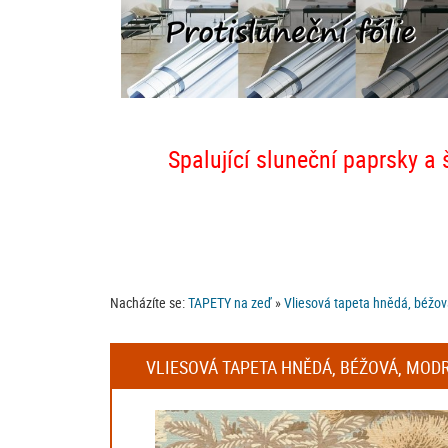
Spalující sluneční paprsky a 
Nacházíte se:
TAPETY na zeď
»
Vliesová tapeta hnědá, béžová
VLIESOVÁ TAPETA HNĚDÁ, BÉŽOVÁ, MODRÁ 