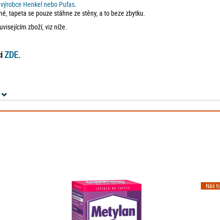
d výrobce Henkel nebo Pufas
.
né, tapeta se pouze stáhne ze stěny, a to beze zbytku.
isejícím zboží, viz níže.
ci
ZDE
.
Náš t