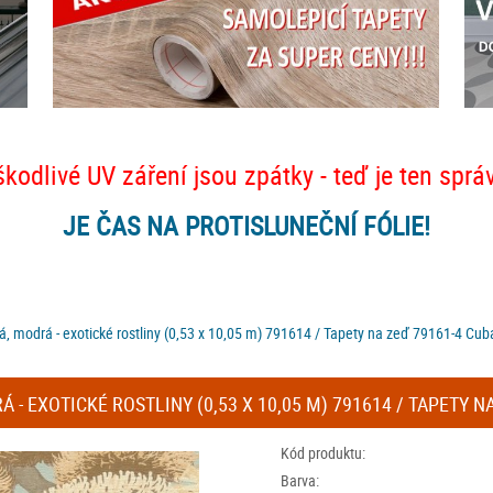
škodlivé UV záření jsou zpátky - teď je ten sprá
JE ČAS NA PROTISLUNEČNÍ FÓLIE!
, modrá - exotické rostliny (0,53 x 10,05 m) 791614 / Tapety na zeď 79161-4 Cub
- EXOTICKÉ ROSTLINY (0,53 X 10,05 M) 791614 / TAPETY NA
Kód produktu:
Barva: