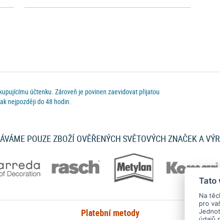
 kupujícímu účtenku. Zároveň je povinen zaevidovat přijatou
ak nejpozději do 48 hodin.
ÁVÁME POUZE ZBOŽÍ OVĚŘENÝCH SVĚTOVÝCH ZNAČEK A VÝ
Tato
Na těc
pro va
Platební metody
Jednotl
údajů 