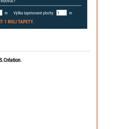
třebovat?
m
Výška tapetované plochy:
m
IT
1 ROLI
TAPETY.
S.Création.