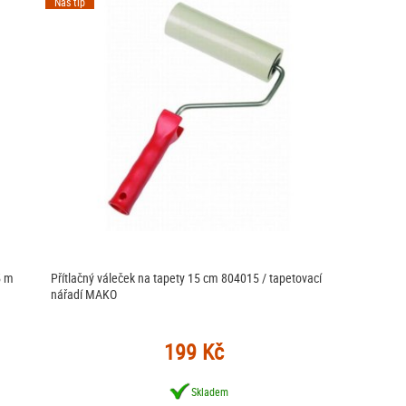
Náš tip
5 m
Přítlačný váleček na tapety 15 cm 804015 / tapetovací
nářadí MAKO
199 Kč
Skladem