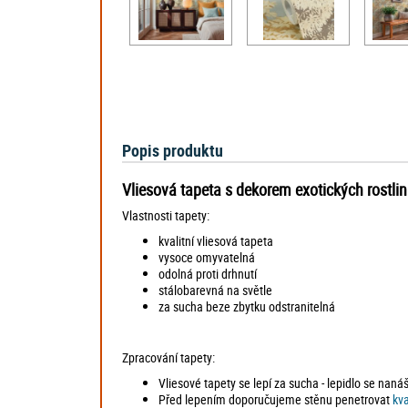
Popis produktu
Vliesová tapeta s dekorem exotických rostlin
Vlastnosti tapety:
kvalitní vliesová tapeta
vysoce omyvatelná
odolná proti drhnutí
stálobarevná na světle
za sucha beze zbytku odstranitelná
Zpracování tapety:
Vliesové tapety se lepí za sucha - lepidlo se naná
Před lepením doporučujeme stěnu penetrovat
kv