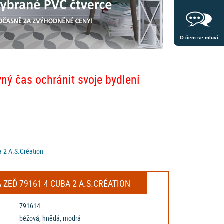
O čem se mluví
vný čas ochránit svoje bydlení
a 2 A.S.Création
 ZEĎ 79161-4 CUBA 2 A.S.CRÉATION
791614
béžová, hnědá, modrá