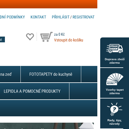
DNÍ PODMÍNKY
KONTAKT
PŘIHLÁSIT
/
REGISTROVAT
za 0 Kč
Vstoupit do košíku
Doprava zboží
zdarma
na zeď
FOTOTAPETY do kuchyně
LEPIDLA A POMOCNÉ PRODUKTY
Vzorky tapet
zdarma
Rady, tipy,
návody