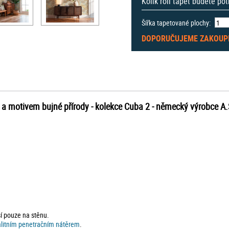
Kolik rolí tapet budete po
Šířka tapetované plochy:
DOPORUČUJEME ZAKOUP
 a motivem bujné přírody - kolekce Cuba 2 -
německý výrobce
A.
ší pouze na stěnu.
alitním penetračním nátěrem
.