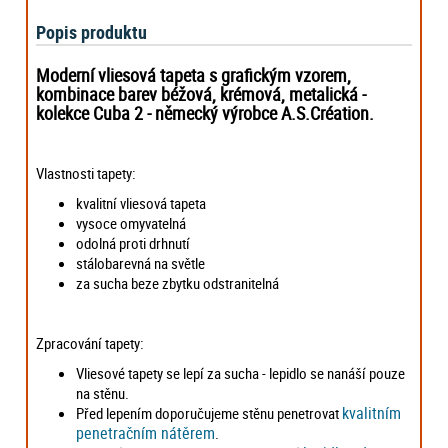
Popis produktu
Moderní vliesová tapeta s grafickým vzorem,
kombinace barev béžová, krémová, metalická -
kolekce Cuba 2 -
německý výrobce
A.S.Création.
Vlastnosti tapety:
kvalitní vliesová tapeta
vysoce omyvatelná
odolná proti drhnutí
stálobarevná na světle
za sucha beze zbytku odstranitelná
Zpracování tapety:
Vliesové tapety se lepí za sucha - lepidlo se nanáší pouze
na stěnu.
kvalitním
Před lepením doporučujeme stěnu penetrovat
penetračním nátěrem
.