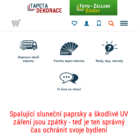
Doprava zboží
zdarma
Vzorky tapet zdarma
Rady, tipy, návody
O čem se mluví
Spalující sluneční paprsky a škodlivé UV
záření jsou zpátky - teď je ten správný
čas ochránit svoje bydlení