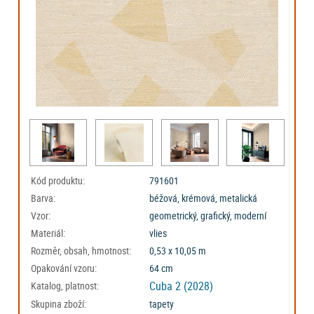
Kód produktu:
791601
Barva:
béžová, krémová, metalická
Vzor:
geometrický, grafický, moderní
Materiál:
vlies
Rozměr, obsah, hmotnost:
0,53 x 10,05 m
Opakování vzoru:
64 cm
Cuba 2 (2028)
Katalog, platnost:
Skupina zboží:
tapety