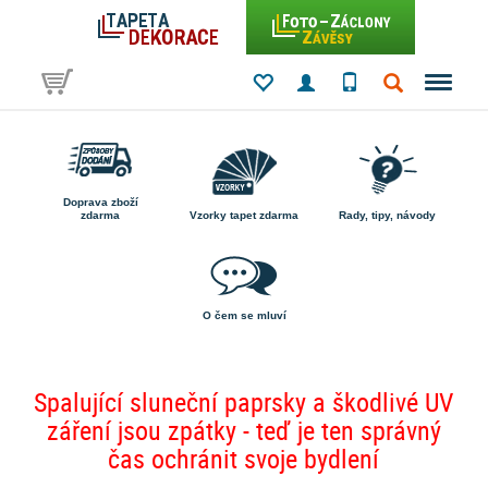
Doprava zboží
zdarma
Vzorky tapet zdarma
Rady, tipy, návody
O čem se mluví
Spalující sluneční paprsky a škodlivé UV
záření jsou zpátky - teď je ten správný
čas ochránit svoje bydlení