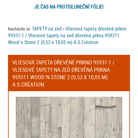
JE ČAS NA PROTISLUNEČNÍ FÓLIE!
TAPETY na zeď
Vliesová tapeta dřevěné prkno
Nacházíte se:
»
95931-1 / Vliesové tapety na zeď dřevěná prkna 959311
Wood´n Stone 2 (0,53 x 10,05 m) A.S.Création
VLIESOVÁ TAPETA DŘEVĚNÉ PRKNO 95931-1 /
VLIESOVÉ TAPETY NA ZEĎ DŘEVĚNÁ PRKNA
959311 WOOD´N STONE 2 (0,53 X 10,05 M)
A.S.CRÉATION