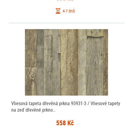
4-7 dnů
Vliesová tapeta dřevěná prkna 95931-3 / Vliesové tapety
na zeď dřevěné prkno…
558 Kč