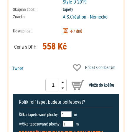
Style D 2019
Skupina zboží:
tapety
A.S.Création - Německo
Značka
Dostupnost:
4-7 dnů
558 Kč
Cena s DPH
Přidat k oblíbeným
Tweet
Kolik rolí tapet budete potřebovat?
Šířka tapetované plochy:
m
Výška tapetované plochy:
m