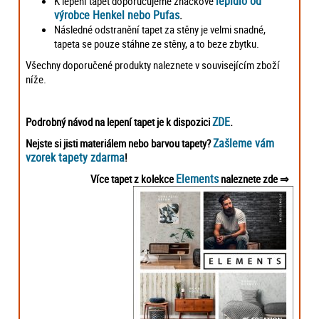
lepidlo od
K lepení tapet doporučujeme značkové
výrobce Henkel nebo Pufas
.
Následné odstranění tapet za stěny je velmi snadné,
tapeta se pouze stáhne ze stěny, a to beze zbytku.
Všechny doporučené produkty naleznete v souvisejícím zboží
níže.
ZDE
Podrobný návod na lepení tapet je k dispozici
.
Zašleme vám
Nejste si jisti materiálem nebo barvou tapety?
vzorek tapety zdarma
!
Elements
Více tapet z kolekce
naleznete zde ⇒