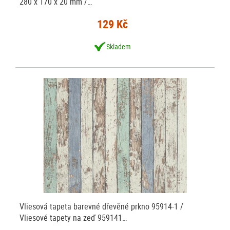
280 x 170 x 20 mm /…
129 Kč
Skladem
Vliesová tapeta barevné dřevěné prkno 95914-1 /
Vliesové tapety na zeď 959141…