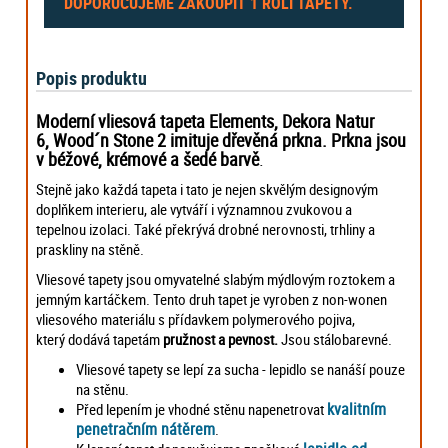
DOPORUČUJEME ZAKOUPIT
1 ROLI
TAPETY.
Popis produktu
Moderní vliesová tapeta Elements, Dekora Natur
6, Wood´n Stone 2 imituje dřevěná prkna. Prkna jsou
v béžové, krémové a šedé barvě
.
Stejně jako každá tapeta i tato je nejen skvělým designovým
doplňkem interieru, ale vytváří i významnou zvukovou a
tepelnou izolaci. Také překrývá drobné nerovnosti, trhliny a
praskliny na stěně.
Vliesové tapety jsou omyvatelné slabým mýdlovým roztokem a
jemným kartáčkem. Tento druh tapet je vyroben z non-wonen
vliesového materiálu s přídavkem polymerového pojiva,
který dodává tapetám
pružnost a pevnost.
Jsou stálobarevné.
Vliesové tapety se lepí za sucha - lepidlo se nanáší pouze
na stěnu.
kvalitním
Před lepením je vhodné stěnu napenetrovat
penetračním nátěrem
.