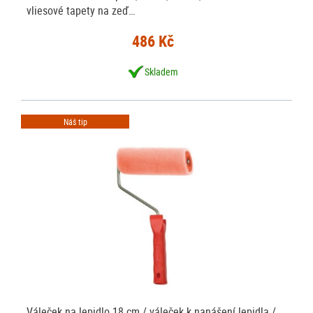
vliesové tapety na zeď…
486 Kč
Skladem
Náš tip
Váleček na lepidlo 18 cm / váleček k nanášení lepidla /