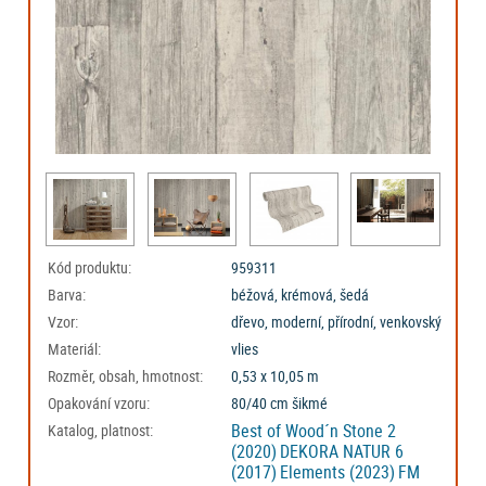
Kód produktu:
959311
Barva:
béžová, krémová, šedá
Vzor:
dřevo, moderní, přírodní, venkovský
Materiál:
vlies
Rozměr, obsah, hmotnost:
0,53 x 10,05 m
Opakování vzoru:
80/40 cm šikmé
Best of Wood´n Stone 2
Katalog, platnost:
(2020)
DEKORA NATUR 6
(2017)
Elements (2023)
FM