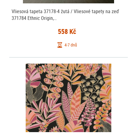
Vliesová tapeta 37178-4 žutá / Vliesové tapety na zeď
371784 Ethnic Origin,…
558 Kč
4-7 dnů