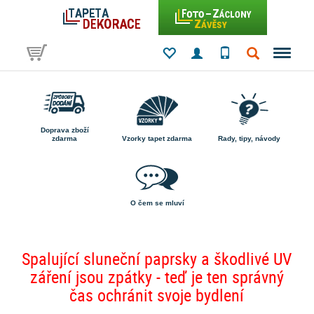
Doprava zboží
zdarma
Vzorky tapet zdarma
Rady, tipy, návody
O čem se mluví
Spalující sluneční paprsky a škodlivé UV
záření jsou zpátky - teď je ten správný
čas ochránit svoje bydlení