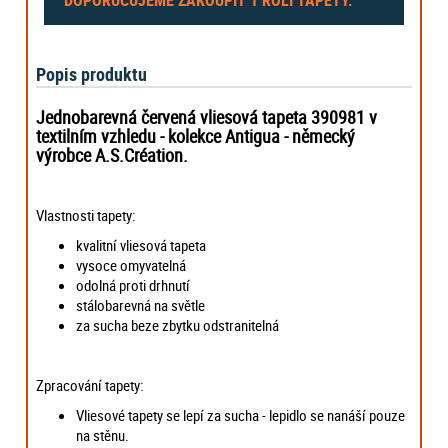
Popis produktu
Jednobarevná červená vliesová tapeta 390981 v
textilním vzhledu - kolekce Antigua -
německý
výrobce
A.S.Création.
Vlastnosti tapety:
kvalitní vliesová tapeta
vysoce omyvatelná
odolná proti drhnutí
stálobarevná na světle
za sucha beze zbytku odstranitelná
Zpracování tapety:
Vliesové tapety se lepí za sucha - lepidlo se nanáší pouze
na stěnu.