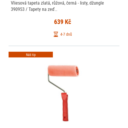
Vliesová tapeta zlatá, růžová, černá - listy, džungle
390953 / Tapety na zeď…
639 Kč
4-7 dnů
Náš tip