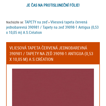
JE ČAS NA PROTISLUNEČNÍ FÓLIE!
TAPETY na zeď
Vliesová tapeta červená
Nacházíte se:
»
jednobarevná 390981 / Tapety na zeď 39098-1 Antigua (0,53
x 10,05 m) A.S.Création
VLIESOVÁ TAPETA ČERVENÁ JEDNOBAREVNÁ
390981 / TAPETY NA ZEĎ 39098-1 ANTIGUA (0,53
X 10,05 M) A.S.CRÉATION