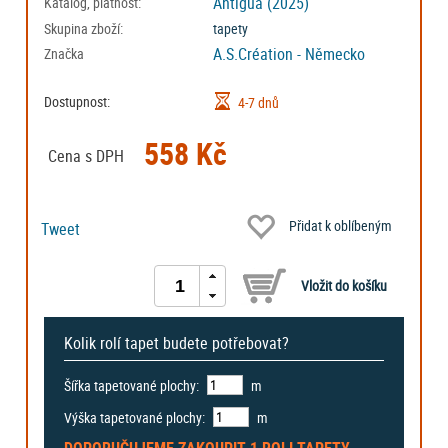
Antigua (2025)
Katalog, platnost:
Skupina zboží:
tapety
A.S.Création - Německo
Značka
Dostupnost:
4-7 dnů
558 Kč
Cena s DPH
Přidat k oblíbeným
Tweet
Kolik rolí tapet budete potřebovat?
Šířka tapetované plochy:
m
Výška tapetované plochy:
m
DOPORUČUJEME ZAKOUPIT
1 ROLI
TAPETY.