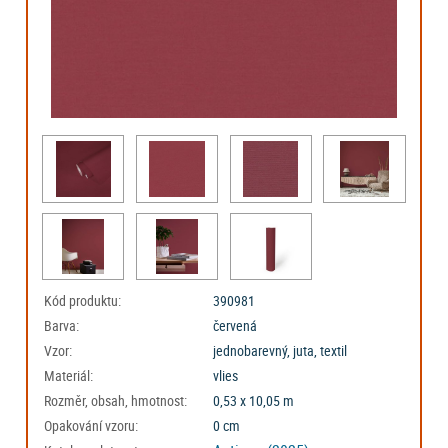
Kód produktu:
390981
Barva:
červená
Vzor:
jednobarevný, juta, textil
Materiál:
vlies
Rozměr, obsah, hmotnost:
0,53 x 10,05 m
Opakování vzoru:
0 cm