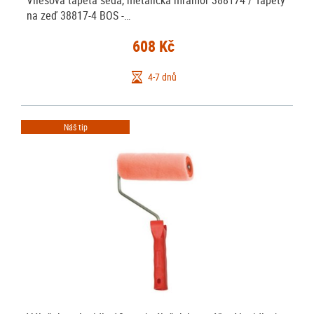
Vliesová tapeta šedá, metalická mramor 388174 / Tapety
na zeď 38817-4 BOS -…
608 Kč
4-7 dnů
Náš tip