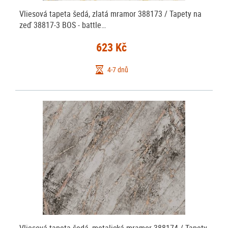
Vliesová tapeta šedá, zlatá mramor 388173 / Tapety na
zeď 38817-3 BOS - battle…
623 Kč
4-7 dnů