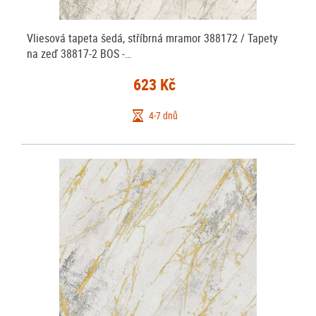
Vliesová tapeta šedá, stříbrná mramor 388172 / Tapety
na zeď 38817-2 BOS -…
623 Kč
4-7 dnů