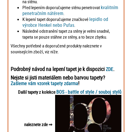
na stěnu.
kvalitním
Před lepením doporučujeme stěnu penetrovat
penetračním nátěrem
.
lepidlo od
K lepení tapet doporučujeme značkové
výrobce Henkel nebo Pufas
.
Následné odstranění tapet za stěny je velmi snadné,
tapeta se pouze stáhne ze stěny, a to beze zbytku.
Všechny potřebné a doporučené produkty naleznete v
souvisejícím zboží, viz níže.
Podrobný návod na lepení tapet je k dispozici
.
ZDE
Nejste si jisti materiálem nebo barvou tapety?
!
Zašleme vám vzorek tapety zdarma
BOS - battle of style / souboj stylů
Další tapety z kolekce
naleznete zde ⇒