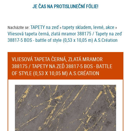
JE ČAS NA PROTISLUNEČNÍ FÓLIE!
TAPETY na zeď
tapety skladem, levné, akce
Nacházíte se:
»
»
Vliesová tapeta černá, zlatá mramor 388175 / Tapety na zeď
38817-5 BOS - battle of style (0,53 x 10,05 m) A.S.Création
VLIESOVÁ TAPETA ČERNÁ, ZLATÁ MRAMOR
388175 / TAPETY NA ZEĎ 38817-5 BOS - BATTLE
OF STYLE (0,53 X 10,05 M) A.S.CRÉATION