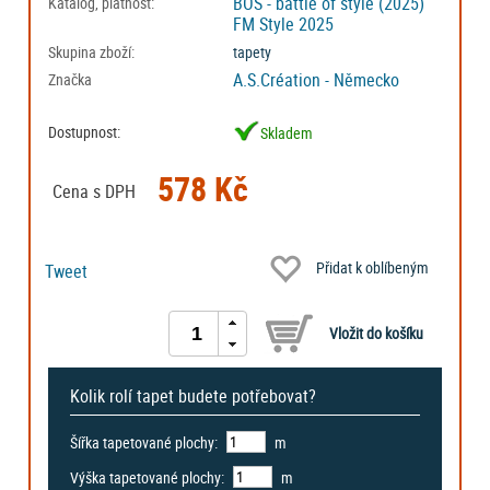
BOS - battle of style (2025)
Katalog, platnost:
FM Style 2025
Skupina zboží:
tapety
A.S.Création - Německo
Značka
Dostupnost:
Skladem
578 Kč
Cena s DPH
Přidat k oblíbeným
Tweet
Kolik rolí tapet budete potřebovat?
Šířka tapetované plochy:
m
Výška tapetované plochy:
m