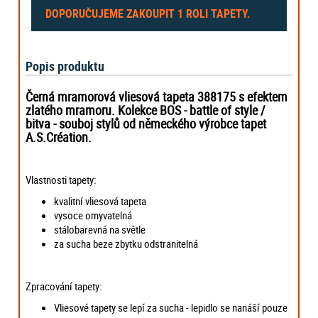
DOPORUČUJEME ZAKOUPIT
1 ROLI
TAPETY.
Popis produktu
Černá mramorová vliesová tapeta 388175 s efektem
zlatého mramoru.
K
olekce BOS - battle of style /
bitva - souboj stylů od
německého výrobce tapet
A.S.Création
.
Vlastnosti tapety:
kvalitní vliesová tapeta
vysoce omyvatelná
stálobarevná na světle
za sucha beze zbytku odstranitelná
Zpracování tapety:
Vliesové tapety se lepí za sucha - lepidlo se nanáší pouze