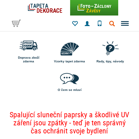
Doprava zboží
zdarma
Vzorky tapet zdarma
Rady, tipy, návody
O čem se mluví
Spalující sluneční paprsky a škodlivé UV
záření jsou zpátky - teď je ten správný
čas ochránit svoje bydlení