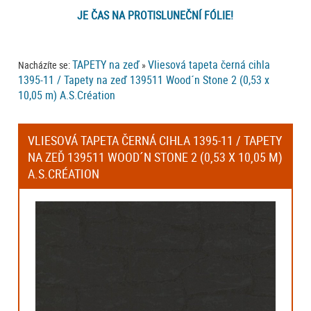
JE ČAS NA PROTISLUNEČNÍ FÓLIE!
TAPETY na zeď
Vliesová tapeta černá cihla
Nacházíte se:
»
1395-11 / Tapety na zeď 139511 Wood´n Stone 2 (0,53 x
10,05 m) A.S.Création
VLIESOVÁ TAPETA ČERNÁ CIHLA 1395-11 / TAPETY
NA ZEĎ 139511 WOOD´N STONE 2 (0,53 X 10,05 M)
A.S.CRÉATION