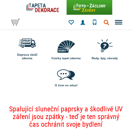
Doprava zboží
zdarma
Vzorky tapet zdarma
Rady, tipy, návody
O čem se mluví
Spalující sluneční paprsky a škodlivé UV
záření jsou zpátky - teď je ten správný
čas ochránit svoje bydlení