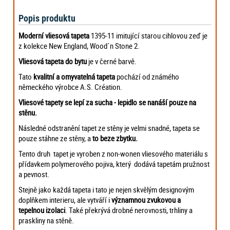
Popis produktu
Moderní vliesová tapeta
1395-11 imitující starou cihlovou zeď je
z kolekce New England, Wood´n Stone 2.
Vliesová tapeta do bytu
je v černé barvě.
Tato
kvalitní a omyvatelná tapeta
pochází od známého
německého výrobce A.S. Création.
Vliesové tapety se lepí za sucha - lepidlo se nanáší pouze na
stěnu.
Následné odstranění tapet ze stěny je velmi snadné, tapeta se
pouze stáhne ze stěny, a
to beze zbytku.
Tento druh tapet je vyroben z non-wonen vliesového materiálu s
přídavkem polymerového pojiva, který dodává tapetám pružnost
a pevnost.
Stejně jako každá tapeta i tato je nejen skvělým designovým
doplňkem interieru, ale vytváří i
významnou zvukovou a
tepelnou izolaci
. Také překrývá drobné nerovnosti, trhliny a
praskliny na stěně.