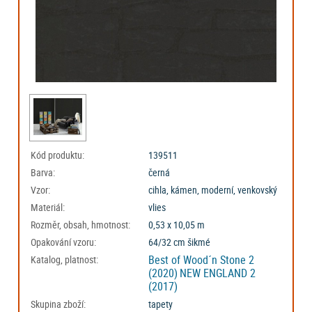
Kód produktu:
139511
Barva:
černá
Vzor:
cihla, kámen, moderní, venkovský
Materiál:
vlies
Rozměr, obsah, hmotnost:
0,53 x 10,05 m
Opakování vzoru:
64/32 cm šikmé
Best of Wood´n Stone 2
Katalog, platnost:
(2020)
NEW ENGLAND 2
(2017)
Skupina zboží:
tapety